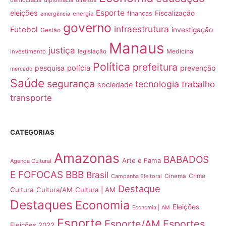
Esporte
eleições
Fiscalização
finanças
energia
emergência
governo
infraestrutura
Futebol
investigação
Gestão
Manaus
justiça
Medicina
investimento
legislação
Política
prefeitura
pesquisa
polícia
prevenção
mercado
Saúde
segurança
tecnologia
trabalho
sociedade
transporte
CATEGORIAS
Amazonas
BABADOS
Arte e Fama
Agenda Cultural
E FOFOCAS
BBB
Brasil
Crime
Campanha Eleitoral
Cinema
Destaque
Cultura
Cultura/AM
Cultura | AM
Destaques
Economia
Eleições
Economia | AM
Esporte
Esporte/AM
Esportes
Eleições 2022