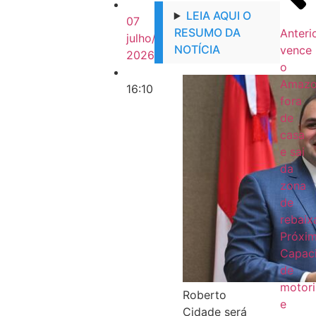
LEIA AQUI O
07
RESUMO DA
Anteri
julho/
NOTÍCIA
vence
2026
o
Amazo
16:10
fora
de
casa
e sai
da
zona
de
rebai
Próxi
Capac
de
motori
Roberto
e
Cidade será