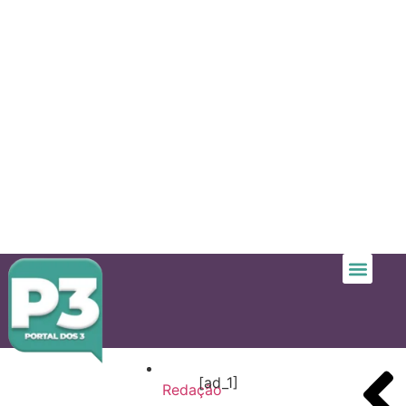
[ad_1]
Redação