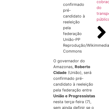
cobra
confirmado
do
pré-
transp
candidato à
públic
reeleição
pela
federação
União-PP
Reprodução/Wikimmedi
Commons
O governador do
Amazonas,
Roberto
Cidade
(União), será
confirmado pré-
candidato à reeleição
pela federação entre
União e Progressistas
nesta terça-feira (7),
sem ainda definir se o