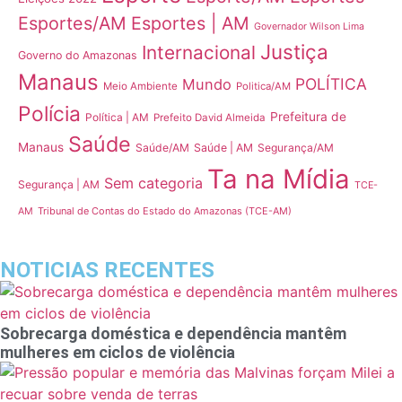
Esportes/AM
Esportes | AM
Governador Wilson Lima
Justiça
Internacional
Governo do Amazonas
Manaus
POLÍTICA
Mundo
Meio Ambiente
Politica/AM
Polícia
Prefeitura de
Política | AM
Prefeito David Almeida
Saúde
Manaus
Saúde/AM
Saúde | AM
Segurança/AM
Ta na Mídia
Sem categoria
Segurança | AM
TCE-
Tribunal de Contas do Estado do Amazonas (TCE-AM)
AM
NOTICIAS RECENTES
Sobrecarga doméstica e dependência mantêm
mulheres em ciclos de violência