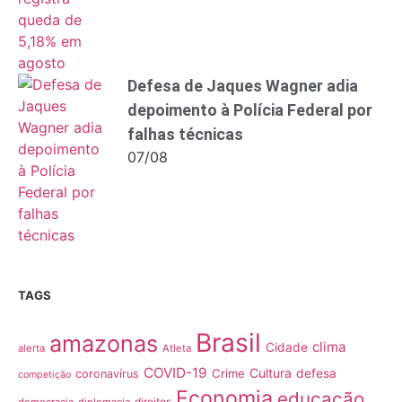
Defesa de Jaques Wagner adia
depoimento à Polícia Federal por
falhas técnicas
07/08
TAGS
Brasil
amazonas
clima
Cidade
alerta
Atleta
COVID-19
Cultura
Crime
defesa
coronavírus
competição
Economia
educação
democracia
diplomacia
direitos