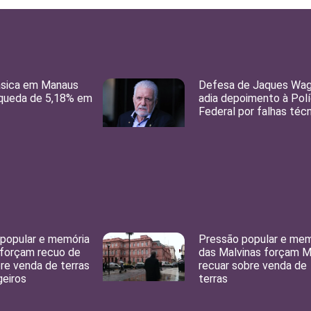
ásica em Manaus
Defesa de Jaques Wa
 queda de 5,18% em
adia depoimento à Polí
Federal por falhas téc
popular e memória
Pressão popular e mem
 forçam recuo de
das Malvinas forçam Mi
bre venda de terras
recuar sobre venda de
geiros
terras