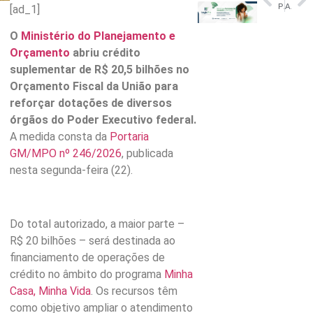
Primeiro-ministro do Reino Unido anuncia que vai renunciar
Agenda cultural do Amazonas: confira os eventos que ocorrem de 22 a 28 de junho de 2026
[ad_1]
O
Ministério do Planejamento e
Orçamento
abriu crédito
suplementar de R$ 20,5 bilhões no
Orçamento Fiscal da União para
reforçar dotações de diversos
órgãos do Poder Executivo federal.
A medida consta da
Portaria
GM/MPO nº 246/2026
, publicada
nesta segunda-feira (22).
Do total autorizado, a maior parte –
R$ 20 bilhões – será destinada ao
financiamento de operações de
crédito no âmbito do programa
Minha
Casa, Minha Vida
. Os recursos têm
como objetivo ampliar o atendimento