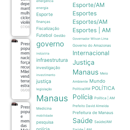
emergência
Esporte/AM
dependência
energia
mantêm
Esportes
mulheres em
Esporte
ciclos de
Esportes/AM
finanças
violência
07/08
Fiscalização
Esportes | AM
Futebol
Gestão
Governador Wilson Lima
governo
Pressão
Governo do Amazonas
popular e
Internacional
memória
indústria
nacional
infraestrutura
Justiça
forçam
recuo de
investigação
Manaus
Milei sobre
Meio
investimento
venda de
Mundo
justiça
terras a
Ambiente
estrangeiros
POLÍTICA
Politica/AM
legislação
06/08
Polícia
Manaus
Política | AM
Prefeito David Almeida
Pressão
Medicina
popular
Prefeitura de Manaus
mobilidade
e
Saúde
memória
pesquisa
Saúde/AM
das
polícia
Saúde | AM