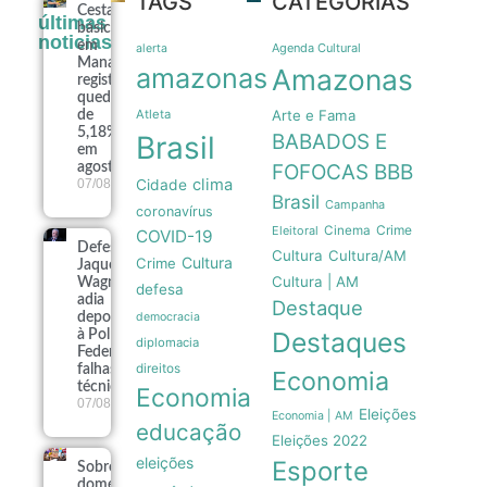
TAGS
CATEGORIAS
Cesta
últimas
básica
noticias
em
Agenda Cultural
alerta
Manaus
amazonas
Amazonas
registra
queda
Atleta
Arte e Fama
de
5,18%
Brasil
BABADOS E
em
agosto
FOFOCAS
BBB
clima
07/08
Cidade
Brasil
Campanha
coronavírus
Crime
Eleitoral
Cinema
COVID-19
Defesa de
Cultura
Cultura/AM
Cultura
Crime
Jaques
Cultura | AM
Wagner
defesa
adia
Destaque
depoimento
democracia
Destaques
à Polícia
diplomacia
Federal por
direitos
falhas
Economia
técnicas
Economia
07/08
Eleições
Economia | AM
educação
Eleições 2022
eleições
Esporte
Sobrecarga
doméstica e