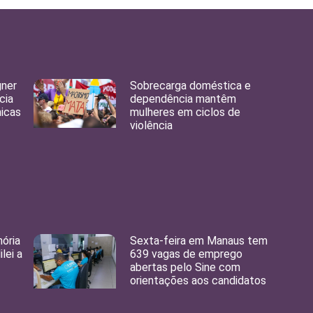
gner
Sobrecarga doméstica e
cia
dependência mantêm
nicas
mulheres em ciclos de
violência
ória
Sexta-feira em Manaus tem
lei a
639 vagas de emprego
abertas pelo Sine com
orientações aos candidatos