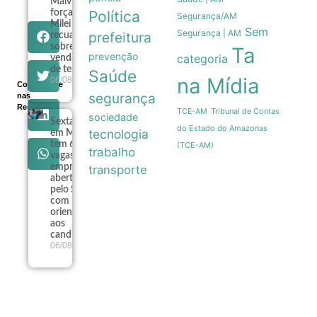
Malvinas
forçam
Política
Segurança/AM
Milei a
Sem
Segurança | AM
prefeitura
recuar
sobre
Ta
prevenção
categoria
venda
de terras
Saúde
na Mídia
06/08
Compartilhe
segurança
nas
Redes
Tribunal de Contas
TCE-AM
sociedade
Sexta-feira
do Estado do Amazonas
tecnologia
em Manaus
tem 639
(TCE-AM)
trabalho
vagas de
emprego
transporte
abertas
pelo Sine
com
orientações
aos
candidatos
06/08