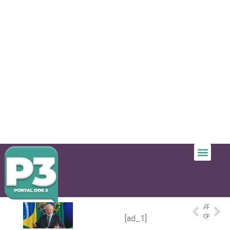
ANTERIOR
PRÓXIMO
Corpo de adolescente que desapareceu no Rio Amazonas é localizado após dois dias
Polícia apreende mais de 11 kg de cocaína escondidos em embarcação no Amazonas
[ad_1]