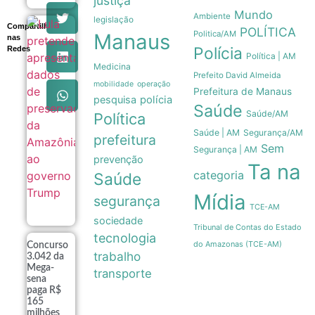
justiça
Mundo
Ambiente
legislação
Compartilhe
Lula
POLÍTICA
Politica/AM
Manaus
nas
pretende
Polícia
Redes
apresentar
Política | AM
dados de
Medicina
preservação
Prefeito David Almeida
mobilidade
operação
da
Prefeitura de Manaus
Amazônia
pesquisa
polícia
Saúde
ao governo
Saúde/AM
Política
Trump
08/08
Saúde | AM
Segurança/AM
prefeitura
Sem
Segurança | AM
prevenção
Ta na
categoria
Saúde
Mídia
segurança
TCE-AM
sociedade
Tribunal de Contas do Estado
tecnologia
do Amazonas (TCE-AM)
Concurso
trabalho
3.042 da
Mega-
transporte
sena
paga R$
165
milhões