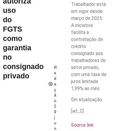
autoriza
Trabalhador está
uso
em vigor desde
março de 2025.
do
A iniciativa
FGTS
facilita a
como
contratação de
crédito
garantia
consignado aos
no
trabalhadores do
consignado
setor privado,
R
e
com uma taxa de
privado
d
juros limitada
a
1,99% ao mês.
ç
ã
Em atualização.
o
2
[ad_2]
9
j
u
Source link
n