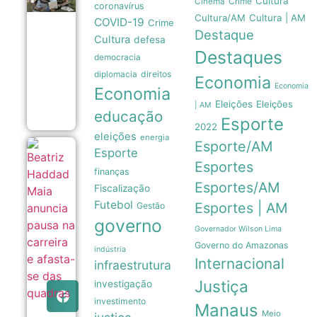
Cultura
Crime
Cinema
coronavírus
são usados
Cultura/AM
Cultura | AM
como
COVID-19
Crime
sensores
Destaque
Cultura
defesa
móveis
Destaques
para prever
democracia
a
direitos
diplomacia
intensidade
Economia
de
Economia
Economia
furacões
Eleições
Eleições
| AM
08/08
educação
Esporte
2022
eleições
energia
Esporte/AM
Beatriz
Esporte
Haddad
Esportes
finanças
Maia
anuncia
Esportes/AM
Fiscalização
pausa
Futebol
Esportes | AM
Gestão
na
carreira
governo
e
Governador Wilson Lima
afasta-
Governo do Amazonas
indústria
se das
Internacional
infraestrutura
quadras
08/08
Justiça
investigação
investimento
Manaus
Meio