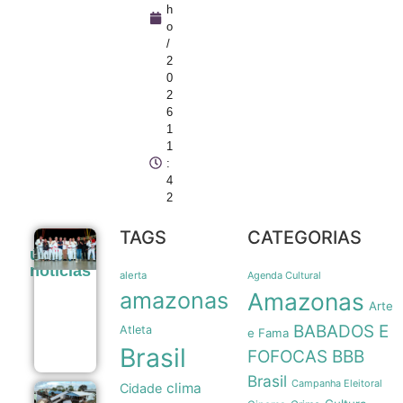
h
o
/
2
0
2
6
1
1
:
4
2
TAGS
CATEGORIAS
Prefeitura
últimas
de Manaus
noticias
amplia apoio
alerta
Agenda Cultural
a atletas de
amazonas
Amazonas
jiu-jítsu para
Arte
150
BABADOS E
Atleta
beneficiados
e Fama
09/08
Brasil
FOFOCAS
BBB
Brasil
Campanha Eleitoral
clima
Cidade
Tubarões