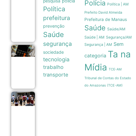
polícia
pesquisa
Polícia
derrubou
Política | AM
Política
em 85% as
Prefeito David Almeida
internações
prefeitura
por fibrose
Prefeitura de Manaus
cística no
prevenção
Saúde
SUS
Saúde/AM
06/08
Saúde
Saúde | AM
Segurança/AM
segurança
Sem
Segurança | AM
Endividamento
Ta na
sociedade
categoria
das famílias
tecnologia
brasileiras
Mídia
atinge recorde
trabalho
TCE-AM
de 82% em
transporte
julho
Tribunal de Contas do Estado
06/08
do Amazonas (TCE-AM)
Enade 2026
encerra
prazo para
recursos de
atendimento
especializado
nesta sexta-
feira
06/08