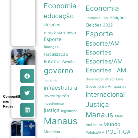
Malvinas
Economia
Economia
forçam
Milei a
educação
recuar
Eleições
Economia | AM
sobre
eleições
Eleições 2022
venda
Esporte
de terras
energia
emergência
06/08
Esporte
Esporte/AM
finanças
Esportes
Fiscalização
Sexta-feira
em Manaus
Esportes/AM
Futebol
Gestão
tem 639
governo
Esportes | AM
vagas de
emprego
abertas
Governador Wilson Lima
indústria
pelo Sine
Governo do Amazonas
infraestrutura
com
Internacional
orientações
investigação
Compartilhe
aos
nas
Justiça
investimento
candidatos
Redes
06/08
justiça
legislação
Manaus
Meio
Manaus
Mundo
Ambiente
Estudo
POLÍTICA
Medicina
mostra que
Politica/AM
Trikafta