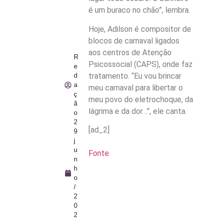
é um buraco no chão”, lembra.
Hoje, Adilson é compositor de
blocos de carnaval ligados
aos centros de Atenção
R
Psicossocial (CAPS), onde faz
e
tratamento. “Eu vou brincar
d
a
meu carnaval para libertar o
ç
meu povo do eletrochoque, da
ã
lágrima e da dor…”, ele canta.
o
2
[ad_2]
9
j
u
Fonte
n
h
o
/
2
0
2