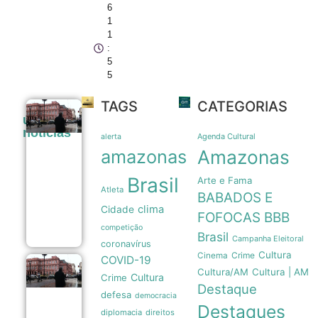
6
1
1
:
5
5
TAGS
CATEGORIAS
Pressão
últimas
popular e
noticias
memória
Agenda Cultural
alerta
nacional
amazonas
Amazonas
forçam
recuo de
Brasil
Arte e Fama
Milei sobre
Atleta
venda de
BABADOS E
terras a
clima
Cidade
estrangeiros
FOFOCAS
BBB
06/08
competição
Brasil
Campanha Eleitoral
coronavírus
Cultura
Crime
Cinema
COVID-19
Pressão
Cultura/AM
Cultura | AM
Cultura
Crime
popular
Destaque
e
defesa
democracia
memória
Destaques
das
diplomacia
direitos