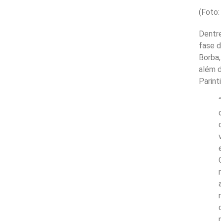
(Foto
Dentre
fase d
Borba,
além d
Parinti