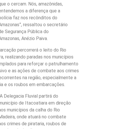
que o cercam. Nós, amazônidas,
entendemos a diferença que a
polícia faz nos recônditos do
Amazonas”, ressaltou o secretário
de Segurança Pública do
Amazonas, Anézio Paiva.
rcação percorrerá o leito do Rio
a, realizando paradas nos municípios
mplados para reforçar o patrulhamento
sivo e as ações de combate aos crimes
ecorrentes na região, especialmente a
ria e os roubos em embarcações.
“A Delegacia Fluvial partirá do
município de Itacoatiara em direção
aos municípios da calha do Rio
Madeira, onde atuará no combate
aos crimes de pirataria, roubos de