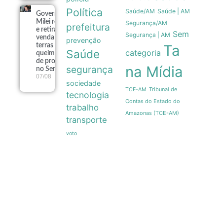
Política
Saúde/AM
Saúde | AM
Governo
Milei recua
Segurança/AM
prefeitura
e retira
Sem
Segurança | AM
venda de
prevenção
terras
Ta
Saúde
categoria
queimadas
de projeto
na Mídia
segurança
no Senado
07/08
sociedade
Tribunal de
TCE-AM
tecnologia
Contas do Estado do
trabalho
Amazonas (TCE-AM)
transporte
voto