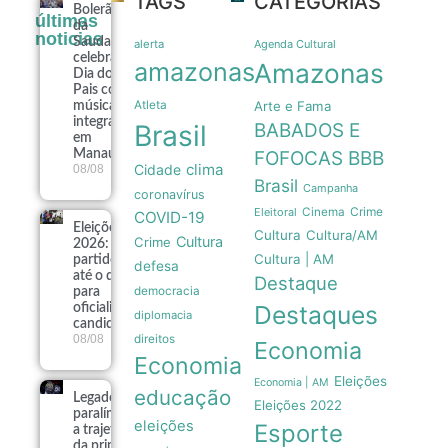
TAGS
CATEGORIAS
Bolerão
últimas
da
noticias
Saudade
alerta
Agenda Cultural
celebra
amazonas
Amazonas
Dia dos
Pais com
Atleta
Arte e Fama
música e
integração
Brasil
BABADOS E
em
Manaus
FOFOCAS
BBB
clima
Cidade
08/08
Brasil
Campanha
coronavírus
Crime
Eleitoral
Cinema
COVID-19
Eleições
Cultura
Cultura/AM
Cultura
Crime
2026:
Cultura | AM
partidos têm
defesa
até o dia 15
Destaque
democracia
para
Destaques
oficializar
diplomacia
candidaturas
08/08
direitos
Economia
Economia
Eleições
Economia | AM
educação
Legado
Eleições 2022
paralímpico:
eleições
Esporte
a trajetória
da primeira