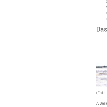
Bas
(Foto
A Base