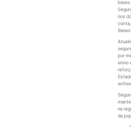
bases 
Segura
rios d
conta,
Bases 
Atual
segura
por m
envio 
reforç
Estado
enfren
Segund
manter
na reg
da pop