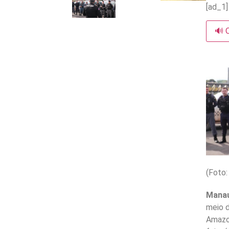
[ad_1]
🔊 
(Foto
Mana
meio d
Amazo