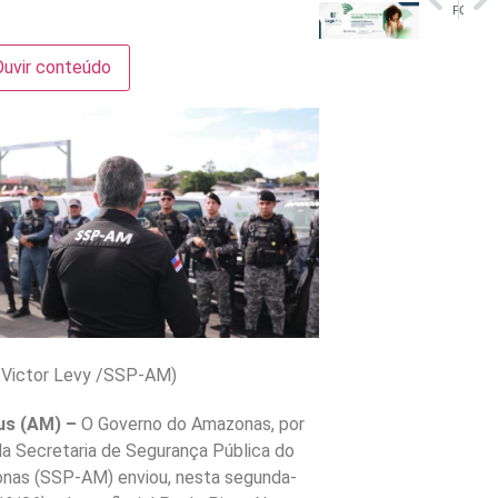
Prefeitura de Manaus lança campanha ‘Junho Violeta’
Corpo encontrado em Ilhabela é de homem desaparecido, diz Marinha
Ouvir conteúdo
: Victor Levy /SSP-AM)
us (AM) –
O Governo do Amazonas, por
a Secretaria de Segurança Pública do
nas (SSP-AM) enviou, nesta segunda-