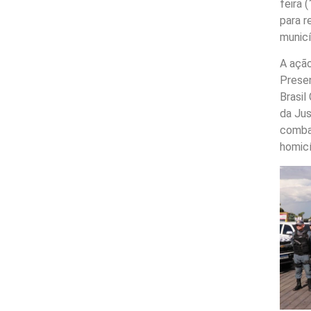
feira 
para r
municí
A ação
Prese
Brasil
da Jus
combat
homicí