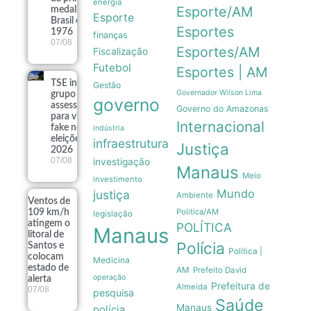
energia
Esporte/AM
medalha do
Esporte
Brasil em
Esportes
1976
finanças
07/08
Esportes/AM
Fiscalização
Futebol
Esportes | AM
TSE institui
Gestão
Governador Wilson Lima
grupo de
governo
assessoramento
Governo do Amazonas
para vigiar IA e
Internacional
fake news nas
indústria
eleições de
infraestrutura
Justiça
2026
07/08
investigação
Manaus
Meio
investimento
Mundo
justiça
Ambiente
Ventos de
Politica/AM
109 km/h
legislação
atingem o
POLÍTICA
Manaus
litoral de
Polícia
Santos e
Política |
colocam
Medicina
estado de
AM
Prefeito David
operação
alerta
Prefeitura de
Almeida
07/08
pesquisa
Saúde
Manaus
polícia