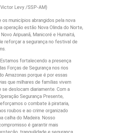
: Victor Levy /SSP-AM)
 os municípios abrangidos pela nova
a operação estão Nova Olinda do Norte,
 Novo Aripuanã, Manicoré e Humaitá,
e reforçar a segurança no festival de
ns.
“Estamos fortalecendo a presença
das Forças de Segurança nos rios
do Amazonas porque é por essas
vias que milhares de famílias vivem
e se deslocam diariamente. Com a
Operação Segurança Presente,
reforçamos o combate à pirataria,
aos roubos e ao crime organizado
na calha do Madeira. Nosso
compromisso é garantir mais
proteção, tranquilidade e segurança