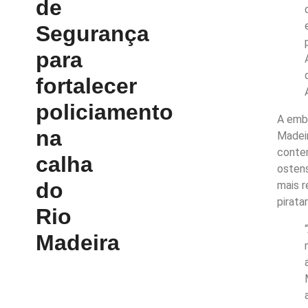
de
Segurança
para
fortalecer
policiamento
A emba
na
Madeir
conte
calha
osten
do
mais r
pirata
Rio
Madeira