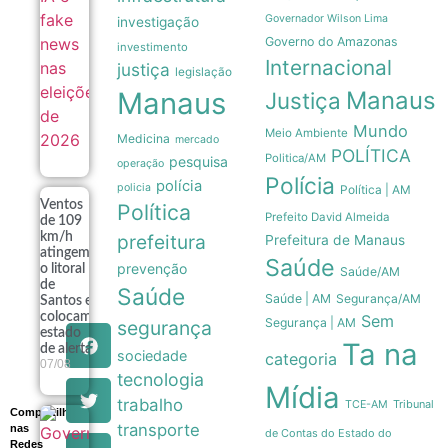
Governador Wilson Lima
investigação
Governo do Amazonas
investimento
Internacional
justiça
legislação
Manaus
Manaus
Justiça
Mundo
Meio Ambiente
Medicina
mercado
POLÍTICA
Politica/AM
pesquisa
operação
Polícia
polícia
policia
Política | AM
Ventos
Política
Prefeito David Almeida
de 109
km/h
prefeitura
Prefeitura de Manaus
atingem
Saúde
prevenção
o litoral
Saúde/AM
de
Saúde
Saúde | AM
Segurança/AM
Santos e
colocam
Sem
Segurança | AM
segurança
estado
Ta na
de alerta
sociedade
categoria
07/08
tecnologia
Mídia
trabalho
Tribunal
TCE-AM
Compartilhe
Governo
transporte
nas
de Contas do Estado do
Milei recua
Redes