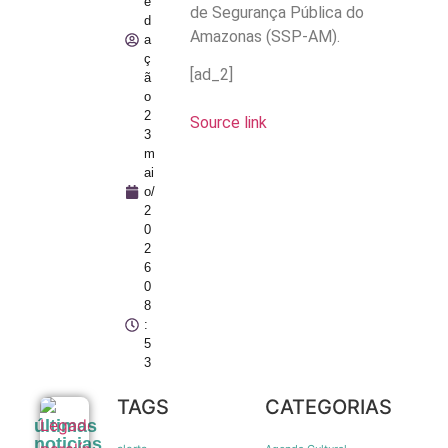
e
de Segurança Pública do
d
Amazonas (SSP-AM).
a
ç
[ad_2]
ã
o
2
Source link
3
m
ai
o/
2
0
2
6
0
8
:
5
3
TAGS
CATEGORIAS
Legado
últimas
paralímpico:
noticias
a trajetória