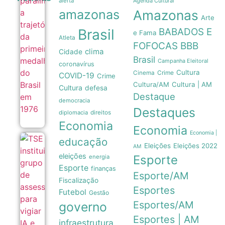
alerta
Agenda Cultural
da primeira
amazonas
Amazonas
medalha do
Arte
Brasil em
Brasil
BABADOS E
1976
e Fama
Atleta
07/08
FOFOCAS
BBB
clima
Cidade
Brasil
Campanha Eleitoral
coronavírus
Cultura
Crime
Cinema
COVID-19
Crime
Cultura/AM
Cultura | AM
Cultura
defesa
Destaque
democracia
Destaques
diplomacia
direitos
Economia
Economia
Economia |
educação
TSE institui
Eleições
Eleições 2022
AM
grupo de
eleições
Esporte
energia
assessoramento
para vigiar IA e
Esporte
finanças
Esporte/AM
fake news nas
Fiscalização
eleições de
Esportes
2026
Futebol
Gestão
07/08
Esportes/AM
governo
Esportes | AM
infraestrutura