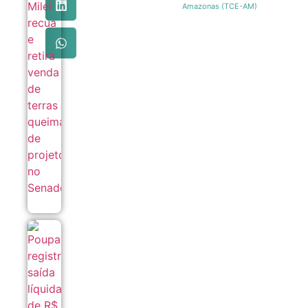
e retira
Amazonas (TCE-AM)
venda de
terras
queimadas
de projeto
no Senado
07/08
Poupança
registra
saída
líquida de
R$ 7,15
bilhões
em julho