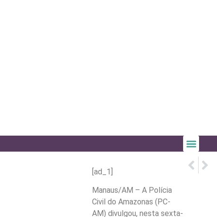
PRÓX
ANTE
Mega-Se
Parque
[ad_1]
Manaus/AM – A Polícia
Civil do Amazonas (PC-
AM) divulgou, nesta sexta-