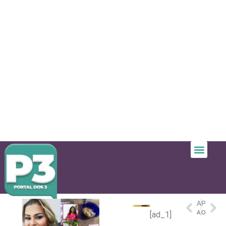
ANTERIOR
PRÓXIMO
Anvisa aprova medicamento não hormonal inédito para menopausa
O movimento católico ultraconservador que desafia o papa e cresce no Brasil com missa em latim e padre de costas – G1
[ad_1]