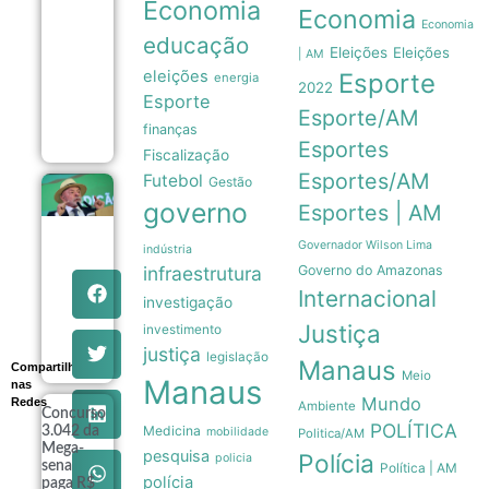
Economia
pausa
Economia
na
Economia
educação
carreira
Eleições
Eleições
| AM
e
eleições
Esporte
afasta-
energia
2022
se das
Esporte
quadras
Esporte/AM
08/08
finanças
Esportes
Fiscalização
Esportes/AM
Futebol
Gestão
Lula
governo
Esportes | AM
pretende
apresentar
dados de
Governador Wilson Lima
indústria
preservação
infraestrutura
Governo do Amazonas
da
Internacional
Amazônia
investigação
ao governo
Justiça
investimento
Trump
08/08
justiça
legislação
Manaus
Compartilhe
Meio
Manaus
nas
Mundo
Redes
Ambiente
Concurso
POLÍTICA
Medicina
3.042 da
mobilidade
Politica/AM
Mega-
pesquisa
Polícia
policia
sena
Política | AM
polícia
paga R$