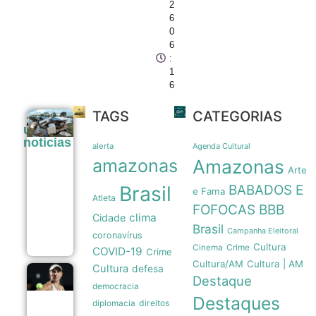
2
6
0
6
:
1
6
TAGS
CATEGORIAS
Tubarões
últimas
são usados
noticias
como
alerta
Agenda Cultural
sensores
amazonas
Amazonas
móveis
Arte
para prever
Brasil
BABADOS E
a
e Fama
Atleta
intensidade
FOFOCAS
BBB
de
clima
Cidade
furacões
Brasil
Campanha Eleitoral
08/08
coronavírus
Cultura
Crime
Cinema
COVID-19
Crime
Cultura/AM
Cultura | AM
Cultura
defesa
Beatriz
Destaque
democracia
Haddad
Destaques
Maia
direitos
diplomacia
anuncia