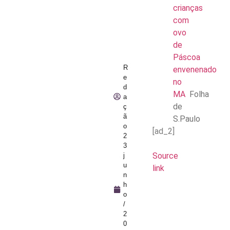
crianças
com
ovo
de
Páscoa
R
envenenado
e
no
d
MA
Folha
a
de
ç
ã
S.Paulo
o
[ad_2]
2
3
Source
j
u
link
n
h
o
/
2
0