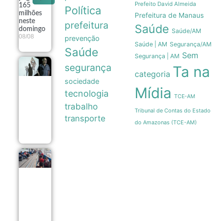
Prefeito David Almeida
165
Política
milhões
Prefeitura de Manaus
neste
prefeitura
Saúde
domingo
Saúde/AM
08/08
prevenção
Saúde | AM
Segurança/AM
Saúde
Sem
Segurança | AM
segurança
Exposição
Ta na
categoria
fotográfica
sociedade
no Rio
Mídia
revela a
tecnologia
TCE-AM
estética e a
trabalho
resistência
Tribunal de Contas do Estado
dos
transporte
ambulantes
do Amazonas (TCE-AM)
08/08
Vacinação
contra
sarampo
em São
Paulo
gera
longas
filas em
postos da