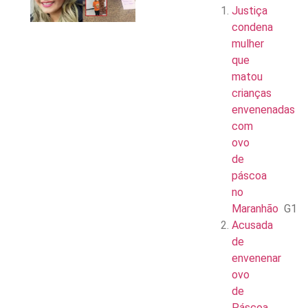
Justiça
condena
mulher
que
matou
crianças
envenenadas
com
ovo
de
páscoa
no
Maranhão
G1
Acusada
de
envenenar
ovo
de
Páscoa