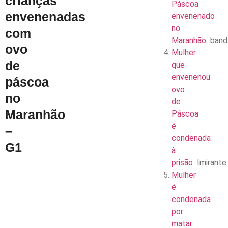
crianças
Páscoa
envenenadas
envenenado
no
com
Maranhão
band
ovo
Mulher
de
que
envenenou
páscoa
ovo
no
de
Maranhão
Páscoa
é
–
condenada
G1
à
prisão
Imirant
Mulher
é
condenada
por
matar