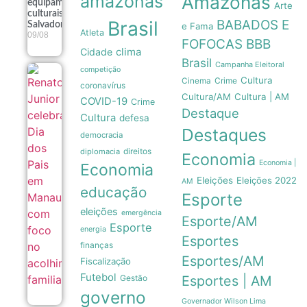
amazonas
Amazonas
equipamentos
Arte
culturais em
Brasil
BABADOS E
Salvador
e Fama
Atleta
09/08
FOFOCAS
BBB
clima
Cidade
Brasil
Campanha Eleitoral
competição
Renato
Cultura
Crime
Cinema
coronavírus
Junior
Cultura/AM
Cultura | AM
celebra Dia
COVID-19
Crime
dos Pais em
Destaque
Cultura
defesa
Manaus
Destaques
com foco
democracia
no
direitos
diplomacia
acolhimento
Economia
familiar
Economia |
Economia
09/08
Eleições
Eleições 2022
AM
educação
Esporte
eleições
emergência
Esporte/AM
Esporte
energia
Esportes
finanças
Esportes/AM
Fiscalização
Futebol
Gestão
Esportes | AM
governo
Governador Wilson Lima