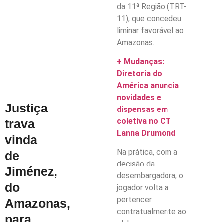
da 11ª Região (TRT-
11), que concedeu
liminar favorável ao
Amazonas.
+ Mudanças:
Diretoria do
América anuncia
novidades e
Justiça
dispensas em
coletiva no CT
trava
Lanna Drumond
vinda
Na prática, com a
de
decisão da
Jiménez,
desembargadora, o
do
jogador volta a
pertencer
Amazonas,
contratualmente ao
para