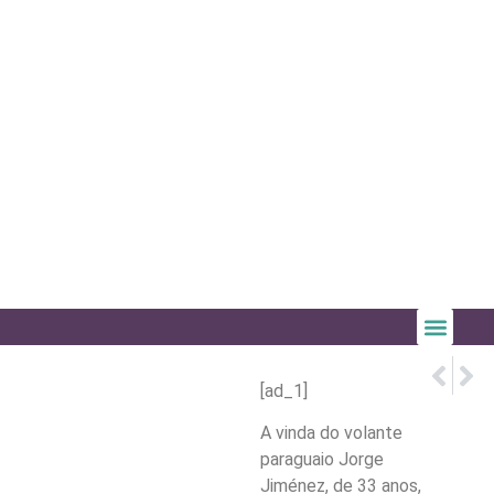
PRÓX
ANTE
Seleção 
Morado
[ad_1]
A vinda do volante
paraguaio Jorge
Jiménez, de 33 anos,