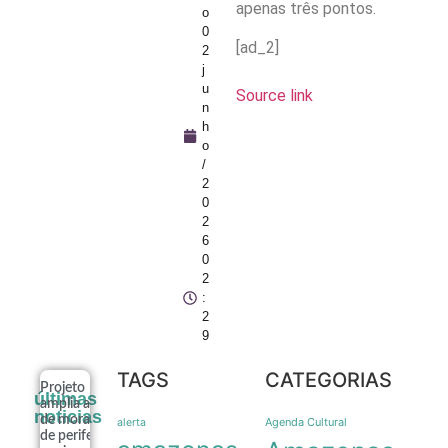
apenas três pontos.
o
0
[ad_2]
2
j
u
Source link
n
h
o
/
2
0
2
6
0
2
:
2
9
TAGS
CATEGORIAS
Projeto
últimas
amplia acesso
noticias
de moradores
Agenda Cultural
alerta
de periferia a