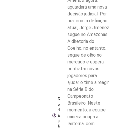
América, agora,
aguardará uma nova
decisão judicial. Por
ora, com a definição
atual, Jorge Jiménez
segue no Amazonas.
A diretoria do
Coelho, no entanto,
segue de olho no
mercado e espera
contratar novos
jogadores para
ajudar o time a reagir
na Série B do
Campeonato
R
Brasileiro. Neste
e
momento, a equipe
d
a
mineira ocupa a
ç
lanterna, com
ã