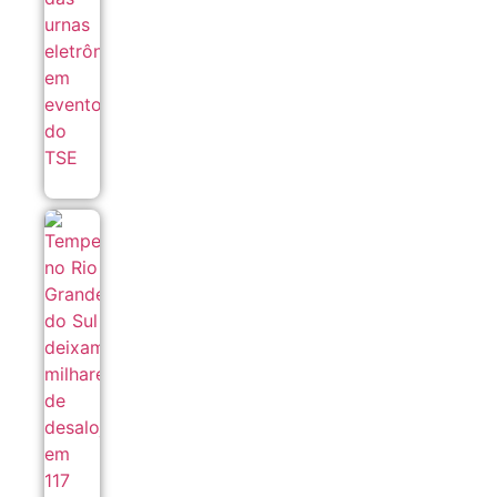
TSE
09/08
Tempestades
no Rio
Grande do
Sul deixam
milhares de
desalojados
em 117
municípios
09/08