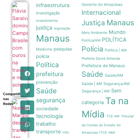
infraestrutura
Governo do Amazonas
Flávia
Internacional
investigação
Saraiva
domina
Manaus
investimento
Justiça
Campeonato
justiça
Brasileiro
legislação
Mundo
com ouros
Meio Ambiente
Manaus
na trave e no
POLÍTICA
Politica/AM
solo
Polícia
09/08
pesquisa
Medicina
Política | AM
polícia
Prefeito David Almeida
Política
Prefeitura de Manaus
Saúde
prefeitura
Saúde/AM
prevenção
Saúde | AM
Segurança/AM
Saúde
Sem
Segurança | AM
Compartilhe
Ta na
segurança
nas
categoria
Redes
Nunes
sociedade
Marques
Mídia
destaca
tecnologia
Tribunal
TCE-AM
transparência
trabalho
das urnas
de Contas do Estado do
eletrônicas
transporte
voto
Amazonas (TCE-AM)
em evento do