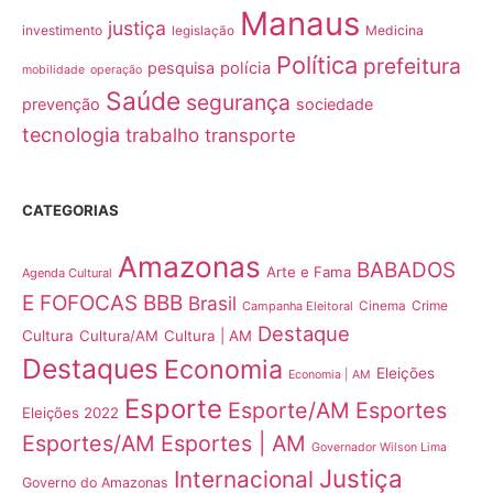
Manaus
justiça
investimento
Medicina
legislação
Política
prefeitura
pesquisa
polícia
mobilidade
operação
Saúde
segurança
prevenção
sociedade
tecnologia
trabalho
transporte
CATEGORIAS
Amazonas
BABADOS
Arte e Fama
Agenda Cultural
E FOFOCAS
BBB
Brasil
Crime
Campanha Eleitoral
Cinema
Destaque
Cultura
Cultura/AM
Cultura | AM
Destaques
Economia
Eleições
Economia | AM
Esporte
Esporte/AM
Esportes
Eleições 2022
Esportes/AM
Esportes | AM
Governador Wilson Lima
Justiça
Internacional
Governo do Amazonas