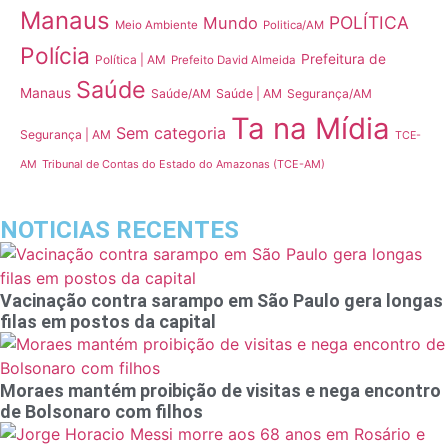
Manaus
POLÍTICA
Mundo
Meio Ambiente
Politica/AM
Polícia
Prefeitura de
Política | AM
Prefeito David Almeida
Saúde
Manaus
Saúde/AM
Saúde | AM
Segurança/AM
Ta na Mídia
Sem categoria
Segurança | AM
TCE-
Tribunal de Contas do Estado do Amazonas (TCE-AM)
AM
NOTICIAS RECENTES
Vacinação contra sarampo em São Paulo gera longas
filas em postos da capital
Moraes mantém proibição de visitas e nega encontro
de Bolsonaro com filhos