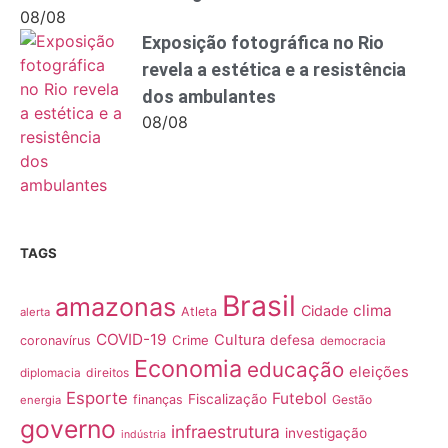
08/08
Exposição fotográfica no Rio
revela a estética e a resistência
dos ambulantes
08/08
TAGS
Brasil
amazonas
clima
Cidade
Atleta
alerta
COVID-19
Cultura
Crime
defesa
coronavírus
democracia
Economia
educação
eleições
direitos
diplomacia
Esporte
Futebol
Fiscalização
finanças
Gestão
energia
governo
infraestrutura
investigação
indústria