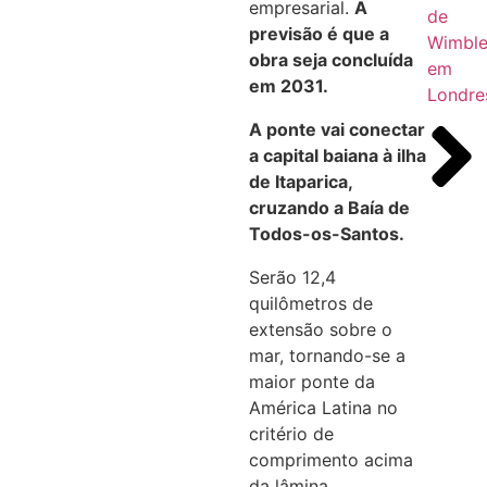
empresarial.
A
de
previsão é que a
Wimble
obra seja concluída
em
em 2031.
Londre
A ponte vai conectar
a capital baiana à ilha
de Itaparica,
cruzando a Baía de
Todos-os-Santos.
Serão 12,4
quilômetros de
extensão sobre o
mar, tornando-se a
maior ponte da
América Latina no
critério de
comprimento acima
da lâmina