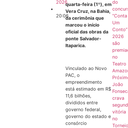
2026
do
quarta-feira (1º), em
concur
Vera Cruz, na Bahia,
20:06
“Conta
da cerimônia que
Um
marcou o início
Conto”
oficial das obras da
2026
ponte Salvador-
são
Itaparica.
premia
no
Teatro
Vinculado ao Novo
Amazo
PAC, o
Próxim
empreendimento
João
está estimado em R$
Fonsec
11,6 bilhões,
crava
divididos entre
segund
governo federal,
vitória
governo do estado e
no
consórcio
Tornei