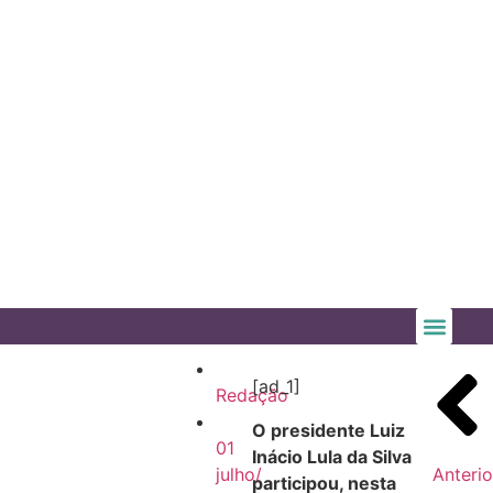
[ad_1]
Redação
O presidente Luiz
01
Inácio Lula da Silva
julho/
Anterio
participou, nesta