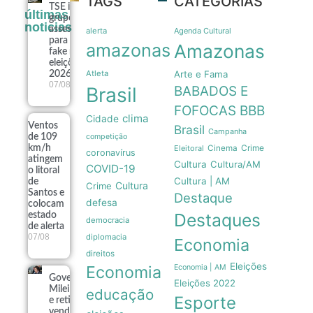
TAGS
CATEGORIAS
TSE institui
últimas
grupo de
noticias
assessoramento
alerta
Agenda Cultural
para vigiar IA e
amazonas
Amazonas
fake news nas
eleições de
Atleta
Arte e Fama
2026
07/08
Brasil
BABADOS E
FOFOCAS
BBB
clima
Cidade
Ventos
Brasil
Campanha
de 109
competição
Crime
km/h
Eleitoral
Cinema
coronavírus
atingem
Cultura
Cultura/AM
COVID-19
o litoral
Cultura | AM
de
Cultura
Crime
Santos e
Destaque
defesa
colocam
Destaques
estado
democracia
de alerta
07/08
diplomacia
Economia
direitos
Eleições
Economia
Economia | AM
Governo
Eleições 2022
Milei recua
educação
Esporte
e retira
venda de