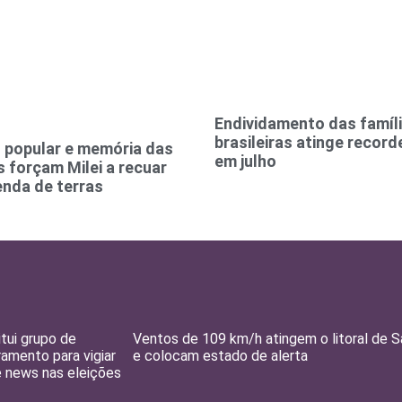
Endividamento das famíl
brasileiras atinge recor
 popular e memória das
em julho
 forçam Milei a recuar
enda de terras
itui grupo de
Ventos de 109 km/h atingem o litoral de 
amento para vigiar
e colocam estado de alerta
e news nas eleições