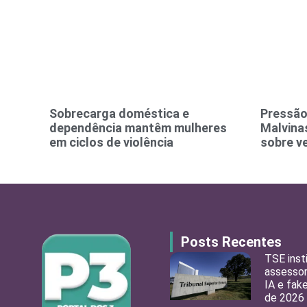
Sobrecarga doméstica e
Pressão
dependência mantêm mulheres
Malvinas
em ciclos de violência
sobre v
Posts Recentes
TSE inst
assessor
IA e fak
de 2026