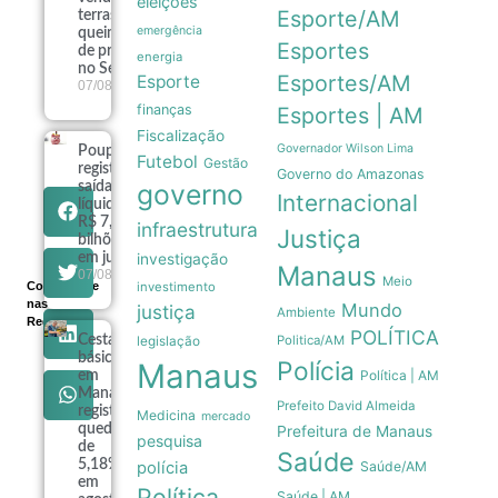
eleições
Esporte/AM
terras
emergência
queimadas
Esportes
de projeto
energia
no Senado
Esportes/AM
Esporte
07/08
finanças
Esportes | AM
Fiscalização
Governador Wilson Lima
Poupança
Futebol
Gestão
registra
Governo do Amazonas
governo
saída
Internacional
líquida de
R$ 7,15
infraestrutura
Justiça
bilhões
em julho
investigação
Manaus
07/08
Meio
Compartilhe
investimento
nas
Mundo
justiça
Ambiente
Redes
POLÍTICA
Cesta
Politica/AM
legislação
básica
Polícia
Manaus
Política | AM
em
Manaus
Prefeito David Almeida
registra
Medicina
mercado
queda
Prefeitura de Manaus
pesquisa
de
Saúde
5,18%
polícia
Saúde/AM
em
Política
Saúde | AM