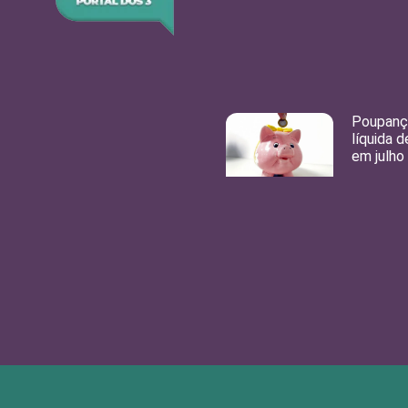
Poupança
líquida d
em julho