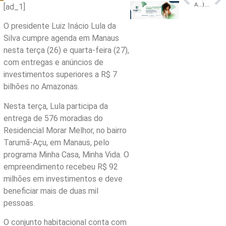
Ação de educação sobre trânsito a empresa de transporte
Ibovespa Hoje Ao Vivo: Confira o que movimenta Bolsa, Dólar e Juros nesta terça – InfoMoney
[ad_1]
O presidente Luiz Inácio Lula da
Silva cumpre agenda em Manaus
nesta terça (26) e quarta-feira (27),
com entregas e anúncios de
investimentos superiores a R$ 7
bilhões no Amazonas.
Nesta terça, Lula participa da
entrega de 576 moradias do
Residencial Morar Melhor, no bairro
Tarumã-Açu, em Manaus, pelo
programa Minha Casa, Minha Vida. O
empreendimento recebeu R$ 92
milhões em investimentos e deve
beneficiar mais de duas mil
pessoas.
O conjunto habitacional conta com