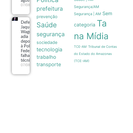
agosto
07/08
Segurança/AM
prefeitura
Sem
Segurança | AM
prevenção
Ta
Defesa de
Saúde
categoria
Jaques
Wagner
segurança
na Mídia
adia
depoimento
sociedade
à Polícia
Tribunal de Contas
TCE-AM
tecnologia
Federal por
do Estado do Amazonas
falhas
trabalho
técnicas
(TCE-AM)
transporte
07/08