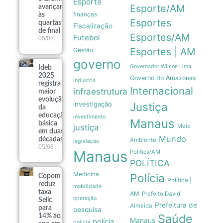
Esporte
Esporte/AM
avançam
finanças
às
Esportes
quartas
Fiscalização
de final
Esportes/AM
Futebol
05/08
Esportes | AM
Gestão
governo
Governador Wilson Lima
Ideb
2025
Governo do Amazonas
indústria
registra
Internacional
infraestrutura
maior
evolução
investigação
Justiça
da
educação
investimento
Manaus
básica
justiça
Meio
em duas
Mundo
décadas
Ambiente
legislação
05/08
Manaus
Politica/AM
POLÍTICA
Medicina
Polícia
Copom
Política |
reduz
mobilidade
taxa
AM
Prefeito David
operação
Selic
Prefeitura de
Almeida
para
pesquisa
Saúde
14% ao
Manaus
polícia
policia