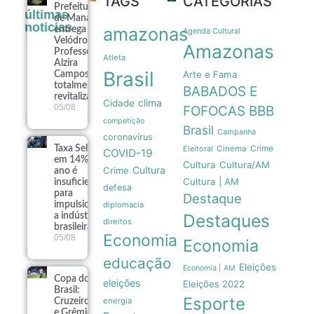
TAGS
CATEGORIAS
Prefeitura
últimas
de Manaus
noticias
amazonas
entrega
Agenda Cultural
Velódromo
Amazonas
Professora
Atleta
Alzira
Brasil
Arte e Fama
Campos
totalmente
BABADOS E
revitalizado
clima
Cidade
05/08
FOFOCAS
BBB
competição
Brasil
Campanha
coronavírus
Crime
Taxa Selic
Eleitoral
Cinema
COVID-19
em 14% ao
Cultura
Cultura/AM
Cultura
Crime
ano é
Cultura | AM
insuficiente
defesa
para
Destaque
impulsionar
diplomacia
Destaques
a indústria
direitos
brasileira
Economia
05/08
Economia
educação
Eleições
Economia | AM
Copa do
eleições
Eleições 2022
Brasil:
Esporte
energia
Cruzeiro
e Grêmio