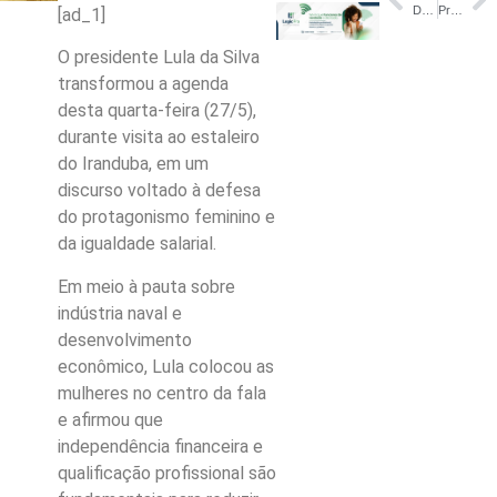
Dólar sobe para R$ 5,06; bolsa cai com IPCA-15 e recuo do petróleo
Prefeito Renato Junior acompanha presidente Lula em extensa agenda de investimentos para a população de Manaus
[ad_1]
O presidente Lula da Silva
transformou a agenda
desta quarta-feira (27/5),
durante visita ao estaleiro
do Iranduba, em um
discurso voltado à defesa
do protagonismo feminino e
da igualdade salarial.
Em meio à pauta sobre
indústria naval e
desenvolvimento
econômico, Lula colocou as
mulheres no centro da fala
e afirmou que
independência financeira e
qualificação profissional são