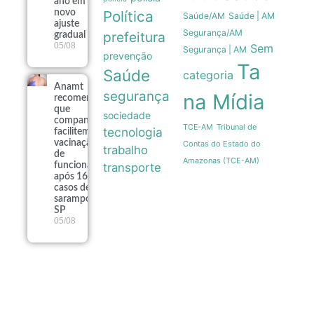
ano em
novo
Política
Saúde/AM
Saúde | AM
ajuste
Segurança/AM
prefeitura
gradual
05/08
Sem
Segurança | AM
prevenção
Ta
Saúde
categoria
Anamt
segurança
na Mídia
recomenda
que
sociedade
companhias
Tribunal de
TCE-AM
tecnologia
facilitem
vacinação
Contas do Estado do
trabalho
de
Amazonas (TCE-AM)
funcionários
transporte
após 16
casos de
sarampo em
SP
05/08