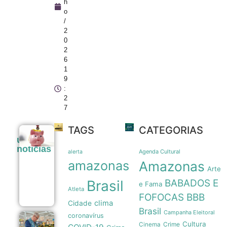
h
o
/
2
0
2
6
1
9
:
2
7
TAGS
CATEGORIAS
Poupança
últimas
registra
noticias
saída
Agenda Cultural
alerta
líquida de
amazonas
Amazonas
R$ 7,15
Arte
bilhões
Brasil
BABADOS E
em julho
e Fama
Atleta
07/08
FOFOCAS
BBB
clima
Cidade
Brasil
Campanha Eleitoral
coronavírus
Cesta
Cultura
Crime
Cinema