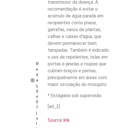
transmissor da doença. A
recomendação é evitar o
acúmulo de água parada em
recipientes como pneus,
garrafas, vasos de plantas,
calhas e caixas d’água, que
devem permanecer bem
tampadas. Também é indicado
o uso de repelentes, telas em
portas e janelas e roupas que
R
e
cubram braços e pernas,
d
principalmente em áreas com
a
maior circulação do mosquito.
ç
ã
* Estagiária sob supervisão
o
0
[ad_2]
7
j
u
Source link
l