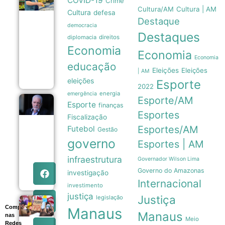
COVID-19
Crime
básica
Cultura/AM
Cultura | AM
em
Cultura
defesa
Manaus
Destaque
registra
democracia
Destaques
queda
diplomacia
direitos
de
Economia
5,18%
Economia
em
Economia
educação
agosto
Eleições
Eleições
| AM
07/08
eleições
Esporte
2022
energia
emergência
Esporte/AM
Defesa de
Esporte
finanças
Jaques
Esportes
Fiscalização
Wagner
adia
Esportes/AM
Futebol
Gestão
depoimento
governo
Esportes | AM
à Polícia
Federal por
infraestrutura
falhas
Governador Wilson Lima
técnicas
Governo do Amazonas
investigação
07/08
Internacional
investimento
justiça
Justiça
legislação
Sobrecarga
Compartilhe
Manaus
doméstica e
Manaus
nas
Meio
dependência
Redes