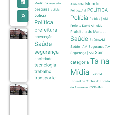
mantêm
Mundo
Medicina
mercado
Ambiente
mulheres em
pesquisa
POLÍTICA
policia
ciclos de
Politica/AM
violência
polícia
Polícia
07/08
Política | AM
Política
Prefeito David Almeida
prefeitura
Prefeitura de Manaus
Pressão
prevenção
Saúde
popular e
Saúde/AM
memória
Saúde
nacional
Saúde | AM
Segurança/AM
forçam
segurança
Sem
Segurança | AM
recuo de
Milei sobre
sociedade
Ta na
categoria
venda de
tecnologia
terras a
Mídia
estrangeiros
trabalho
06/08
TCE-AM
transporte
Tribunal de Contas do Estado
do Amazonas (TCE-AM)
Pressão
popular
e
memória
das
Malvinas
forçam