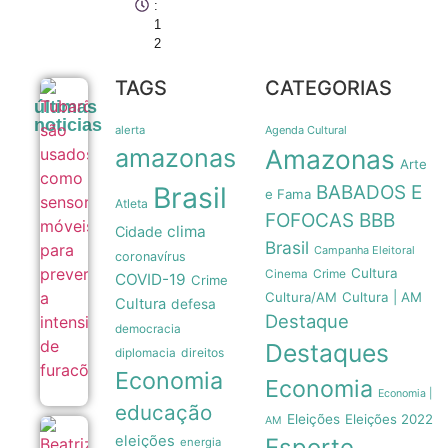
:
1
2
TAGS
CATEGORIAS
Tubarões
últimas
são usados
noticias
como
alerta
Agenda Cultural
sensores
amazonas
Amazonas
móveis
Arte
para prever
Brasil
BABADOS E
a
e Fama
Atleta
intensidade
FOFOCAS
BBB
de
clima
Cidade
furacões
Brasil
Campanha Eleitoral
08/08
coronavírus
Cultura
Crime
Cinema
COVID-19
Crime
Cultura/AM
Cultura | AM
Cultura
defesa
Destaque
democracia
Destaques
direitos
diplomacia
Economia
Economia
Economia |
educação
Eleições
Eleições 2022
AM
Beatriz
eleições
Esporte
energia