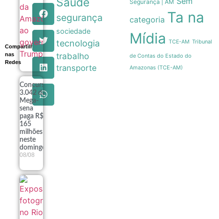
Saúde
Sem
Segurança | AM
Trump
08/08
Ta na
segurança
categoria
sociedade
Mídia
tecnologia
Tribunal
TCE-AM
Compartilhe
trabalho
nas
de Contas do Estado do
Redes
transporte
Amazonas (TCE-AM)
Concurso
3.042 da
Mega-
sena
paga R$
165
milhões
neste
domingo
08/08
Exposição
fotográfica
no Rio
revela a
estética e a