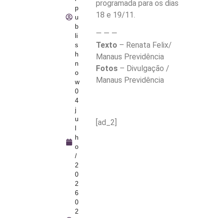
programada para os dias
p
18 e 19/11.
u
b
— — —
li
Texto
– Renata Felix/
s
h
Manaus Previdência
n
Fotos
– Divulgação /
o
Manaus Previdência
w
0
4
j
u
[ad_2]
l
h
o
/
2
0
2
6
0
2