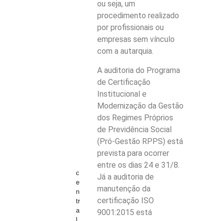
ou seja, um
procedimento realizado
por profissionais ou
empresas sem vínculo
com a autarquia.
A auditoria do Programa
de Certificação
Institucional e
Modernização da Gestão
dos Regimes Próprios
de Previdência Social
(Pró-Gestão RPPS) está
prevista para ocorrer
entre os dias 24 e 31/8.
c
Já a auditoria de
e
manutenção da
n
certificação ISO
tr
a
9001:2015 está
l