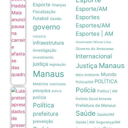
Haddad
Esporte
finanças
Maia
Esporte/AM
anuncia
Fiscalização
pausa
Esportes
Futebol
Gestão
na
carreira
Esportes/AM
governo
e
Esportes | AM
afasta-
indústria
se das
infraestrutura
quadras
Governador Wilson Lima
08/08
Governo do Amazonas
investigação
Internacional
investimento
justiça
Manaus
Justiça
legislação
Manaus
Mundo
Meio Ambiente
POLÍTICA
Politica/AM
Medicina
mobilidade
Polícia
pesquisa
Política | AM
policia
Lula
polícia
pretende
Prefeito David Almeida
apresentar
Política
Prefeitura de Manaus
dados de
preservação
Saúde
prefeitura
Saúde/AM
da
Amazônia
prevenção
Saúde | AM
Segurança/AM
ao governo