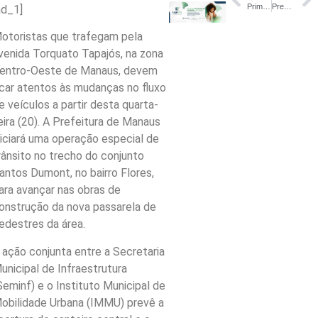
Primeira turma indígena do Pronasci Juventude fortalece protagonismo de jovens no interior do Amazonas – Ponta Porã Informa – Notícias de Ponta Porã – MS e Pedro Juan Caballero
Presidente do Botafogo se reúne em Paris com investidor interessado na SAF, diz canal
ad_1]
otoristas que trafegam pela
venida Torquato Tapajós, na zona
entro-Oeste de Manaus, devem
icar atentos às mudanças no fluxo
e veículos a partir desta quarta-
eira (20). A Prefeitura de Manaus
niciará uma operação especial de
rânsito no trecho do conjunto
antos Dumont, no bairro Flores,
ara avançar nas obras de
onstrução da nova passarela de
edestres da área.
 ação conjunta entre a Secretaria
unicipal de Infraestrutura
Seminf) e o Instituto Municipal de
obilidade Urbana (IMMU) prevê a