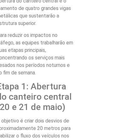
bertura do canteiro central e o
çamento de quatro grandes vigas
etálicas que sustentarão a
strutura superior.
ara reduzir os impactos no
ráfego, as equipes trabalharão em
uas etapas principais,
oncentrando os serviços mais
esados nos períodos noturnos e
o fim de semana.
Etapa 1: Abertura
do canteiro central
(20 e 21 de maio)
 objetivo é criar dois desvios de
proximadamente 20 metros para
iabilizar o fluxo dos veículos nos