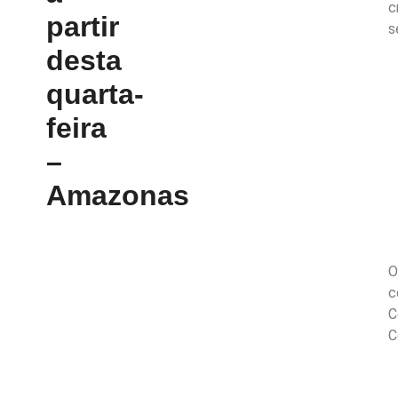
c
partir
s
desta
quarta-
feira
–
Amazonas
O
c
C
C