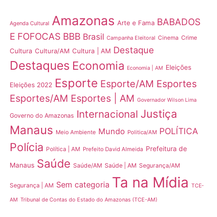
Amazonas
BABADOS
Arte e Fama
Agenda Cultural
E FOFOCAS
BBB
Brasil
Crime
Campanha Eleitoral
Cinema
Destaque
Cultura
Cultura/AM
Cultura | AM
Destaques
Economia
Eleições
Economia | AM
Esporte
Esporte/AM
Esportes
Eleições 2022
Esportes/AM
Esportes | AM
Governador Wilson Lima
Justiça
Internacional
Governo do Amazonas
Manaus
POLÍTICA
Mundo
Meio Ambiente
Politica/AM
Polícia
Prefeitura de
Política | AM
Prefeito David Almeida
Saúde
Manaus
Saúde/AM
Saúde | AM
Segurança/AM
Ta na Mídia
Sem categoria
Segurança | AM
TCE-
Tribunal de Contas do Estado do Amazonas (TCE-AM)
AM