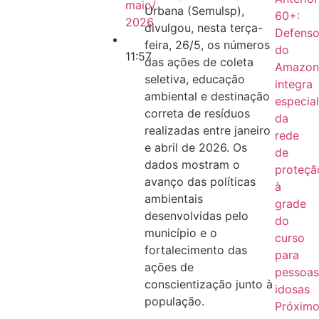
maio/
Urbana (Semulsp),
60+:
2026
divulgou, nesta terça-
Defenso
feira, 26/5, os números
do
11:57
das ações de coleta
Amazon
seletiva, educação
integra
ambiental e destinação
especial
correta de resíduos
da
realizadas entre janeiro
rede
e abril de 2026. Os
de
dados mostram o
proteçã
avanço das políticas
à
ambientais
grade
desenvolvidas pelo
do
município e o
curso
fortalecimento das
para
ações de
pessoas
conscientização junto à
idosas
população.
Próxim