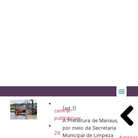
[ad_1]
central
publishnow
A Prefeitura de Manaus,
por meio da Secretaria
26
Municipal de Limpeza
Anterior