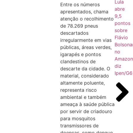
Lula
Entre os números
abre
apresentados, chama
9,5
atenção o recolhimento
pontos
de 78.269 pneus
sobre
descartados
Flávio
irregularmente em vias
Bolsona
públicas, áreas verdes,
no
igarapés e pontos
Amazon
clandestinos de
diz
descarte da cidade. O
Ipen/G6
material, considerado
altamente poluente,
representa risco
ambiental e também
ameaça à saúde pública
por servir de criadouro
para mosquitos
transmissores de
doenças, como dengue,