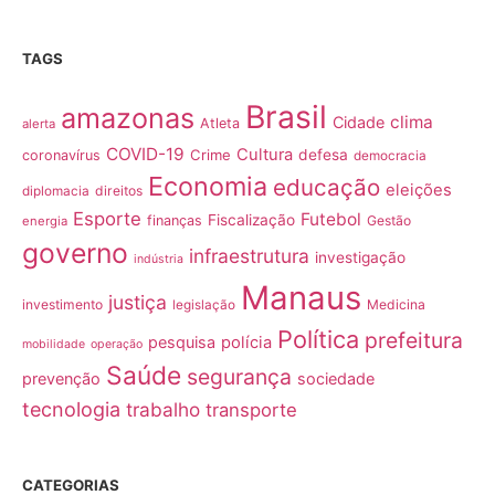
TAGS
Brasil
amazonas
clima
Cidade
Atleta
alerta
COVID-19
Cultura
Crime
defesa
coronavírus
democracia
Economia
educação
eleições
direitos
diplomacia
Esporte
Futebol
Fiscalização
finanças
Gestão
energia
governo
infraestrutura
investigação
indústria
Manaus
justiça
investimento
Medicina
legislação
Política
prefeitura
pesquisa
polícia
mobilidade
operação
Saúde
segurança
prevenção
sociedade
tecnologia
trabalho
transporte
CATEGORIAS