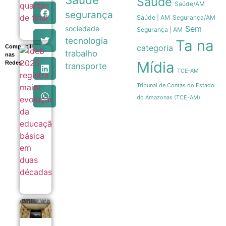
Saúde
Saúde/AM
segurança
Saúde | AM
Segurança/AM
Sem
sociedade
Segurança | AM
tecnologia
Ta na
categoria
Compartilhe
trabalho
Ideb
nas
2025
Mídia
Redes
transporte
registra
TCE-AM
maior
Tribunal de Contas do Estado
evolução
da
do Amazonas (TCE-AM)
educação
básica
em duas
décadas
05/08
Copom
reduz
taxa