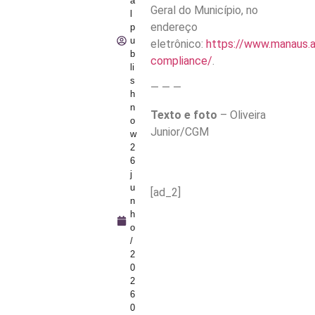
a
Geral do Município, no
l
endereço
p
u
eletrônico:
https://www.manaus.a
b
compliance/
.
li
s
— — —
h
n
Texto e foto
– Oliveira
o
Junior/CGM
w
2
6
j
u
[ad_2]
n
h
o
/
2
0
2
6
0