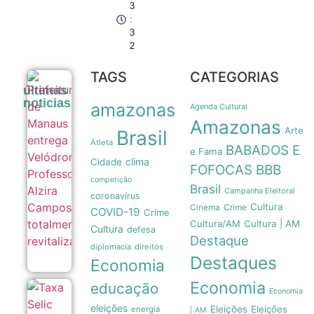
3
:
3
2
TAGS
CATEGORIAS
Prefeitura
últimas
de Manaus
noticias
amazonas
entrega
Agenda Cultural
Velódromo
Amazonas
Professora
Arte
Brasil
Alzira
Atleta
BABADOS E
Campos
e Fama
clima
totalmente
Cidade
FOFOCAS
BBB
revitalizado
competição
05/08
Brasil
Campanha Eleitoral
coronavírus
Cultura
Crime
Cinema
COVID-19
Crime
Cultura/AM
Cultura | AM
Cultura
defesa
Destaque
diplomacia
direitos
Destaques
Economia
Economia
educação
Taxa Selic
Economia
em 14% ao
eleições
Eleições
Eleições
energia
| AM
ano é