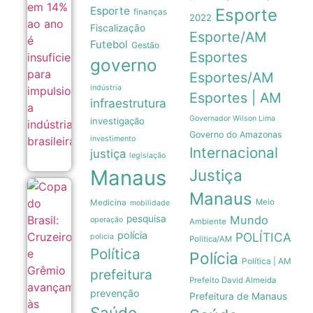
Esporte
Esporte
insuficiente
finanças
2022
para
Fiscalização
impulsionar
Esporte/AM
Futebol
a indústria
Gestão
Esportes
brasileira
governo
05/08
Esportes/AM
indústria
Esportes | AM
infraestrutura
Governador Wilson Lima
investigação
Governo do Amazonas
investimento
Internacional
justiça
legislação
Manaus
Justiça
Copa do
Manaus
Meio
Brasil:
Medicina
mobilidade
Cruzeiro
pesquisa
Mundo
operação
Ambiente
e Grêmio
polícia
POLÍTICA
avançam
policia
Politica/AM
às
Política
Polícia
quartas
Política | AM
de final
prefeitura
05/08
Prefeito David Almeida
prevenção
Prefeitura de Manaus
Saúde