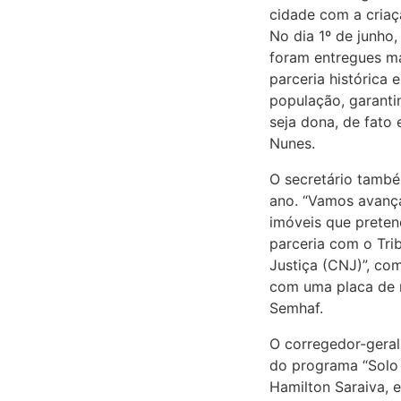
cidade com a criaç
No dia 1º de junho,
foram entregues ma
parceria histórica
população, garant
seja dona, de fato 
Nunes.
O secretário també
ano. “Vamos avança
imóveis que preten
parceria com o Tri
Justiça (CNJ)”, co
com uma placa de r
Semhaf.
O corregedor-gera
do programa “Solo
Hamilton Saraiva, 