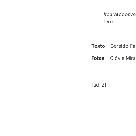
#paratodosver
terra
— — —
Texto
– Geraldo F
Fotos
– Clóvis Mi
[ad_2]