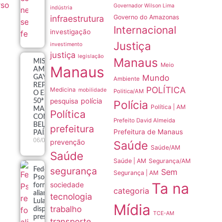
rso
Governador Wilson Lima
indústria
infraestrutura
Governo do Amazonas
Internacional
investigação
Justiça
investimento
justiça
legislação
Manaus
MISS
Meio
Manaus
AMAZONAS
Mundo
GAY
Ambiente
REPRESENTARÁ
POLÍTICA
Medicina
mobilidade
Politica/AM
O ESTADO NA
polícia
pesquisa
50ª EDIÇÃO DO
Polícia
Política | AM
MAIOR
Política
CONCURSO DE
Prefeito David Almeida
BELEZA GAY DO
prefeitura
Prefeitura de Manaus
PAÍS
06/08
prevenção
Saúde
Saúde/AM
Saúde
Saúde | AM
Segurança/AM
segurança
Federação
Sem
Segurança | AM
Psol-rede
Ta na
sociedade
formaliza
categoria
aliança com
tecnologia
Lula para a
Mídia
trabalho
disputa
TCE-AM
presidencial
transporte