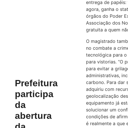
entrega de papéis:
agora, ganha o stat
órgãos do Poder Ex
Associação dos Not
gratuita a quem nã
O magistrado tamb
no combate a crim
tecnológica para o
para vistorias. “O
para evitar a grila
administrativas, in
Prefeitura
carbono. Para dar 
adquiriu com recur
participa
geolocalização dess
da
equipamento já est
solucionar um confl
abertura
condições de afirm
é realmente a que 
da