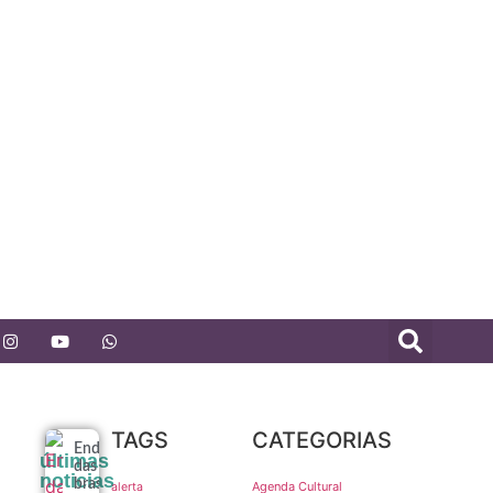
TAGS
CATEGORIAS
Endividamento
últimas
das famílias
noticias
brasileiras
Agenda Cultural
alerta