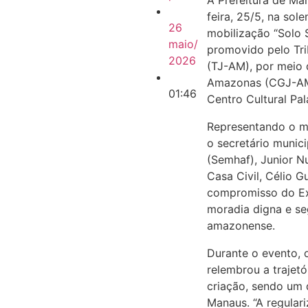
A Prefeitura de Ma
feira, 25/5, na so
26
mobilização “Solo 
maio/
promovido pelo Tr
2026
(TJ-AM), por meio 
Amazonas (CGJ-AM)
01:46
Centro Cultural Pal
Representando o mu
o secretário munic
(Semhaf), Junior Nu
Casa Civil, Célio 
compromisso do Exe
moradia digna e seg
amazonense.
Durante o evento, 
relembrou a trajet
criação, sendo um 
Manaus. “A regular