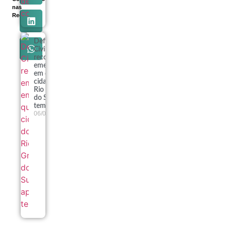
nas
Redes
Defesa
Civil
reconhece
emergência
em quatro
cidades do
Rio Grande
do Sul após
temporais
06/08