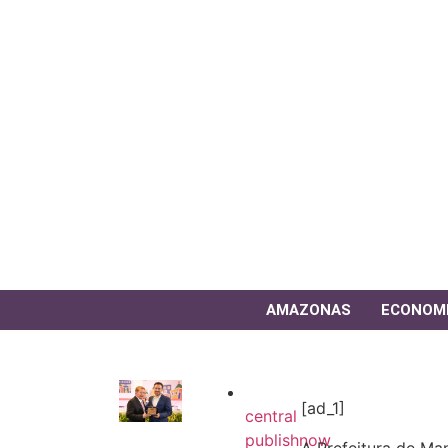
AMAZONAS
ECONOM
[ad_1]
central
publishnow