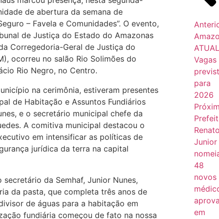
naus marcou presença, nesta segunda-
lenidade de abertura da semana de
Seguro – Favela e Comunidades”. O evento,
Anteri
ibunal de Justiça do Estado do Amazonas
Amazo
da Corregedoria-Geral de Justiça do
ATUAL
, ocorreu no salão Rio Solimões do
Vagas
ácio Rio Negro, no Centro.
previs
para
nicípio na cerimônia, estiveram presentes
2026
ipal de Habitação e Assuntos Fundiários
Próxi
nes, e o secretário municipal chefe da
Prefei
Guedes. A comitiva municipal destacou o
Renat
cutivo em intensificar as políticas de
Junior
urança jurídica da terra na capital
nomei
48
novos
o secretário da Semhaf, Junior Nunes,
médic
ória da pasta, que completa três anos de
aprov
divisor de águas para a habitação em
em
ização fundiária começou de fato na nossa