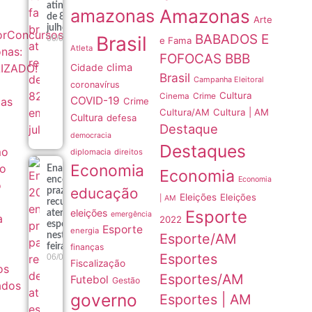
atinge recorde
amazonas
Amazonas
de 82% em
Arte
julho
or
Concursos
BABADOS E
Brasil
06/08
e Fama
Atleta
nas:
FOFOCAS
BBB
IZADO!
clima
Cidade
Brasil
Campanha Eleitoral
coronavírus
Cultura
Crime
Cinema
COVID-19
tas
Crime
Cultura/AM
Cultura | AM
Cultura
defesa
Destaque
democracia
Destaques
mo
diplomacia
direitos
Economia
to
Enade 2026
Economia
Economia
encerra
o
educação
prazo para
Eleições
Eleições
| AM
recursos de
eleições
Esporte
atendimento
emergência
a
2022
especializado
Esporte
energia
Esporte/AM
nesta sexta-
finanças
feira
Esportes
06/08
Fiscalização
os
Esportes/AM
Futebol
Gestão
ados
governo
Esportes | AM