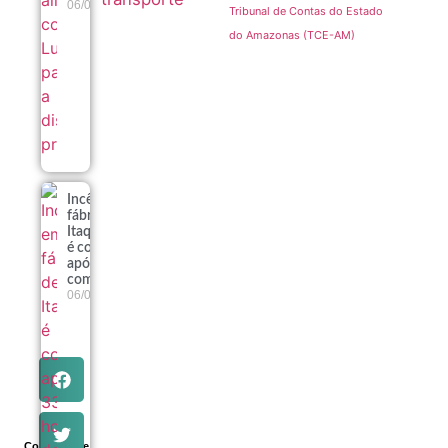
06/08
Tribunal de Contas do Estado
do Amazonas (TCE-AM)
Incêndio em
fábrica de
Itaquaquecetuba
é controlado
após 33 horas de
combate
06/08
Compartilhe