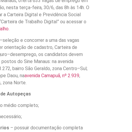
Manaus, oferta 633 vagas de emprego em
ão, nesta terça-feira, 30/6, das 8h às 14h. O
 a Carteira Digital e Previdência Social
“Carteira de Trabalho Digital” ou acessar o
balho
.
ré–seleção e concorrer a uma das vagas
er orientação de cadastro, Carteira de
seguro–desemprego, os candidatos devem
postos do Sine Manaus: na avenida
1.272, bairro São Geraldo, zona Centro–Sul;
ppe Daou, na
avenida Camapuã, nº 2.939
,
, zona Norte.
 de Autopeças
no médio completo;
necessário;
órios
– possuir documentação completa