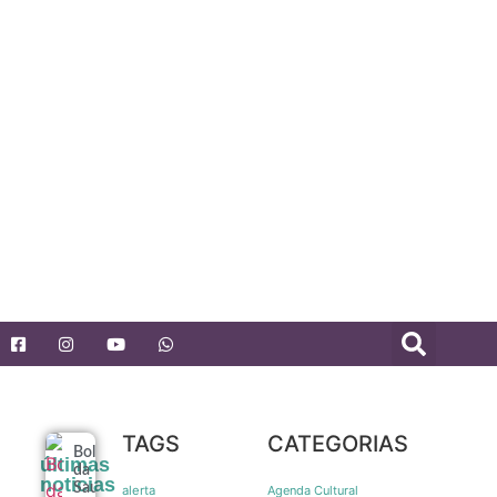
TAGS
CATEGORIAS
Bolerão
últimas
da
noticias
Saudade
alerta
Agenda Cultural