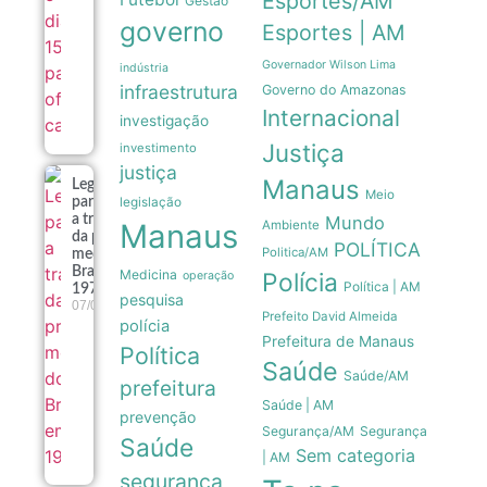
Esportes/AM
Gestão
governo
Esportes | AM
Governador Wilson Lima
indústria
infraestrutura
Governo do Amazonas
Internacional
investigação
Justiça
investimento
justiça
Manaus
Legado
Meio
paralímpico:
legislação
a trajetória
Mundo
Manaus
Ambiente
da primeira
POLÍTICA
Politica/AM
medalha do
Brasil em
Medicina
Polícia
operação
Política | AM
1976
pesquisa
07/08
Prefeito David Almeida
polícia
Prefeitura de Manaus
Política
Saúde
Saúde/AM
prefeitura
Saúde | AM
prevenção
Segurança/AM
Segurança
Saúde
Sem categoria
| AM
segurança