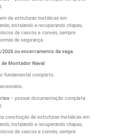
;
em de estruturas metálicas em
ndo, instalando e recuperando chapas,
blocos de cascos e convés, sempre
normas de segurança.
06/2026 ou encerramento da vaga
e de Montador Naval
no fundamental completo;
necessário;
órios
– possuir documentação completa
;
r na construção de estruturas metálicas em
ndo, instalando e recuperando chapas,
blocos de cascos e convés, sempre