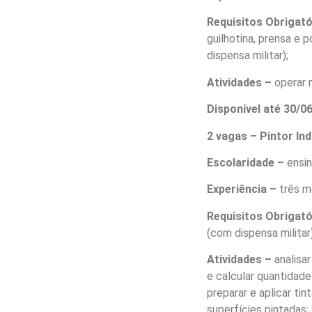
Requisitos Obrigat
guilhotina, prensa e
dispensa militar);
Atividades –
operar 
Disponível até 30/
2 vagas – Pintor Ind
Escolaridade –
ensi
Experiência –
três m
Requisitos Obrigat
(com dispensa militar)
Atividades –
analisa
e calcular quantidade 
preparar e aplicar ti
superfícies pintadas;