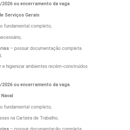
06/2026 ou encerramento da vaga
de Serviços Gerais
no fundamental completo;
necessário;
órios
– possuir documentação completa
;
r e higienizar ambientes recém-construídos
06/2026 ou encerramento da vaga
 Naval
no fundamental completo;
eses na Carteira de Trabalho;
órios
– possuir documentação completa