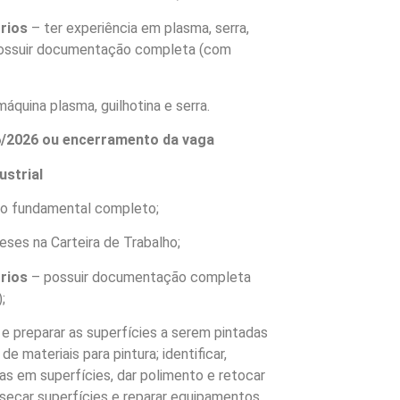
órios
– ter experiência em plasma, serra,
 possuir documentação completa (com
máquina plasma, guilhotina e serra.
06/2026 ou encerramento da vaga
ustrial
no fundamental completo;
eses na Carteira de Trabalho;
órios
– possuir documentação completa
;
r e preparar as superfícies a serem pintadas
de materiais para pintura; identificar,
ntas em superfícies, dar polimento e retocar
 secar superfícies e reparar equipamentos