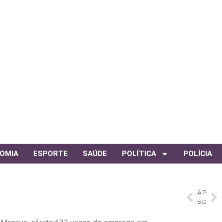
OMIA
ESPORTE
SAÚDE
POLÍTICA
POLÍCIA
ANTERIOR
PRÓXIMO
Sindicato diz que governador do Amazonas prometeu e não cumpriu reajuste salarial de trabalhadores de educação
Governo cria Desenrola para adimplentes; bancos esperam pouca adesão – Valor Econômico