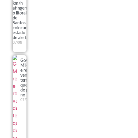
km/h
atingem
o litoral
de
Santos e
colocam
estado
de alerta
07/08
Governo
Milei recua
e retira
venda de
terras
queimadas
de projeto
no Senado
07/08