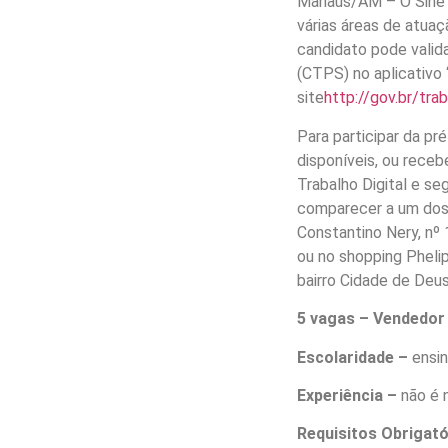
Manaus/AM – O Sine 
várias áreas de atuaç
candidato pode validar
(CTPS) no aplicativo 
site
http://gov.br/tra
Para participar da p
disponíveis, ou receb
Trabalho Digital e 
comparecer a um dos 
Constantino Nery, nº 
ou no shopping Pheli
bairro Cidade de Deus
5 vagas – Vendedor
Escolaridade –
ensi
Experiência –
não é 
Requisitos Obrigat