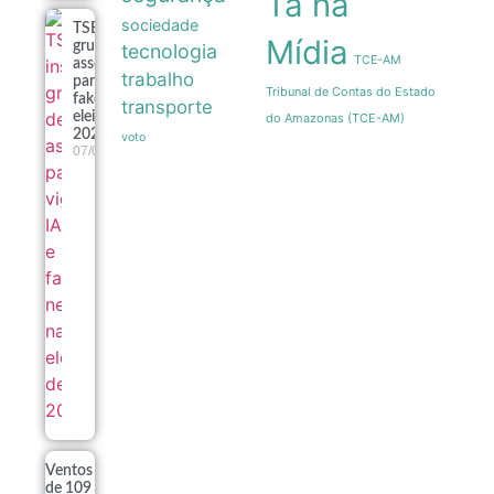
Ta na
sociedade
TSE institui
Mídia
grupo de
tecnologia
TCE-AM
assessoramento
trabalho
para vigiar IA e
Tribunal de Contas do Estado
fake news nas
transporte
eleições de
do Amazonas (TCE-AM)
2026
voto
07/08
Ventos
de 109