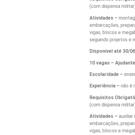
(com dispensa militar)
Atividades –
montag
embarcações, prepara
vigas, blocos e mega
seguindo projetos e 
Disponível até 30/
10 vagas – Ajudant
Escolaridade –
ensi
Experiência –
não é 
Requisitos Obrigat
(com dispensa militar)
Atividades –
auxilia
embarcações, prepara
vigas, blocos e mega