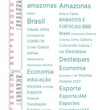
celebra
amazonas
Amazonas
Dia dos
Pais com
Atleta
Arte e Fama
música e
integração
Brasil
BABADOS E
em
Manaus
FOFOCAS
BBB
clima
Cidade
08/08
Brasil
Campanha Eleitoral
coronavírus
Cultura
Crime
Cinema
COVID-19
Cultura/AM
Cultura |
Cultura
Crime
Destaque
AM
defesa
Destaques
democracia
diplomacia
direitos
Economia
Economia
Eleições
Economia | AM
Eleições
educação
2026:
Eleições 2022
partidos têm
eleições
Esporte
energia
até o dia 15
Esporte
para
Esporte/AM
oficializar
finanças
candidaturas
Esportes
Fiscalização
08/08
Futebol