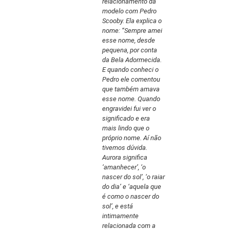
relacionamento da
modelo com Pedro
Scooby. Ela explica o
nome: “Sempre amei
esse nome, desde
pequena, por conta
da Bela Adormecida.
E quando conheci o
Pedro ele comentou
que também amava
esse nome. Quando
engravidei fui ver o
significado e era
mais lindo que o
próprio nome. Aí não
tivemos dúvida.
Aurora significa
‘amanhecer’, ‘o
nascer do sol’, ‘o raiar
do dia’ e ‘aquela que
é como o nascer do
sol’, e está
intimamente
relacionada com a