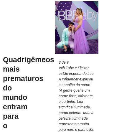
Quadrigêmeos
3 de 9
mais
Viih Tube e Eliezer
estão esperando Lua.
prematuros
A influencer explicou
a escolha do nome:
do
“A gente queria um
mundo
nome forte, diferente
e curtinho. Lua
entram
significa iluminada,
corpo celeste. Mas a
para
palavra iluminada
o
representou muito
para mim e para o Eli.