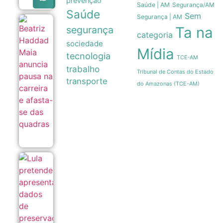
prevenção
Saúde | AM
Segurança/AM
Saúde
Sem
Segurança | AM
Beatriz
segurança
Ta na
Haddad
categoria
Maia
sociedade
anuncia
Mídia
tecnologia
pausa
TCE-AM
na
trabalho
carreira
Tribunal de Contas do Estado
e
transporte
do Amazonas (TCE-AM)
afasta-
se das
quadras
08/08
Lula
pretende
apresentar
dados de
preservação
da
Amazônia
ao governo