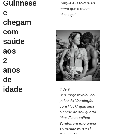
Guinness
Porque é isso que eu
quero que a minha
e
filha seja”
chegam
com
saúde
aos
2
anos
de
idade
4 de 9
Seu Jorge revelou no
palco do “Domingão
com Huck” qual será
o nome de seu quarto
filho. Ele escolheu
Samba, em referência
ao gênero musical.