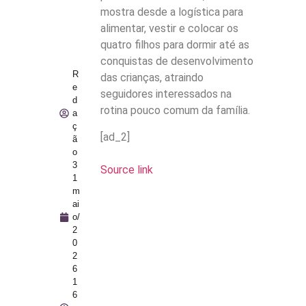
mostra desde a logística para
alimentar, vestir e colocar os
quatro filhos para dormir até as
conquistas de desenvolvimento
R
das crianças, atraindo
e
seguidores interessados na
d
rotina pouco comum da família.
a
ç
[ad_2]
ã
o
3
Source link
1
m
ai
o/
2
0
2
6
1
6