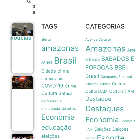
:
3
8
TAGS
CATEGORIAS
Atendimento
últimas
especializado
noticias
à mulher
alerta
Agenda Cultural
registra 782
amazonas
Amazonas
mil
Arte
ocorrências
Brasil
BABADOS E
em 2025
e Fama
Atleta
09/08
FOFOCAS
BBB
clima
Cidade
Brasil
Campanha Eleitoral
coronavírus
Educação
Cultura
Crime
Cinema
COVID-19
Crime
paterna
Cultura/AM
Cultura | AM
como pilar
Cultura
defesa
fundamental
Destaque
democracia
no combate
Destaques
à misoginia
direitos
diplomacia
desde a
Economia
infância
Economia
09/08
Economia
educação
Eleições
Eleições
| AM
eleições
Esporte