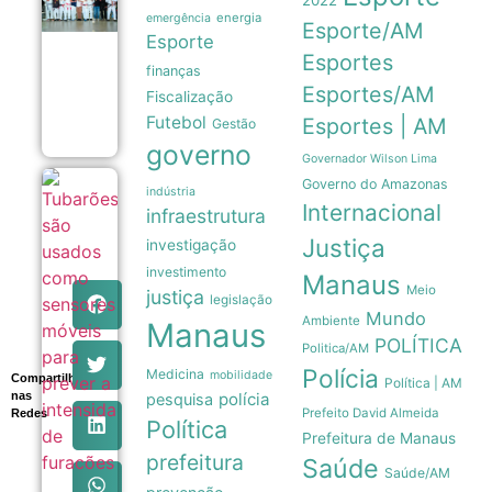
2022
Prefeitura
energia
de Manaus
emergência
Esporte/AM
amplia apoio
Esporte
a atletas de
Esportes
finanças
jiu-jítsu para
150
Esportes/AM
Fiscalização
beneficiados
Futebol
Esportes | AM
09/08
Gestão
governo
Governador Wilson Lima
Governo do Amazonas
Tubarões
indústria
são usados
Internacional
infraestrutura
como
sensores
Justiça
investigação
móveis
investimento
para prever
Manaus
Meio
a
justiça
legislação
intensidade
Mundo
Ambiente
Manaus
de
POLÍTICA
furacões
Politica/AM
08/08
Polícia
Medicina
mobilidade
Compartilhe
Política | AM
nas
polícia
pesquisa
Prefeito David Almeida
Redes
Política
Prefeitura de Manaus
prefeitura
Saúde
Saúde/AM