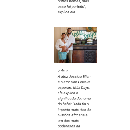
outros nomes, mas
esse foi perfeito”,
explica ela
7 de 9
A atriz Jéssica Ellen
e o ator Dan Ferreira
esperam Máli Dayo.
Ela explica o
significado do nome
do bebê: “Máli foi o
império mais rico da
História africana e
um dos mais
poderosos da