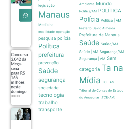
pretende
Mundo
Ambiente
legislação
apresentar
POLÍTICA
dados de
Politica/AM
Manaus
preservação
Polícia
da
Política | AM
Amazônia
Medicina
Prefeito David Almeida
ao governo
mobilidade
operação
Trump
Prefeitura de Manaus
pesquisa
polícia
08/08
Saúde
Saúde/AM
Política
Saúde | AM
Segurança/AM
prefeitura
Concurso
Sem
Segurança | AM
3.042 da
prevenção
Mega-
Ta na
categoria
sena
Saúde
paga R$
Mídia
165
segurança
TCE-AM
milhões
neste
sociedade
Tribunal de Contas do Estado
domingo
tecnologia
08/08
do Amazonas (TCE-AM)
trabalho
transporte
Exposição
fotográfica
no Rio
revela a