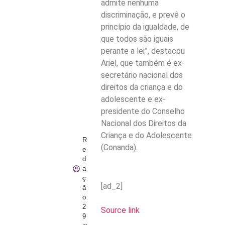
admite nenhuma
discriminação, e prevê o
princípio da igualdade, de
que todos são iguais
perante a lei”, destacou
Ariel, que também é ex-
secretário nacional dos
direitos da criança e do
adolescente e ex-
presidente do Conselho
Nacional dos Direitos da
Criança e do Adolescente
R
(Conanda).
e
d
a
ç
[ad_2]
ã
o
2
Source link
9