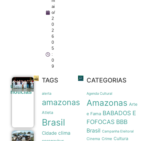
m
ai
o/
2
0
2
6
0
5
:
0
9
TAGS
CATEGORIAS
Prefeitura
últimas
de Manaus
noticias
amplia apoio
alerta
Agenda Cultural
a atletas de
amazonas
Amazonas
jiu-jítsu para
Arte
150
BABADOS E
Atleta
beneficiados
e Fama
09/08
Brasil
FOFOCAS
BBB
Brasil
Campanha Eleitoral
clima
Cidade
Tubarões
Cultura
Crime
Cinema
coronavírus