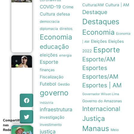
são usados
Cultura/AM
Cultura | AM
como
COVID-19
Crime
sensores
Destaque
Cultura
defesa
móveis
Destaques
para prever
democracia
a
direitos
diplomacia
intensidade
Economia
de
Economia
Economia
furacões
Eleições
Eleições
| AM
08/08
educação
Esporte
2022
eleições
energia
Esporte/AM
Beatriz
Esporte
Haddad
Esportes
finanças
Maia
anuncia
Esportes/AM
Fiscalização
pausa
Futebol
Esportes | AM
Gestão
na
carreira
governo
e
Governador Wilson Lima
afasta-
Governo do Amazonas
indústria
se das
Internacional
infraestrutura
quadras
08/08
Justiça
investigação
Compartilhe
investimento
nas
Manaus
Meio
Redes
justiça
Lula