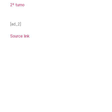
2º turno
[ad_2]
Source link