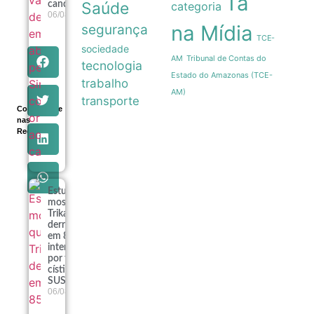
Ta
Saúde
categoria
candidatos
06/08
na Mídia
segurança
TCE-
sociedade
Tribunal de Contas do
AM
tecnologia
Estado do Amazonas (TCE-
trabalho
AM)
transporte
Compartilhe
nas
Redes
Estudo
mostra que
Trikafta
derrubou
em 85% as
internações
por fibrose
cística no
SUS
06/08