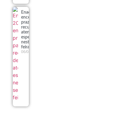
Enade 2026
encerra
prazo para
recursos de
atendimento
especializado
nesta sexta-
feira
06/08