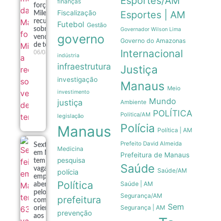
Esportes/AM
finanças
forçam
Fiscalização
Esportes | AM
Milei a
recuar
Futebol
Gestão
sobre
Governador Wilson Lima
governo
venda
Governo do Amazonas
de terras
Internacional
06/08
indústria
infraestrutura
Justiça
investigação
Manaus
Meio
investimento
Mundo
justiça
Ambiente
POLÍTICA
Politica/AM
legislação
Polícia
Manaus
Política | AM
Prefeito David Almeida
Sexta-feira
Medicina
em Manaus
Prefeitura de Manaus
pesquisa
tem 639
Saúde
vagas de
Saúde/AM
polícia
emprego
Política
Saúde | AM
abertas
pelo Sine
Segurança/AM
prefeitura
com
Sem
Segurança | AM
orientações
prevenção
aos