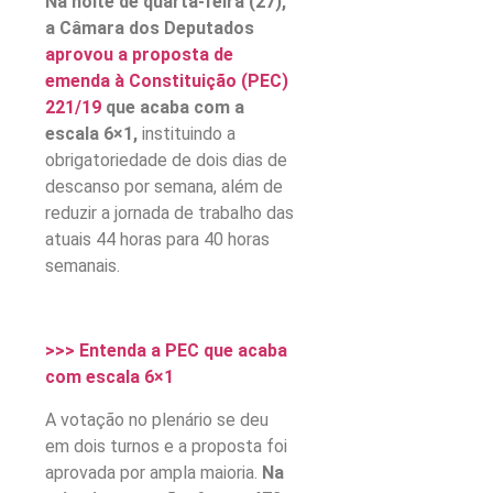
Na noite de quarta-feira (27),
a Câmara dos Deputados
aprovou a proposta de
emenda à Constituição (PEC)
221/19
que acaba com a
escala 6×1,
instituindo a
obrigatoriedade de dois dias de
descanso por semana, além de
reduzir a jornada de trabalho das
atuais 44 horas para 40 horas
semanais.
>>> Entenda a PEC que acaba
com escala 6×1
A votação no plenário se deu
em dois turnos e a proposta foi
aprovada por ampla maioria.
Na