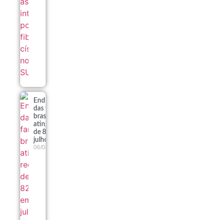
Endividamento
das famílias
brasileiras
atinge recorde
de 82% em
julho
06/08