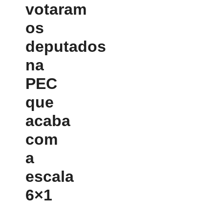
votaram
os
deputados
na
PEC
que
acaba
com
a
escala
6×1