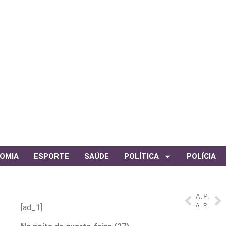
OMIA
ESPORTE
SAÚDE
POLÍTICA
POLÍCIA
ANTERIOR
PRÓXIMO
Amazonas reduz desmatamento em 14,6% em 2025, aponta relatório do MapBiomas
Pentacampeão com a seleção, Felipão é homenageado na Granja Comary
[ad_1]