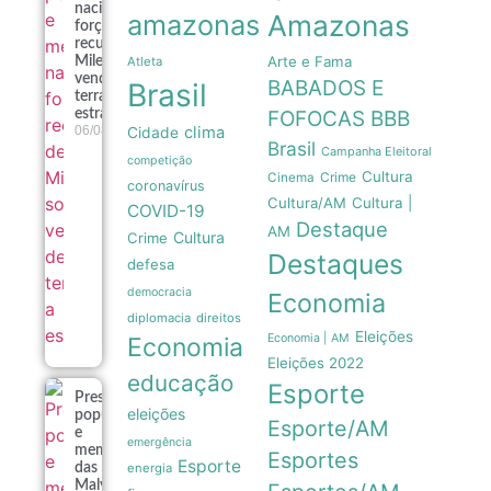
nacional
amazonas
Amazonas
forçam
recuo de
Arte e Fama
Milei sobre
Atleta
venda de
BABADOS E
Brasil
terras a
estrangeiros
FOFOCAS
BBB
06/08
clima
Cidade
Brasil
Campanha Eleitoral
competição
Cultura
Crime
Cinema
coronavírus
Cultura/AM
Cultura |
COVID-19
Destaque
AM
Cultura
Crime
Destaques
defesa
democracia
Economia
diplomacia
direitos
Eleições
Economia | AM
Economia
Eleições 2022
educação
Esporte
Pressão
eleições
popular
Esporte/AM
e
emergência
memória
Esportes
Esporte
energia
das
Malvinas