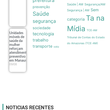
prefeitura
milhares de
Saúde | AM
Segurança/AM
prevenção
desalojados
Sem
Segurança | AM
em 117
Saúde
municípios
Ta na
categoria
09/08
segurança
Mídia
sociedade
TCE-AM
tecnologia
Unidades
móveis de
Tribunal de Contas do Estado
trabalho
saúde da
do Amazonas (TCE-AM)
mulher
transporte
voto
reforçam
atendimento
preventivo
em Manaus
09/08
NOTICIAS RECENTES