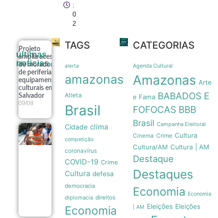
:
0
2
TAGS
CATEGORIAS
Projeto
últimas
amplia acesso
noticias
de moradores
Agenda Cultural
alerta
de periferia a
amazonas
Amazonas
equipamentos
Arte
culturais em
BABADOS E
Atleta
Salvador
e Fama
09/08
Brasil
FOFOCAS
BBB
Brasil
Campanha Eleitoral
clima
Cidade
Renato
Cultura
Crime
Cinema
Junior
competição
Cultura/AM
Cultura | AM
celebra Dia
coronavírus
dos Pais em
Destaque
COVID-19
Crime
Manaus
Destaques
com foco
Cultura
defesa
no
democracia
acolhimento
Economia
familiar
Economia
direitos
diplomacia
09/08
Eleições
Eleições
Economia
| AM