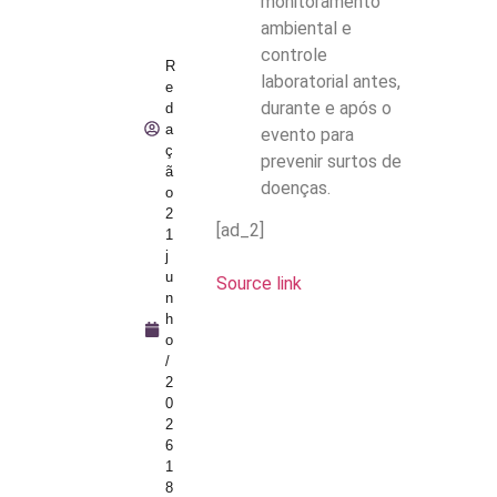
monitoramento
ambiental e
controle
R
laboratorial antes,
e
durante e após o
d
a
evento para
ç
prevenir surtos de
ã
doenças.
o
2
[ad_2]
1
j
u
Source link
n
h
o
/
2
0
2
6
1
8