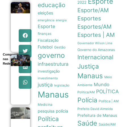
Esporte
2022
educação
Flávia
Esporte/AM
Saraiva
eleições
domina
Esportes
emergência
energia
Campeonato
Brasileiro
Esportes/AM
Esporte
com ouros
finanças
Esportes | AM
na trave e no
solo
Fiscalização
09/08
Governador Wilson Lima
Futebol
Gestão
Governo do Amazonas
governo
Compartilhe
Internacional
nas
Nunes
infraestrutura
Redes
Marques
Justiça
destaca
investigação
transparência
Manaus
Meio
das urnas
investimento
eletrônicas
justiça
Mundo
Ambiente
legislação
em evento do
POLÍTICA
TSE
Manaus
Politica/AM
09/08
Polícia
Política | AM
Medicina
Prefeito David Almeida
pesquisa
polícia
Tempestades
Prefeitura de Manaus
no Rio
Política
Saúde
Grande do
Saúde/AM
Sul deixam