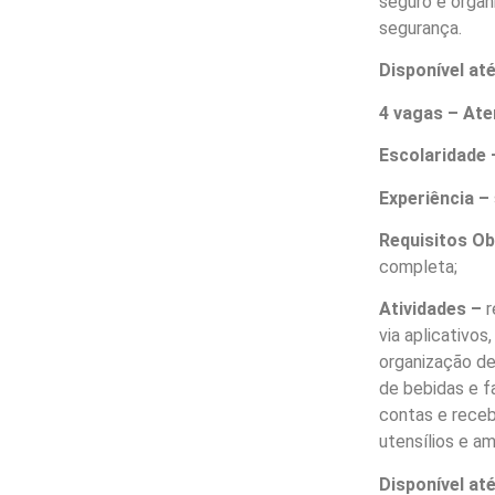
seguro e organ
segurança.
Disponível at
4 vagas – At
Escolaridade 
Experiência –
Requisitos O
completa;
Atividades –
r
via aplicativo
organização de
de bebidas e f
contas e receb
utensílios e a
Disponível at