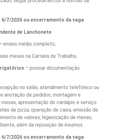
izado; seguir procedimentos e normas de
é 6/7/2026 ou encerramento da vaga
endente de Lanchonete
–
ensino médio completo;
seis meses na Carteira de Trabalho;
brigatórios
– possuir documentação
ecepção no salão, atendimento telefônico ou
s, e anotação de pedidos; montagem e
 mesas, apresentação do cardápio e serviço
atias de pizza; operação de caixa, emissão de
imento de valores; higienização de mesas,
mbiente, além da reposição de insumos.
é 6/7/2026 ou encerramento da vaga