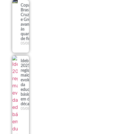
Copa do
Brasil:
Cruzeiro
e Grêmio
avançam
às
quartas
de final
05/08
Ideb
2025
registra
maior
evolução
da
educação
básica
em duas
décadas
05/08