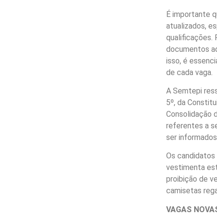
É importante 
atualizados, e
qualificações.
documentos adi
isso, é essenci
de cada vaga.
A Semtepi ress
5º, da Constitu
Consolidação da
referentes a se
ser informados
Os candidatos 
vestimenta est
proibição de v
camisetas rega
VAGAS NOVAS