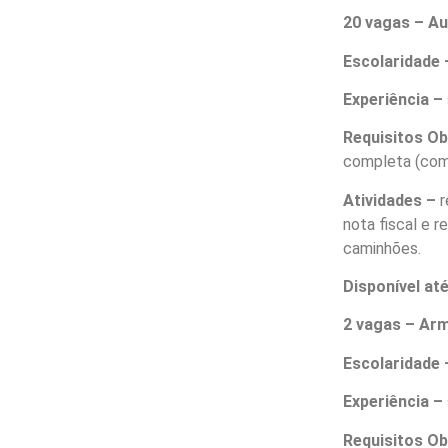
20 vagas – Au
Escolaridade 
Experiência –
Requisitos O
completa (com 
Atividades –
r
nota fiscal e 
caminhões.
Disponível at
2 vagas – Ar
Escolaridade 
Experiência –
Requisitos O