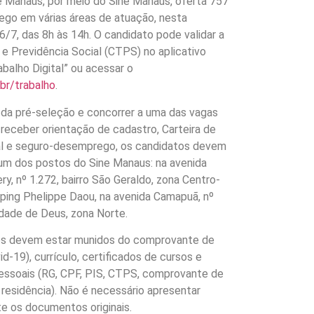
e Manaus, por meio do Sine Manaus, oferta 757
go em várias áreas de atuação, nesta
6/7, das 8h às 14h. O candidato pode validar a
l e Previdência Social (CTPS) no aplicativo
abalho Digital” ou acessar o
.br/trabalho
.
r da pré-seleção e concorrer a uma das vagas
 receber orientação de cadastro, Carteira de
tal e seguro-desemprego, os candidatos devem
um dos postos do Sine Manaus: na avenida
y, nº 1.272, bairro São Geraldo, zona Centro-
pping Phelippe Daou, na avenida Camapuã, nº
idade de Deus, zona Norte.
os devem estar munidos do comprovante de
d-19), currículo, certificados de cursos e
ssoais (RG, CPF, PIS, CTPS, comprovante de
 residência). Não é necessário apresentar
e os documentos originais.