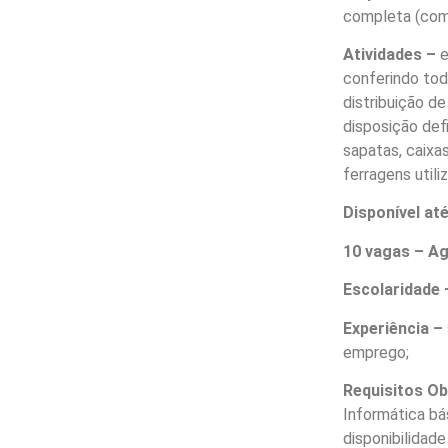
completa (com 
Atividades –
e
conferindo todo
distribuição d
disposição def
sapatas, caixas
ferragens utili
Disponível at
10 vagas – Ag
Escolaridade 
Experiência –
emprego;
Requisitos O
Informática bá
disponibilidad