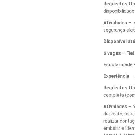
Requisitos O
disponibilidad
Atividades –
o
segurança elet
Disponível at
6 vagas – Fie
Escolaridade 
Experiência –
Requisitos O
completa (com 
Atividades –
r
depósito; sepa
realizar contag
embalar e iden