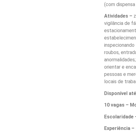
(com dispensa m
Atividades –
z
vigilância de f
estacionamento
estabelecimen
inspecionando 
roubos, entrad
anormalidades; 
orientar e enc
pessoas e mer
locais de traba
Disponível at
10 vagas – Mo
Escolaridade 
Experiência –