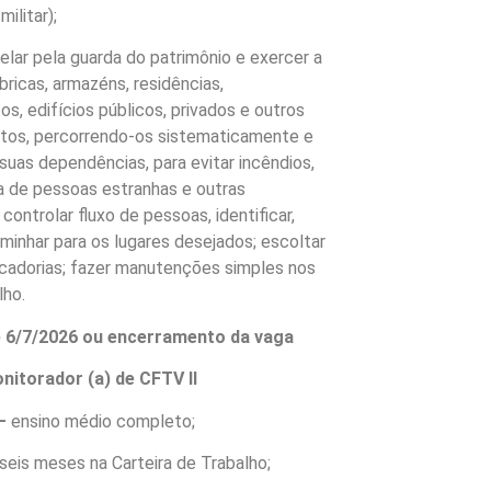
ilitar);
elar pela guarda do patrimônio e exercer a
ábricas, armazéns, residências,
s, edifícios públicos, privados e outros
tos, percorrendo-os sistematicamente e
suas dependências, para evitar incêndios,
a de pessoas estranhas e outras
controlar fluxo de pessoas, identificar,
aminhar para os lugares desejados; escoltar
cadorias; fazer manutenções simples nos
lho.
é 6/7/2026 ou encerramento da vaga
nitorador (a) de CFTV II
–
ensino médio completo;
seis meses na Carteira de Trabalho;