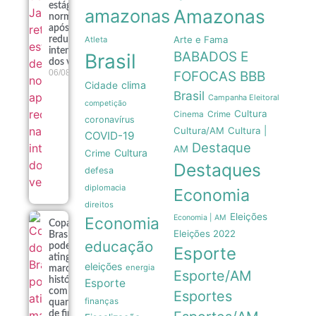
estágio de
amazonas
Amazonas
normalidade
após
Arte e Fama
redução na
Atleta
intensidade
BABADOS E
Brasil
dos ventos
06/08
FOFOCAS
BBB
clima
Cidade
Brasil
Campanha Eleitoral
competição
Cultura
Crime
Cinema
coronavírus
Cultura/AM
Cultura |
COVID-19
Destaque
AM
Cultura
Crime
Destaques
defesa
diplomacia
Economia
direitos
Eleições
Economia | AM
Economia
Copa do
Eleições 2022
Brasil
educação
pode
Esporte
atingir
eleições
energia
marca
Esporte/AM
histórica
Esporte
com
Esportes
finanças
quartas
de final