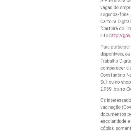
A Prefeitura d
vagas de empre
segunda-feira, 
Carteira Digita
“Carteira de Tr
site
http://gov
Para participa
disponíveis, ou
Trabalho Digi
comparecer a 
Constantino Ner
Sul; ou no sho
2.939, bairro C
Os interessad
vacinação (Covi
documentos pe
escolaridade e
cópias, soment