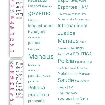
Esportes/AM
Fiscalização
composta
Futebol
Esportes | AM
Gestão
apenas
por
governo
Governador Wilson Lima
campeões
06/08
Governo do Amazonas
indústria
Internacional
infraestrutura
investigação
Justiça
investimento
Manaus
justiça
Meio
Mundo
Ambiente
legislação
POLÍTICA
Manaus
Politica/AM
Polícia
Política | AM
Prefeitura
Medicina
de Manaus
Prefeito David Almeida
operação
entrega
Prefeitura de Manaus
Velódromo
pesquisa
policia
Saúde
Professora
polícia
Saúde/AM
Alzira
Política
Campos
Saúde | AM
totalmente
Segurança/AM
prefeitura
revitalizado
Sem
05/08
Segurança | AM
prevenção