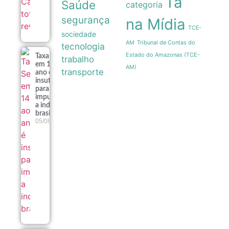
Ta
Saúde
categoria
segurança
na Mídia
TCE-
sociedade
Tribunal de Contas do
AM
tecnologia
Estado do Amazonas (TCE-
Taxa Selic
trabalho
em 14% ao
AM)
transporte
ano é
insuficiente
para
impulsionar
a indústria
brasileira
05/08