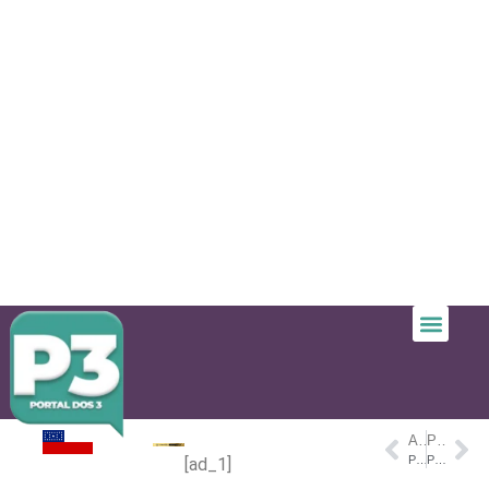
ANTERIOR
PRÓXIMO
Prefeito Renato Junior anuncia em rede nacional nova remessa de ajuda à Venezuela e convoca estados e municípios a se unirem em ação humanitária
Prefeito Renato Junior anuncia instalação de polo digital no Centro Histórico de Manaus e restauro do Casarão de São Vicente
[ad_1]