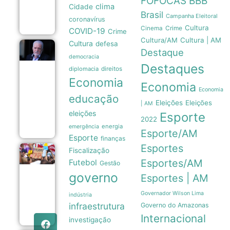
FOFOCAS
BBB
em
clima
Cidade
agosto
Brasil
Campanha Eleitoral
07/08
coronavírus
Cultura
Crime
Cinema
COVID-19
Crime
Cultura/AM
Cultura | AM
Cultura
defesa
Defesa de
Destaque
Jaques
democracia
Destaques
Wagner
diplomacia
direitos
adia
Economia
depoimento
Economia
à Polícia
Economia
educação
Federal por
Eleições
Eleições
| AM
falhas
eleições
Esporte
técnicas
2022
07/08
energia
emergência
Esporte/AM
Esporte
finanças
Esportes
Fiscalização
Sobrecarga
doméstica e
Esportes/AM
Futebol
Gestão
dependência
governo
Esportes | AM
mantêm
mulheres em
ciclos de
Governador Wilson Lima
indústria
violência
infraestrutura
Governo do Amazonas
07/08
Internacional
investigação