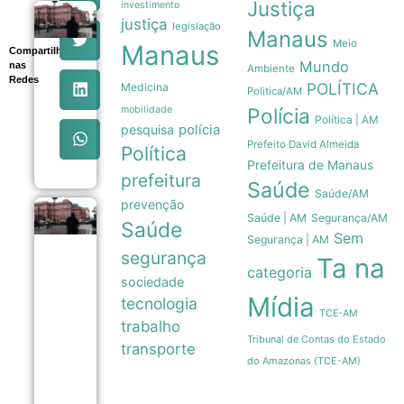
Justiça
investimento
Pressão
justiça
legislação
popular e
Manaus
Meio
memória
Manaus
Compartilhe
nacional
Mundo
nas
Ambiente
forçam
Redes
POLÍTICA
Medicina
recuo de
Politica/AM
Milei sobre
mobilidade
Polícia
venda de
Política | AM
pesquisa
polícia
terras a
Prefeito David Almeida
estrangeiros
Política
06/08
Prefeitura de Manaus
prefeitura
Saúde
Saúde/AM
prevenção
Pressão
Saúde | AM
Segurança/AM
Saúde
popular
Sem
Segurança | AM
e
segurança
memória
Ta na
categoria
das
sociedade
Malvinas
Mídia
forçam
tecnologia
TCE-AM
Milei a
trabalho
recuar
Tribunal de Contas do Estado
sobre
transporte
venda
do Amazonas (TCE-AM)
de terras
06/08