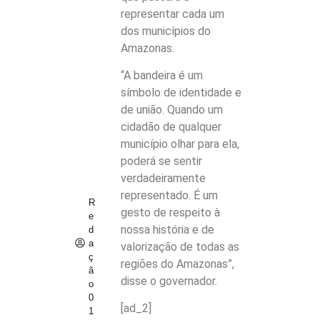
representar cada um
dos municípios do
Amazonas.
“A bandeira é um
símbolo de identidade e
de união. Quando um
cidadão de qualquer
município olhar para ela,
poderá se sentir
verdadeiramente
representado. É um
R
gesto de respeito à
e
nossa história e de
d
a
valorização de todas as
ç
regiões do Amazonas”,
ã
disse o governador.
o
0
[ad_2]
1