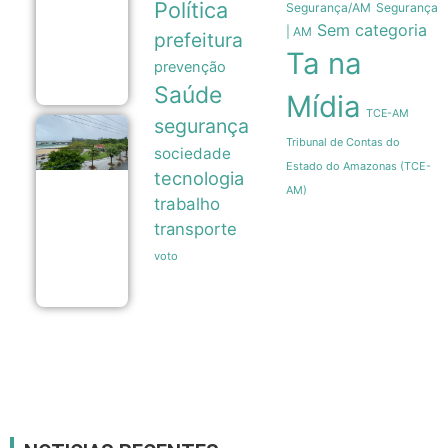
Política
Segurança/AM
Segurança
7,4
devastar
Sem categoria
| AM
prefeitura
cidades na
Ta na
Colômbia
prevenção
10/08
Saúde
Mídia
TCE-AM
segurança
Tufão
Tribunal de Contas do
Dolphin
sociedade
causa
Estado do Amazonas (TCE-
tecnologia
inundações
AM)
severas e
trabalho
paralisa
transporte
voos no
leste da
voto
China
10/08