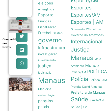
Esporte/AM
de apólices de
eleições
seguro
Esportes
10/08
emergência
Esportes/AM
Esporte
Esportes | AM
finanças
Metrô de
Fiscalização
São
Governador Wilson Lima
Paulo
Futebol
Gestão
Governo do Amazonas
oferece
governo
Compartilhe
vacinas
Internacional
nas
contra
infraestrutura
Redes
sarampo,
Justiça
caxumba
investigação
e rubéola
Manaus
Meio
até 28 de
investimento
agosto
Mundo
justiça
Ambiente
10/08
POLÍTICA
Politica/AM
legislação
Polícia
Manaus
Política | AM
Sobe para
20 o
Prefeito David Almeida
Medicina
número
Prefeitura de Manaus
de mortos
meteorologia
Saúde
após
Saúde/AM
pesquisa
terremoto
de
polícia
Saúde | AM
magnitude