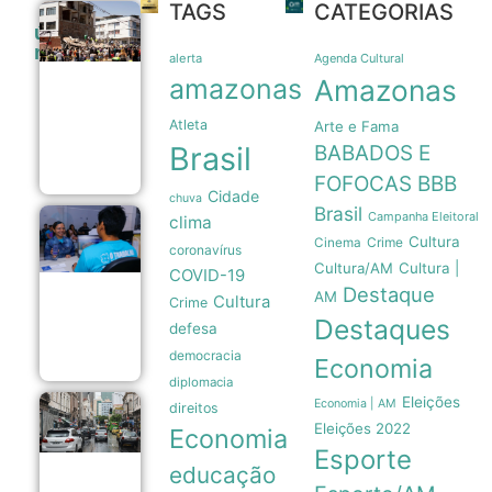
TAGS
CATEGORIAS
Lula
últimas
manifesta
noticias
solidariedade
alerta
Agenda Cultural
à Colômbia
amazonas
Amazonas
após
terremoto de
Atleta
Arte e Fama
magnitude
7,4
Brasil
BABADOS E
10/08
FOFOCAS
BBB
Cidade
chuva
Brasil
Campanha Eleitoral
clima
Sine Manaus
Cultura
Crime
disponibiliza
Cinema
coronavírus
508
Cultura/AM
Cultura |
COVID-19
oportunidades
Destaque
de trabalho
AM
Cultura
Crime
nesta terça-
Destaques
defesa
feira
10/08
democracia
Economia
diplomacia
Eleições
Economia | AM
direitos
Adesivos
Eleições 2022
eleitorais em
Economia
veículos
Esporte
podem causar
educação
cancelamento