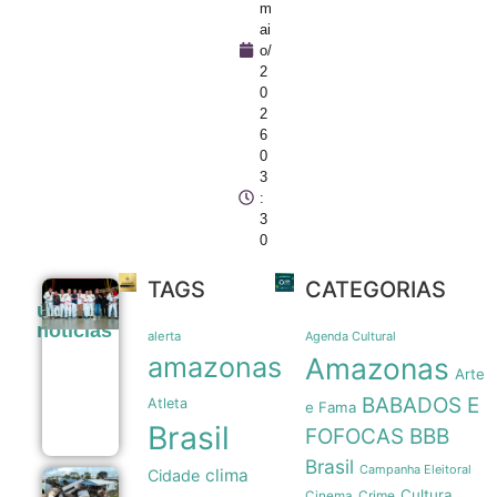
m
ai
o/
2
0
2
6
0
3
:
3
0
TAGS
CATEGORIAS
Prefeitura
últimas
de Manaus
noticias
amplia apoio
alerta
Agenda Cultural
a atletas de
amazonas
Amazonas
jiu-jítsu para
Arte
150
BABADOS E
Atleta
beneficiados
e Fama
09/08
Brasil
FOFOCAS
BBB
Brasil
Campanha Eleitoral
clima
Cidade
Tubarões
Cultura
Crime
Cinema