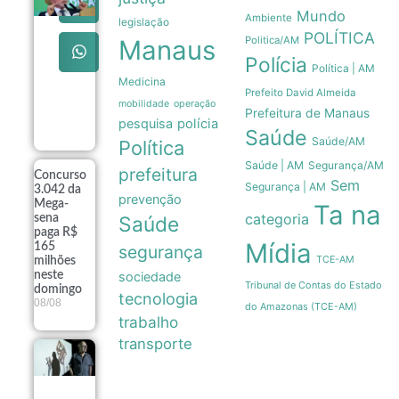
pretende
Mundo
Ambiente
legislação
apresentar
POLÍTICA
dados de
Politica/AM
Manaus
preservação
Polícia
da
Política | AM
Amazônia
Medicina
Prefeito David Almeida
ao governo
mobilidade
operação
Trump
Prefeitura de Manaus
pesquisa
polícia
08/08
Saúde
Saúde/AM
Política
Saúde | AM
Segurança/AM
prefeitura
Concurso
Sem
Segurança | AM
3.042 da
prevenção
Mega-
Ta na
categoria
sena
Saúde
paga R$
Mídia
165
segurança
TCE-AM
milhões
neste
sociedade
Tribunal de Contas do Estado
domingo
tecnologia
08/08
do Amazonas (TCE-AM)
trabalho
transporte
Exposição
fotográfica
no Rio
revela a