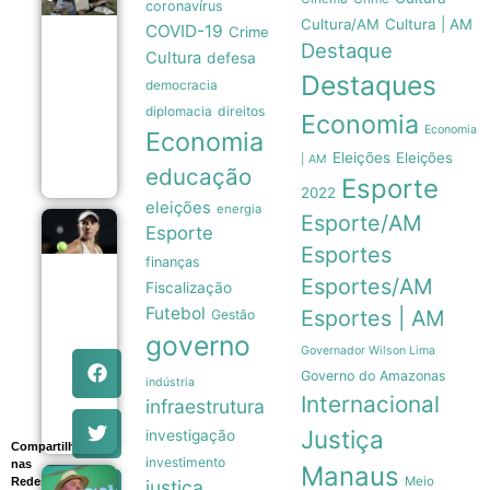
coronavírus
são usados
Cultura/AM
Cultura | AM
como
COVID-19
Crime
sensores
Destaque
Cultura
defesa
móveis
Destaques
para prever
democracia
a
direitos
diplomacia
intensidade
Economia
de
Economia
Economia
furacões
Eleições
Eleições
| AM
08/08
educação
Esporte
2022
eleições
energia
Esporte/AM
Beatriz
Esporte
Haddad
Esportes
finanças
Maia
anuncia
Esportes/AM
Fiscalização
pausa
Futebol
Esportes | AM
Gestão
na
carreira
governo
e
Governador Wilson Lima
afasta-
Governo do Amazonas
indústria
se das
Internacional
infraestrutura
quadras
08/08
Justiça
investigação
Compartilhe
investimento
nas
Manaus
Meio
Redes
justiça
Lula