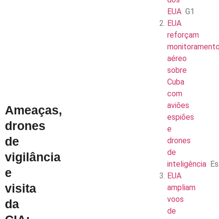
EUA
G1
EUA
reforçam
monitorament
aéreo
sobre
Cuba
com
aviões
Ameaças,
espiões
drones
e
de
drones
de
vigilância
inteligência
Es
e
EUA
visita
ampliam
voos
da
de