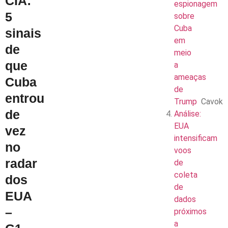
CIA:
espionagem
5
sobre
Cuba
sinais
em
de
meio
que
a
ameaças
Cuba
de
entrou
Trump
Cavok
de
Análise:
EUA
vez
intensificam
no
voos
radar
de
coleta
dos
de
EUA
dados
–
próximos
a