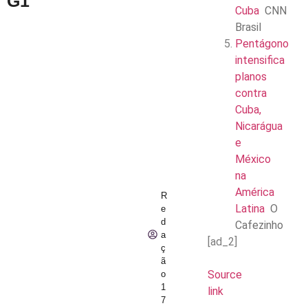
G1
Cuba
CNN
Brasil
Pentágono
intensifica
planos
contra
Cuba,
Nicarágua
e
México
na
América
R
Latina
O
e
d
Cafezinho
a
[ad_2]
ç
ã
Source
o
1
link
7