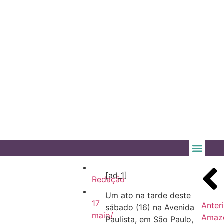
[ad_1]
Redação
Um ato na tarde deste
17
Anter
sábado (16) na Avenida
maio/
Amaz
Paulista, em São Paulo,