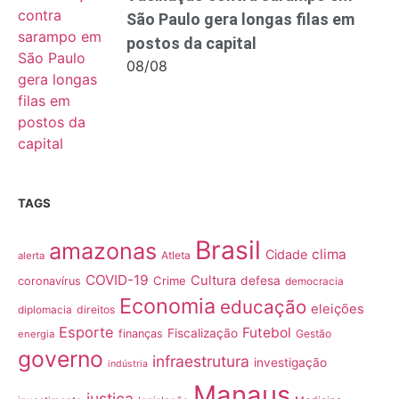
São Paulo gera longas filas em
postos da capital
08/08
TAGS
Brasil
amazonas
clima
Cidade
Atleta
alerta
COVID-19
Cultura
Crime
defesa
coronavírus
democracia
Economia
educação
eleições
direitos
diplomacia
Esporte
Futebol
Fiscalização
finanças
Gestão
energia
governo
infraestrutura
investigação
indústria
Manaus
justiça