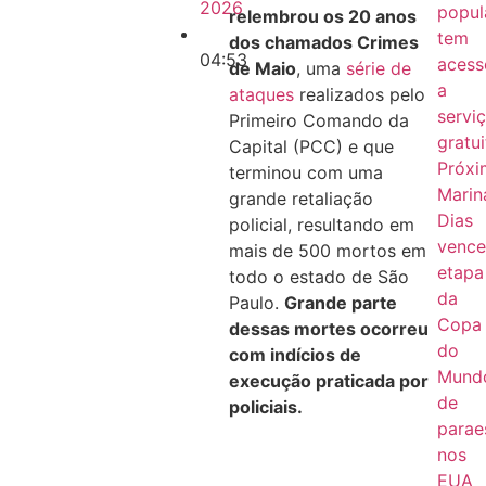
2026
popul
relembrou os 20 anos
tem
dos chamados Crimes
04:53
acess
de Maio
, uma
série de
a
ataques
realizados pelo
servi
Primeiro Comando da
gratu
Capital (PCC) e que
Próx
terminou com uma
Marin
grande retaliação
Dias
policial, resultando em
venc
mais de 500 mortos em
etapa
todo o estado de São
da
Paulo.
Grande parte
Copa
dessas mortes ocorreu
do
com indícios de
Mund
execução praticada por
de
policiais.
parae
nos
EUA