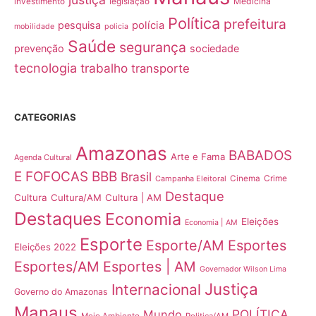
Medicina
investimento
legislação
Política
prefeitura
pesquisa
polícia
mobilidade
policia
Saúde
segurança
prevenção
sociedade
tecnologia
trabalho
transporte
CATEGORIAS
Amazonas
BABADOS
Arte e Fama
Agenda Cultural
E FOFOCAS
BBB
Brasil
Crime
Campanha Eleitoral
Cinema
Destaque
Cultura
Cultura/AM
Cultura | AM
Destaques
Economia
Eleições
Economia | AM
Esporte
Esporte/AM
Esportes
Eleições 2022
Esportes/AM
Esportes | AM
Governador Wilson Lima
Justiça
Internacional
Governo do Amazonas
Manaus
POLÍTICA
Mundo
Meio Ambiente
Politica/AM