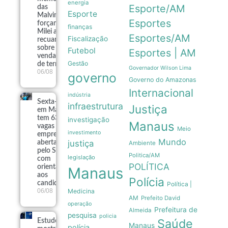
energia
Esporte/AM
das
Esporte
Malvinas
Esportes
forçam
finanças
Milei a
Esportes/AM
Fiscalização
recuar
sobre
Futebol
Esportes | AM
venda
Gestão
de terras
Governador Wilson Lima
06/08
governo
Governo do Amazonas
Internacional
indústria
Sexta-feira
infraestrutura
Justiça
em Manaus
tem 639
investigação
Manaus
vagas de
Meio
investimento
emprego
Mundo
justiça
abertas
Ambiente
pelo Sine
Politica/AM
legislação
com
POLÍTICA
orientações
Manaus
aos
Polícia
candidatos
Política |
06/08
Medicina
AM
Prefeito David
operação
Prefeitura de
Almeida
pesquisa
policia
Saúde
Estudo
Manaus
polícia