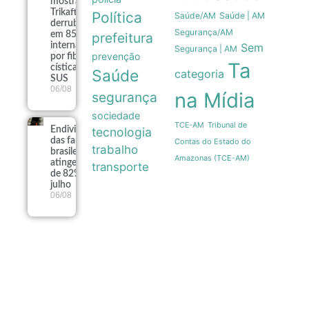
mostra que
Trikafta
Política
Saúde/AM
Saúde | AM
derrubou
Segurança/AM
em 85% as
prefeitura
internações
Sem
Segurança | AM
prevenção
por fibrose
Ta
cística no
Saúde
categoria
SUS
06/08
na Mídia
segurança
sociedade
Tribunal de
TCE-AM
Endividamento
tecnologia
das famílias
Contas do Estado do
trabalho
brasileiras
Amazonas (TCE-AM)
atinge recorde
transporte
de 82% em
julho
06/08