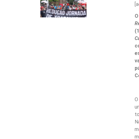
[
O
R
(
C
c
e
v
p
C
O
u
t
N
m
m