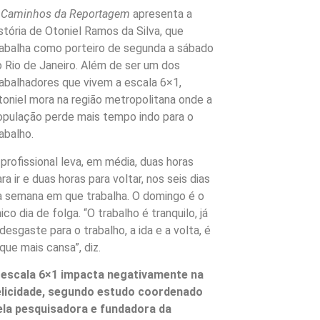
O
Caminhos da Reportagem
apresenta a
istória de Otoniel Ramos da Silva, que
rabalha como porteiro de segunda a sábado
o Rio de Janeiro. Além de ser um dos
rabalhadores que vivem a escala 6×1,
toniel mora na região metropolitana onde a
opulação perde mais tempo indo para o
abalho.
 profissional leva, em média, duas horas
ra ir e duas horas para voltar, nos seis dias
a semana em que trabalha. O domingo é o
ico dia de folga. “O trabalho é tranquilo, já
desgaste para o trabalho, a ida e a volta, é
que mais cansa”, diz.
 escala 6×1 impacta negativamente na
elicidade, segundo estudo coordenado
ela pesquisadora e fundadora da