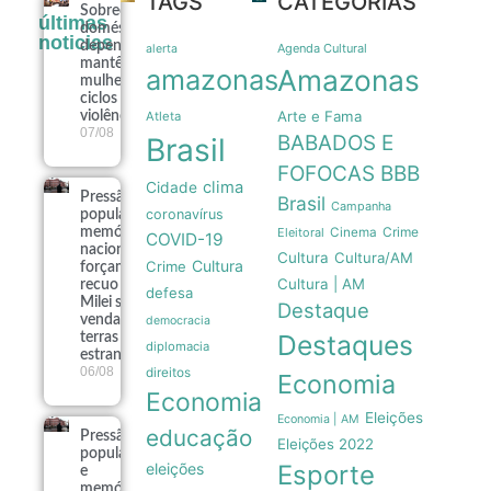
TAGS
CATEGORIAS
Sobrecarga
últimas
doméstica e
noticias
dependência
Agenda Cultural
alerta
mantêm
amazonas
Amazonas
mulheres em
ciclos de
Arte e Fama
violência
Atleta
07/08
BABADOS E
Brasil
FOFOCAS
BBB
clima
Cidade
Pressão
Brasil
Campanha
coronavírus
popular e
Crime
memória
Eleitoral
Cinema
COVID-19
nacional
Cultura
Cultura/AM
Cultura
Crime
forçam
Cultura | AM
recuo de
defesa
Milei sobre
Destaque
venda de
democracia
Destaques
terras a
diplomacia
estrangeiros
06/08
direitos
Economia
Economia
Eleições
Economia | AM
educação
Pressão
Eleições 2022
popular
eleições
Esporte
e
memória