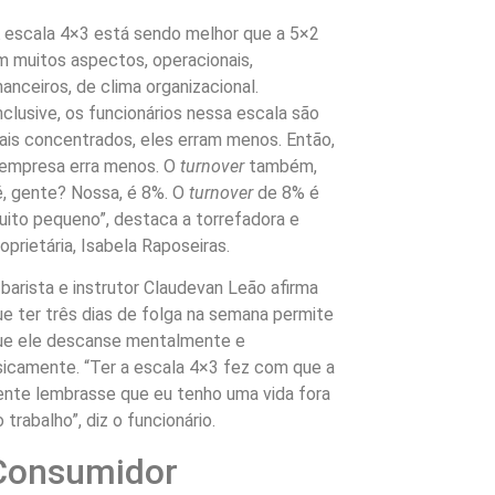
A escala 4×3 está sendo melhor que a 5×2
m muitos aspectos, operacionais,
nanceiros, de clima organizacional.
nclusive, os funcionários nessa escala são
ais concentrados, eles erram menos. Então,
 empresa erra menos. O
turnover
também,
é, gente? Nossa, é 8%. O
turnover
de 8% é
uito pequeno”, destaca a torrefadora e
oprietária, Isabela Raposeiras.
 barista e instrutor Claudevan Leão afirma
ue ter três dias de folga na semana permite
ue ele descanse mentalmente e
isicamente. “Ter a escala 4×3 fez com que a
ente lembrasse que eu tenho uma vida fora
 trabalho”, diz o funcionário.
Consumidor