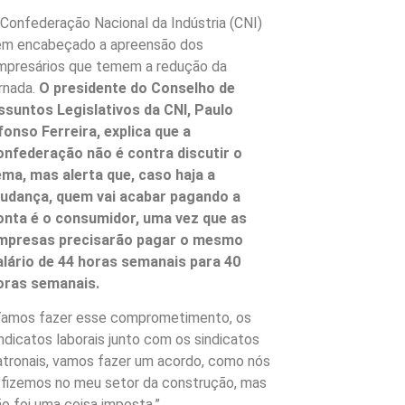
 Confederação Nacional da Indústria (CNI)
em encabeçado a apreensão dos
mpresários que temem a redução da
ornada.
O presidente do Conselho de
ssuntos Legislativos da CNI, Paulo
fonso Ferreira, explica que a
onfederação não é contra discutir o
ema, mas alerta que, caso haja a
udança, quem vai acabar pagando a
onta é o consumidor, uma vez que as
mpresas precisarão pagar o mesmo
alário de 44 horas semanais para 40
oras semanais.
Vamos fazer esse comprometimento, os
indicatos laborais junto com os sindicatos
atronais, vamos fazer um acordo, como nós
á fizemos no meu setor da construção, mas
ão foi uma coisa imposta.”