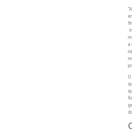
“
e
fi
I
m
a
n
m
pr
O
q
q
f
g
do