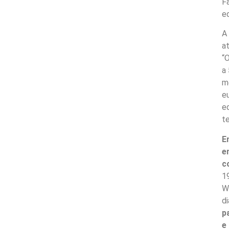
F
e
A
a
“
a
m
e
e
t
E
e
c
1
W
d
p
e