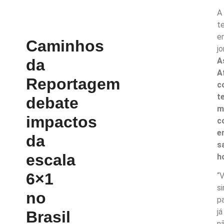
A
t
e
Caminhos
j
A
da
A
Reportagem
c
t
debate
m
impactos
c
e
da
s
escala
h
6×1
“
s
no
p
j
Brasil
n