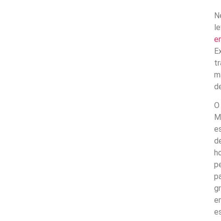
N
l
e
E
t
m
d
O
M
e
d
h
p
p
g
e
e