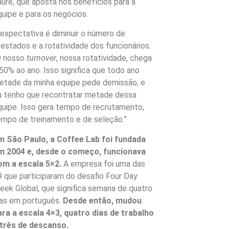
aure, que aposta nos benefícios para a
quipe e para os negócios.
 expectativa é diminuir o número de
testados e a rotatividade dos funcionários.
O nosso
turnover
, nossa rotatividade, chega
 50% ao ano. Isso significa que todo ano
etade da minha equipe pede demissão, e
u tenho que recontratar metade dessa
quipe. Isso gera tempo de recrutamento,
empo de treinamento e de seleção.”
m São Paulo, a Coffee Lab foi fundada
m 2004 e, desde o começo, funcionava
om a escala 5×2.
A empresa foi uma das
9 que participaram do desafio Four Day
eek Global, que significa semana de quatro
ias em português.
Desde então, mudou
ara a escala 4×3, quatro dias de trabalho
 três de descanso.