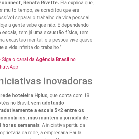
econnect, Renata Rivette.
Ela explica que,
or muito tempo, se acreditou que era
ossível separar o trabalho da vida pessoal.
Hoje a gente sabe que não. E dependendo
a escala, tem já uma exaustão física, tem
ma exaustão mental, e a pessoa vive quase
e a vida infinita do trabalho.”
> Siga o canal da
Agência Brasil
no
hatsApp
Iniciativas inovadoras
 rede hoteleira Hplus
, que conta com 18
téis no Brasil,
vem adotando
radativamente a escala 5×2 entre os
uncionários, mas mantém a jornada de
4 horas semanais
. A iniciativa partiu da
roprietária da rede, a empresária Paula