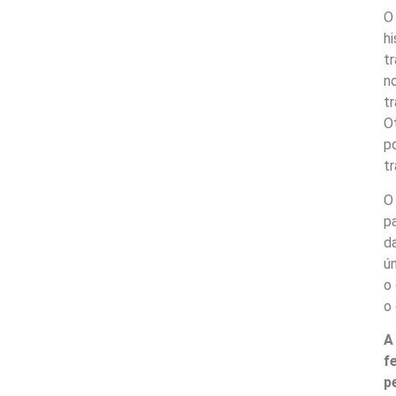
h
t
n
t
O
p
tr
O
pa
d
ún
o 
o 
A
f
p