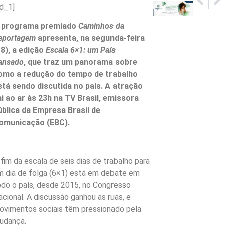
Elon Musk perde processo contra OpenAI e Sam Altman
Morre Geovani Silva, ídolo do Vasco e ex-meia da seleção, aos 62 anos
ad_1]
 programa premiado
Caminhos da
eportagem
apresenta, na segunda-feira
18), a edição
Escala 6×1: um País
ansado
, que traz um panorama sobre
omo a redução do tempo de trabalho
stá sendo discutida no país. A atração
ai ao ar às 23h na TV Brasil, emissora
ública da Empresa Brasil de
omunicação (EBC).
 fim da escala de seis dias de trabalho para
m dia de folga (6×1) está em debate em
odo o país, desde 2015, no Congresso
acional. A discussão ganhou as ruas, e
ovimentos sociais têm pressionado pela
udança.