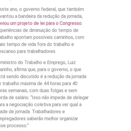
este ano, o governo federal, que também
evantou a bandeira da redução da jornada,
nviou um projeto de lei para o Congresso
.
xperiências de diminuição do tempo de
rabalho apontam possíveis caminhos, com
ais tempo de vida fora do trabalho e
escanso para trabalhadores.
 ministro do Trabalho e Emprego, Luiz
arinho, afirma que, para o governo, o que
stá sendo discutido é a redução da jornada
e trabalho máxima de 44 horas para 40
oras semanais, com duas folgas e sem
erda de salário. “Isso não impede de delegar
ara a negociação coletiva para ver qual a
rade de jornada. Trabalhadores e
mpregadores saberão melhor organizar
sse processo.”