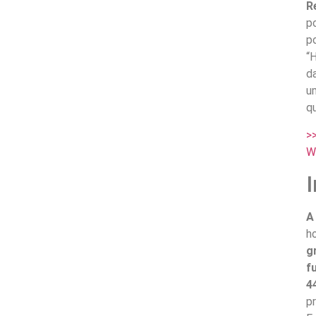
R
p
p
“
d
u
qu
>
W
A
ho
g
f
4
p