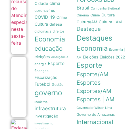
06/08
clima
Cidade
Brasil
Campanha Eleitoral
coronavírus
Cultura
Crime
Cinema
COVID-19
Crime
Cultura/AM
Cultura | AM
Cultura
defesa
Destaque
diplomacia
direitos
Destaques
Economia
Economia
educação
Economia |
eleições
Eleições
Eleições 2022
emergência
AM
MISS
Esporte
Esporte
energia
AMAZONAS
finanças
GAY
Esporte/AM
REPRESENTARÁ
Fiscalização
O ESTADO NA
Esportes
Futebol
Gestão
50ª EDIÇÃO DO
Esportes/AM
MAIOR
governo
CONCURSO DE
Esportes | AM
BELEZA GAY DO
indústria
PAÍS
infraestrutura
06/08
Governador Wilson Lima
Governo do Amazonas
investigação
Internacional
investimento
Federação