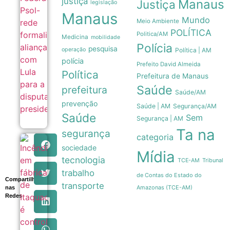
justiça
Manaus
Psol-rede
Justiça
legislação
formaliza
Manaus
aliança com
Mundo
Meio Ambiente
Lula para a
POLÍTICA
disputa
Politica/AM
Medicina
mobilidade
presidencial
Polícia
pesquisa
06/08
operação
Política | AM
polícia
Prefeito David Almeida
Política
Prefeitura de Manaus
Saúde
prefeitura
Saúde/AM
prevenção
Saúde | AM
Segurança/AM
Saúde
Sem
Segurança | AM
Ta na
segurança
categoria
Incêndio em
sociedade
fábrica de
Mídia
tecnologia
Itaquaquecetuba
Tribunal
TCE-AM
é controlado
trabalho
de Contas do Estado do
após 33 horas de
Compartilhe
combate
transporte
Amazonas (TCE-AM)
nas
06/08
Redes