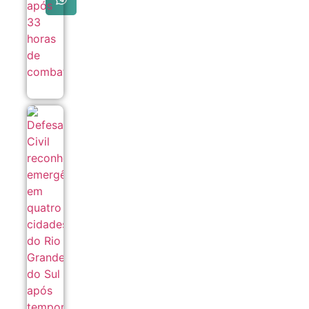
Defesa
Civil
reconhece
emergência
em quatro
cidades do
Rio Grande
do Sul após
temporais
06/08