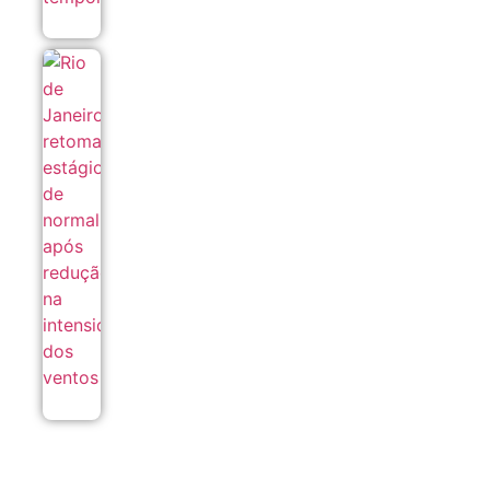
Rio de
Janeiro
retoma
estágio de
normalidade
após
redução na
intensidade
dos ventos
06/08