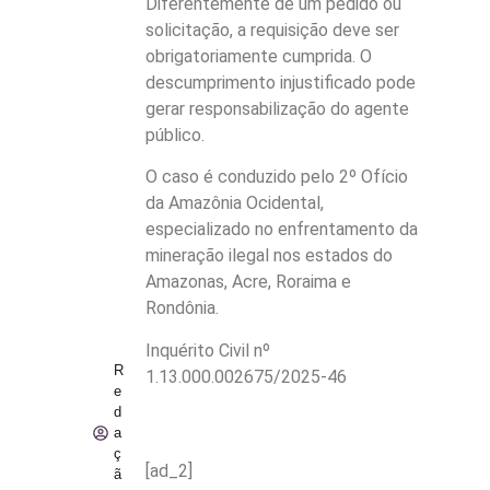
Diferentemente de um pedido ou
solicitação, a requisição deve ser
obrigatoriamente cumprida. O
descumprimento injustificado pode
gerar responsabilização do agente
público.
O caso é conduzido pelo 2º Ofício
da Amazônia Ocidental,
especializado no enfrentamento da
mineração ilegal nos estados do
Amazonas, Acre, Roraima e
Rondônia.
Inquérito Civil nº
R
1.13.000.002675/2025-46
e
d
a
ç
[ad_2]
ã