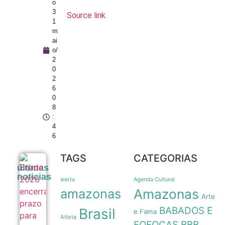
o
3
Source link
1
m
ai
o/
2
0
2
6
0
8
:
4
6
TAGS
CATEGORIAS
Enade 2026
últimas
encerra
noticias
prazo para
Agenda Cultural
alerta
recursos de
amazonas
Amazonas
atendimento
Arte
especializado
BABADOS E
Brasil
nesta sexta-
e Fama
Atleta
feira
FOFOCAS
BBB