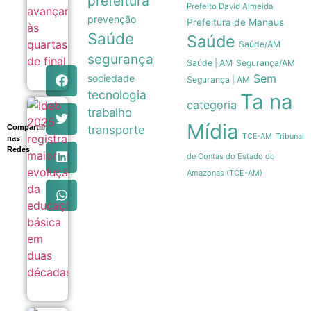
prefeitura
05/08
Prefeito David Almeida
prevenção
Prefeitura de Manaus
Saúde
Saúde
Saúde/AM
segurança
Saúde | AM
Segurança/AM
Sem
sociedade
Segurança | AM
tecnologia
Ta na
categoria
Ideb
trabalho
2025
Mídia
Compartilhe
transporte
registra
Tribunal
TCE-AM
nas
maior
Redes
evolução
de Contas do Estado do
da
Amazonas (TCE-AM)
educação
básica
em duas
décadas
05/08