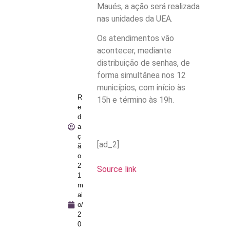
Maués, a ação será realizada
nas unidades da UEA.
Os atendimentos vão
acontecer, mediante
distribuição de senhas, de
forma simultânea nos 12
municípios, com início às
R
15h e término às 19h.
e
d
a
ç
[ad_2]
ã
o
2
Source link
1
m
ai
o/
2
0