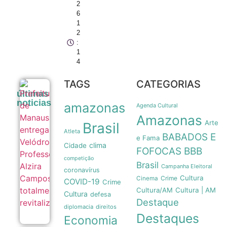
2
6
1
2
:
1
4
TAGS
CATEGORIAS
Prefeitura
últimas
de Manaus
noticias
amazonas
entrega
Agenda Cultural
Velódromo
Amazonas
Professora
Arte
Brasil
Alzira
Atleta
BABADOS E
Campos
e Fama
clima
totalmente
Cidade
FOFOCAS
BBB
revitalizado
competição
05/08
Brasil
Campanha Eleitoral
coronavírus
Cultura
Crime
Cinema
COVID-19
Crime
Cultura/AM
Cultura | AM
Cultura
defesa
Destaque
diplomacia
direitos
Destaques
Economia