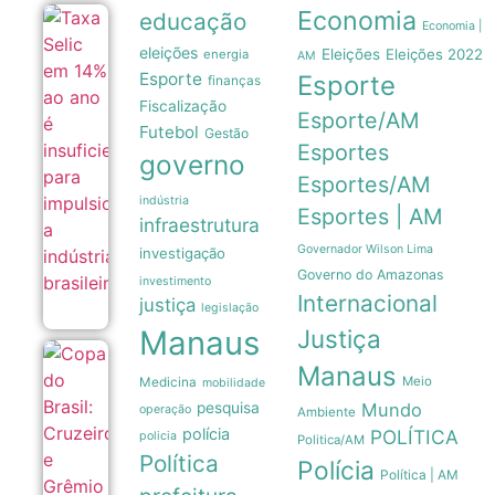
Economia
educação
Taxa Selic
Economia |
em 14% ao
eleições
Eleições
Eleições 2022
energia
AM
ano é
Esporte
insuficiente
Esporte
finanças
para
Fiscalização
impulsionar
Esporte/AM
Futebol
a indústria
Gestão
Esportes
brasileira
governo
05/08
Esportes/AM
indústria
Esportes | AM
infraestrutura
Governador Wilson Lima
investigação
Governo do Amazonas
investimento
Internacional
justiça
legislação
Manaus
Justiça
Copa do
Manaus
Brasil:
Meio
Medicina
mobilidade
Cruzeiro
pesquisa
Mundo
operação
Ambiente
e Grêmio
avançam
polícia
POLÍTICA
policia
Politica/AM
às
Política
Polícia
quartas
Política | AM
de final