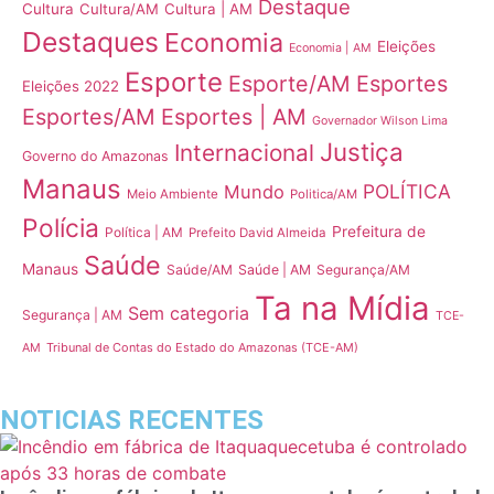
Destaque
Cultura
Cultura/AM
Cultura | AM
Destaques
Economia
Eleições
Economia | AM
Esporte
Esporte/AM
Esportes
Eleições 2022
Esportes/AM
Esportes | AM
Governador Wilson Lima
Justiça
Internacional
Governo do Amazonas
Manaus
POLÍTICA
Mundo
Meio Ambiente
Politica/AM
Polícia
Prefeitura de
Política | AM
Prefeito David Almeida
Saúde
Manaus
Saúde/AM
Saúde | AM
Segurança/AM
Ta na Mídia
Sem categoria
Segurança | AM
TCE-
Tribunal de Contas do Estado do Amazonas (TCE-AM)
AM
NOTICIAS RECENTES