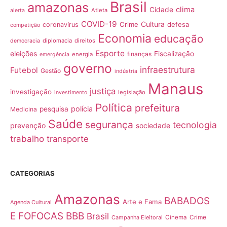
Brasil
amazonas
clima
Cidade
Atleta
alerta
COVID-19
Cultura
Crime
defesa
coronavírus
competição
Economia
educação
diplomacia
direitos
democracia
Esporte
eleições
Fiscalização
finanças
energia
emergência
governo
infraestrutura
Futebol
Gestão
indústria
Manaus
justiça
investigação
legislação
investimento
Política
prefeitura
polícia
pesquisa
Medicina
Saúde
segurança
tecnologia
prevenção
sociedade
trabalho
transporte
CATEGORIAS
Amazonas
BABADOS
Arte e Fama
Agenda Cultural
E FOFOCAS
BBB
Brasil
Crime
Campanha Eleitoral
Cinema