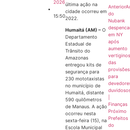
2026
última ação na
Anterior
A
cidade ocorreu em
do
15:50
2022.
Nubank
despenc
Humaitá (AM) –
O
em NY
Departamento
após
Estadual de
aumento
Trânsito do
vertigino
Amazonas
das
entregou kits de
provisões
segurança para
para
230 mototaxistas
devedore
no município de
duvidoso
Humaitá, distante
|
590 quilômetros
Finanças
de Manaus. A ação
Próximo
ocorreu nesta
Prefeitos
sexta-feira (15), na
do
Escola Municipal