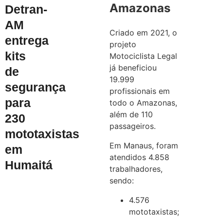
Amazonas
Detran-
AM
Criado em 2021, o
entrega
projeto
kits
Motociclista Legal
já beneficiou
de
19.999
segurança
profissionais em
para
todo o Amazonas,
além de 110
230
passageiros.
mototaxistas
Em Manaus, foram
em
atendidos 4.858
Humaitá
trabalhadores,
sendo:
4.576
mototaxistas;