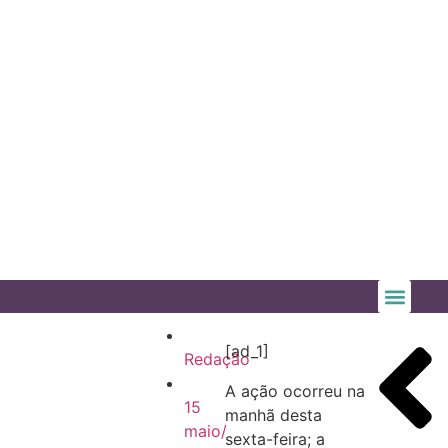
[ad_1]
Redação
A ação ocorreu na
15
manhã desta
maio/
sexta-feira; a