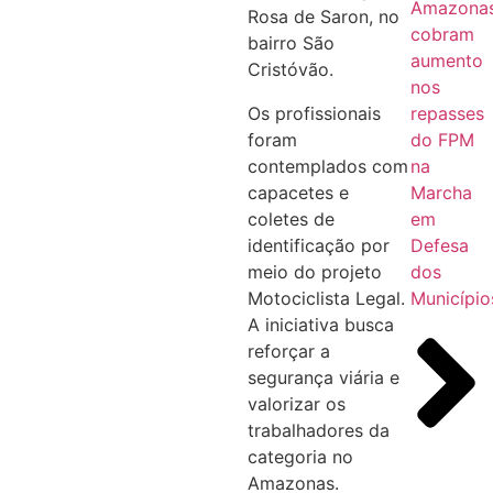
Amazona
Rosa de Saron, no
cobram
bairro São
aumento
Cristóvão.
nos
repasses
Os profissionais
do FPM
foram
na
contemplados com
Marcha
capacetes e
em
coletes de
Defesa
identificação por
dos
meio do projeto
Município
Motociclista Legal.
A iniciativa busca
reforçar a
segurança viária e
valorizar os
trabalhadores da
categoria no
Amazonas.