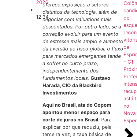
2026
Colôm
oferece exposição a setores
candi
distintos da tecnologia, além de
12:34
de
negociar com valuations mais
esque
descontados. Por outro lado, se a
recon
correção evoluir para um evento
vitóri
de estresse mais amplo e aumento
de
da aversão ao risco global, o fluxo
Esprie
para mercados emergentes tende
– G1
a sofrer no curto prazo,
Próx
independentemente dos
Prefei
fundamentos locais.
Gustavo
intens
Harada, CIO da Blackbird
recup
Investimentos
asfált
Aqui no Brasil, ata do Copom
no
apontou menor espaço para
Nova
corte de juros no Brasil.
Para
Esper
explicar por que reduziu, pela
terceira vez, a taxa básica de