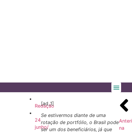
[ad_1]
Redação
Se estivermos diante de uma
24
Anter
rotação de portfólio, o Brasil pode
junho/
na
ser um dos beneficiários, já que