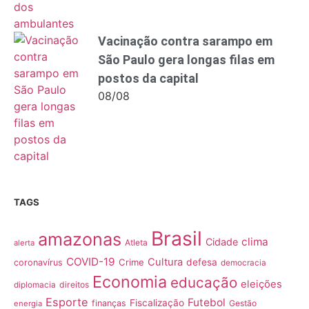
Vacinação contra sarampo em
São Paulo gera longas filas em
postos da capital
08/08
TAGS
Brasil
amazonas
clima
Cidade
Atleta
alerta
COVID-19
Cultura
Crime
defesa
coronavírus
democracia
Economia
educação
eleições
direitos
diplomacia
Esporte
Futebol
Fiscalização
finanças
Gestão
energia