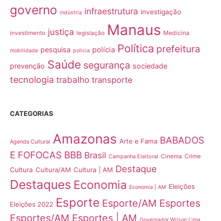
governo
infraestrutura
investigação
indústria
Manaus
justiça
Medicina
investimento
legislação
Política
prefeitura
pesquisa
polícia
mobilidade
policia
Saúde
segurança
prevenção
sociedade
tecnologia
trabalho
transporte
CATEGORIAS
Amazonas
BABADOS
Arte e Fama
Agenda Cultural
E FOFOCAS
BBB
Brasil
Crime
Campanha Eleitoral
Cinema
Destaque
Cultura
Cultura/AM
Cultura | AM
Destaques
Economia
Eleições
Economia | AM
Esporte
Esporte/AM
Esportes
Eleições 2022
Esportes/AM
Esportes | AM
Governador Wilson Lima