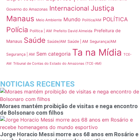
Justiça
Internacional
Governo do Amazonas
Manaus
POLÍTICA
Mundo
Meio Ambiente
Politica/AM
Polícia
Prefeitura de
Política | AM
Prefeito David Almeida
Saúde
Manaus
Saúde/AM
Saúde | AM
Segurança/AM
Ta na Mídia
Sem categoria
Segurança | AM
TCE-
Tribunal de Contas do Estado do Amazonas (TCE-AM)
AM
NOTICIAS RECENTES
Moraes mantém proibição de visitas e nega encontro
de Bolsonaro com filhos
Jorge Horacio Messi morre aos 68 anos em Rosário e