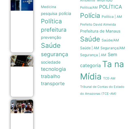
Ambiente
Estudo
POLÍTICA
Medicina
mostra que
Politica/AM
Trikafta
polícia
pesquisa
Polícia
derrubou
Política | AM
Política
em 85% as
Prefeito David Almeida
internações
prefeitura
por fibrose
Prefeitura de Manaus
cística no
prevenção
Saúde
SUS
Saúde/AM
06/08
Saúde
Saúde | AM
Segurança/AM
segurança
Sem
Segurança | AM
Endividamento
Ta na
sociedade
categoria
das famílias
tecnologia
brasileiras
Mídia
atinge recorde
trabalho
TCE-AM
de 82% em
transporte
julho
Tribunal de Contas do Estado
06/08
do Amazonas (TCE-AM)
Enade 2026
encerra
prazo para
recursos de
atendimento
especializado