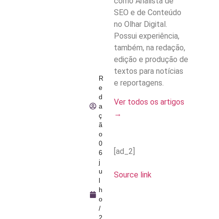
como Analista de
SEO e de Conteúdo
no Olhar Digital.
Possui experiência,
também, na redação,
edição e produção de
textos para notícias
R
e reportagens.
e
d
Ver todos os artigos
a
→
ç
ã
o
0
[ad_2]
6
j
u
Source link
l
h
o
/
2