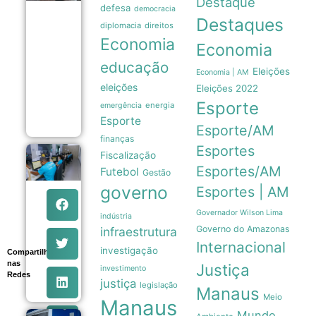
Destaque
e
defesa
democracia
memória
Destaques
das
diplomacia
direitos
Malvinas
Economia
Economia
forçam
Milei a
educação
recuar
Eleições
Economia | AM
sobre
eleições
Eleições 2022
venda
Esporte
de terras
energia
emergência
06/08
Esporte
Esporte/AM
finanças
Esportes
Fiscalização
Sexta-feira
em Manaus
Esportes/AM
Futebol
Gestão
tem 639
governo
Esportes | AM
vagas de
emprego
abertas
Governador Wilson Lima
indústria
pelo Sine
Governo do Amazonas
infraestrutura
com
Internacional
orientações
investigação
Compartilhe
aos
nas
Justiça
investimento
candidatos
Redes
06/08
justiça
legislação
Manaus
Meio
Manaus
Mundo