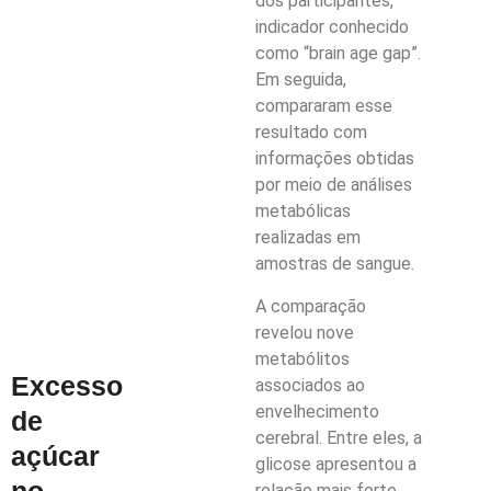
dos participantes,
indicador conhecido
como “brain age gap”.
Em seguida,
compararam esse
resultado com
informações obtidas
por meio de análises
metabólicas
realizadas em
amostras de sangue.
A comparação
revelou nove
metabólitos
Excesso
associados ao
envelhecimento
de
cerebral. Entre eles, a
açúcar
glicose apresentou a
no
relação mais forte.