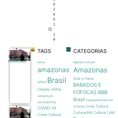
0
2
6
0
1
:
1
9
TAGS
CATEGORIAS
Pressão
últimas
popular e
noticias
memória
Agenda Cultural
alerta
nacional
amazonas
Amazonas
forçam
recuo de
Brasil
Arte e Fama
Milei sobre
Atleta
venda de
BABADOS E
terras a
clima
Cidade
estrangeiros
FOFOCAS
BBB
06/08
competição
Brasil
Campanha Eleitoral
coronavírus
Cultura
Crime
Cinema
COVID-19
Pressão
Cultura/AM
Cultura | AM
Cultura
Crime
popular