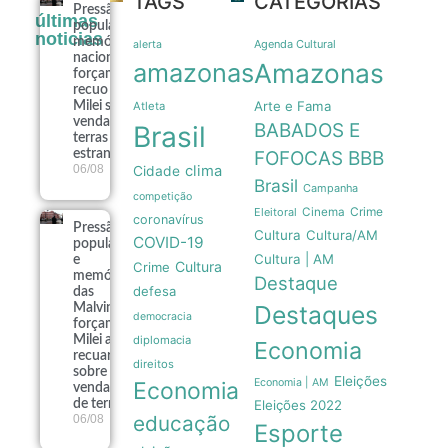
TAGS
CATEGORIAS
Pressão
últimas
popular e
noticias
memória
Agenda Cultural
alerta
nacional
amazonas
Amazonas
forçam
recuo de
Arte e Fama
Milei sobre
Atleta
venda de
BABADOS E
Brasil
terras a
estrangeiros
FOFOCAS
BBB
06/08
clima
Cidade
Brasil
Campanha
competição
Crime
Eleitoral
Cinema
coronavírus
Pressão
Cultura
Cultura/AM
COVID-19
popular
Cultura | AM
e
Cultura
Crime
memória
Destaque
defesa
das
Destaques
Malvinas
democracia
forçam
Milei a
diplomacia
Economia
recuar
direitos
sobre
Eleições
Economia | AM
Economia
venda
de terras
Eleições 2022
educação
06/08
Esporte