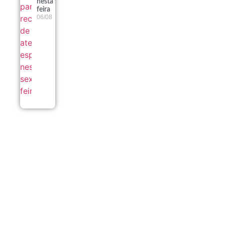
nesta sexta-
feira
06/08