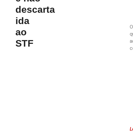
descarta
ida
O
ao
q
STF
a
c
L