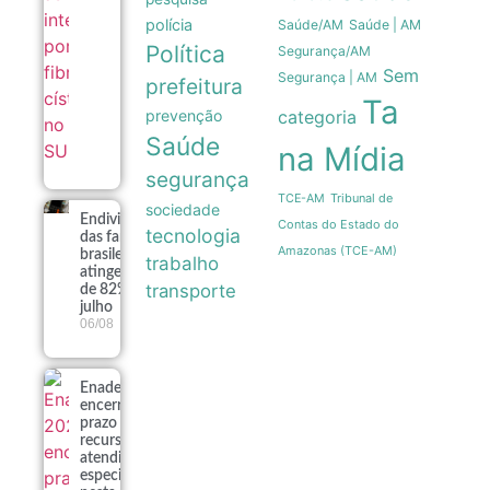
polícia
Saúde/AM
Saúde | AM
Política
Segurança/AM
Sem
Segurança | AM
prefeitura
Ta
prevenção
categoria
Saúde
na Mídia
segurança
Tribunal de
TCE-AM
sociedade
Endividamento
Contas do Estado do
tecnologia
das famílias
Amazonas (TCE-AM)
brasileiras
trabalho
atinge recorde
transporte
de 82% em
julho
06/08
Enade 2026
encerra
prazo para
recursos de
atendimento
especializado