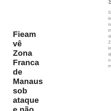
S
i
n
m
Fieam
d
vê
Z
i
Zona
q
c
Franca
m
de
Manaus
sob
ataque
e não