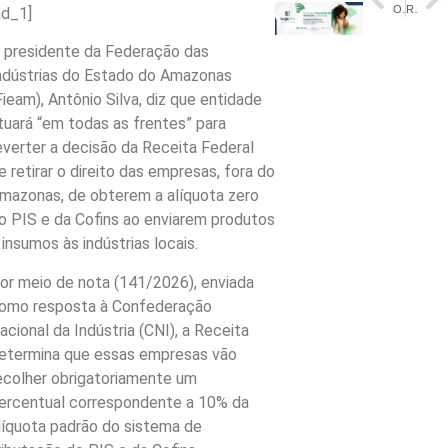
Os jacobinos negros chegaram para salvar o futebol através do encantamento
Remédio barato de diabetes pode frear perda de visão por idade, diz estudo
ad_1]
 presidente da Federação das
ndústrias do Estado do Amazonas
Fieam), Antônio Silva, diz que entidade
tuará “em todas as frentes” para
everter a decisão da Receita Federal
e retirar o direito das empresas, fora do
mazonas, de obterem a alíquota zero
o PIS e da Cofins ao enviarem produtos
 insumos às indústrias locais.
or meio de nota (141/2026), enviada
omo resposta à Confederação
acional da Indústria (CNI), a Receita
etermina que essas empresas vão
ecolher obrigatoriamente um
ercentual correspondente a 10% da
líquota padrão do sistema de