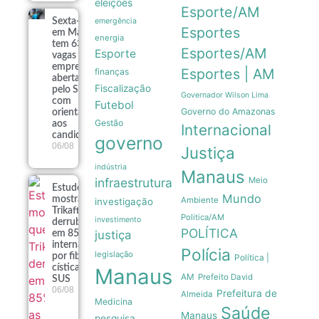
eleições
Esporte/AM
Sexta-feira
emergência
Esportes
em Manaus
energia
tem 639
Esportes/AM
Esporte
vagas de
emprego
Esportes | AM
finanças
abertas
Fiscalização
pelo Sine
Governador Wilson Lima
com
Futebol
Governo do Amazonas
orientações
Gestão
aos
Internacional
candidatos
governo
06/08
Justiça
indústria
Manaus
infraestrutura
Meio
Estudo
Mundo
mostra que
Ambiente
investigação
Trikafta
Politica/AM
investimento
derrubou
POLÍTICA
justiça
em 85% as
internações
Polícia
legislação
por fibrose
Política |
cística no
Manaus
AM
Prefeito David
SUS
06/08
Prefeitura de
Almeida
Medicina
Saúde
Manaus
pesquisa