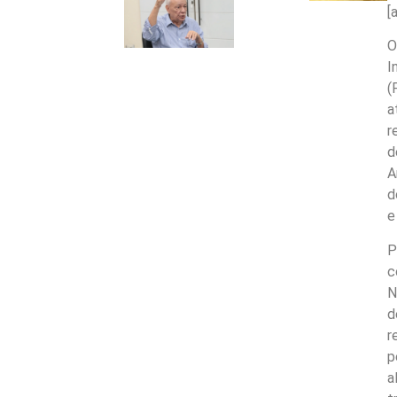
[
O
I
(
a
r
d
A
d
e
P
c
N
d
r
p
a