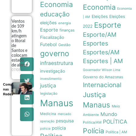
Economia
07/08
Economia
Economia
educação
Eleições
Eleições
| AM
Ventos
eleições
Esporte
energia
2022
de 109
Esporte
finanças
km/h
Esporte/AM
atingem
Fiscalização
o litoral
Esportes
Futebol
Gestão
de
Santos e
Esportes/AM
governo
colocam
Esportes | AM
estado
infraestrutura
de alerta
07/08
Governador Wilson Lima
investigação
Governo do Amazonas
investimento
Internacional
justiça
Compartilhe
Governo
nas
Milei recua
Justiça
legislação
Redes
e retira
Manaus
venda de
Manaus
Meio
terras
queimadas
Mundo
Medicina
mercado
Ambiente
de projeto
pesquisa
POLÍTICA
operação
no Senado
Politica/AM
07/08
polícia
policia
Polícia
Política | AM
Política