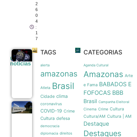
2
6
0
4
:
1
7
TAGS
CATEGORIAS
Legado
últimas
paralímpico:
noticias
a trajetória
alerta
Agenda Cultural
da primeira
amazonas
Amazonas
medalha do
Arte
Brasil em
Brasil
BABADOS E
1976
e Fama
Atleta
07/08
FOFOCAS
BBB
clima
Cidade
Brasil
Campanha Eleitoral
coronavírus
TSE institui
Cultura
Crime
Cinema
COVID-19
Crime
grupo de
Cultura/AM
Cultura | AM
assessoramento
Cultura
defesa
para vigiar IA e
Destaque
democracia
fake news nas
Destaques
eleições de
diplomacia
direitos
2026