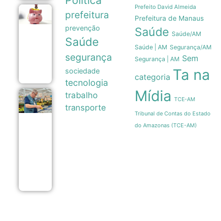
Prefeito David Almeida
prefeitura
Poupança
Prefeitura de Manaus
registra
prevenção
Saúde
saída
Saúde/AM
líquida de
Saúde
R$ 7,15
Saúde | AM
Segurança/AM
bilhões
segurança
Sem
Segurança | AM
em julho
07/08
Ta na
sociedade
categoria
tecnologia
Mídia
trabalho
Cesta
TCE-AM
básica
transporte
em
Tribunal de Contas do Estado
Manaus
do Amazonas (TCE-AM)
registra
queda
de
5,18%
em
agosto
07/08