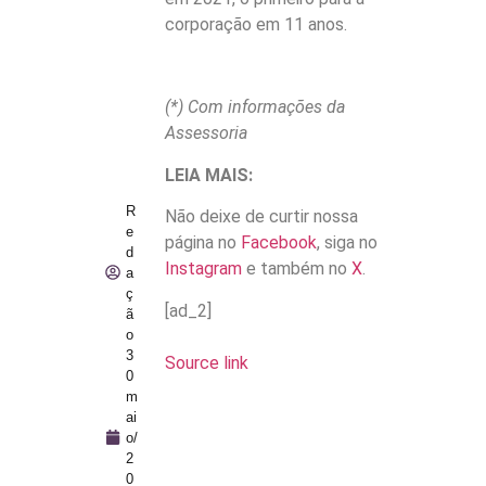
corporação em 11 anos.
(*) Com informações da
Assessoria
LEIA MAIS:
R
Não deixe de curtir nossa
e
página no
Facebook
, siga no
d
Instagram
e também no
X
.
a
ç
[ad_2]
ã
o
3
Source link
0
m
ai
o/
2
0