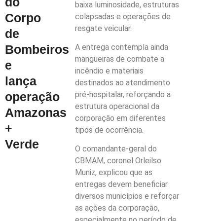
do
baixa luminosidade, estruturas
Corpo
colapsadas e operações de
resgate veicular.
de
A entrega contempla ainda
Bombeiros
mangueiras de combate a
e
incêndio e materiais
lança
destinados ao atendimento
pré-hospitalar, reforçando a
operação
estrutura operacional da
Amazonas
corporação em diferentes
+
tipos de ocorrência.
Verde
O comandante-geral do
CBMAM, coronel Orleilso
Muniz, explicou que as
entregas devem beneficiar
diversos municípios e reforçar
as ações da corporação,
especialmente no período de