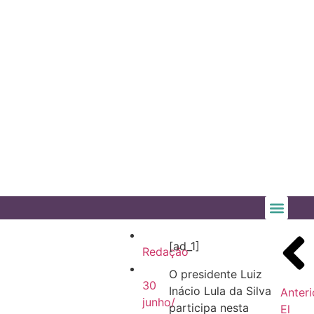
[ad_1]
Redação
O presidente Luiz
30
Inácio Lula da Silva
Anteri
junho/
participa nesta
El