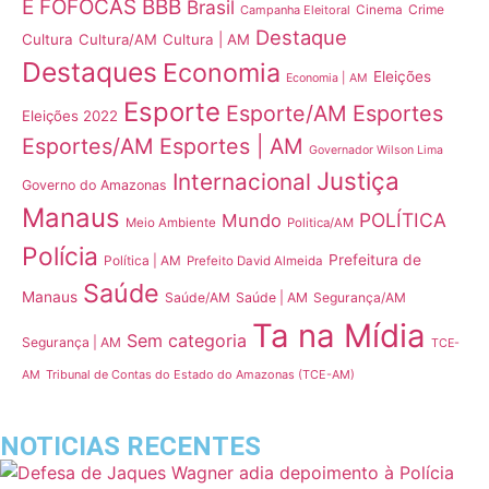
E FOFOCAS
BBB
Brasil
Crime
Campanha Eleitoral
Cinema
Destaque
Cultura
Cultura/AM
Cultura | AM
Destaques
Economia
Eleições
Economia | AM
Esporte
Esporte/AM
Esportes
Eleições 2022
Esportes/AM
Esportes | AM
Governador Wilson Lima
Justiça
Internacional
Governo do Amazonas
Manaus
POLÍTICA
Mundo
Meio Ambiente
Politica/AM
Polícia
Prefeitura de
Política | AM
Prefeito David Almeida
Saúde
Manaus
Saúde/AM
Saúde | AM
Segurança/AM
Ta na Mídia
Sem categoria
Segurança | AM
TCE-
Tribunal de Contas do Estado do Amazonas (TCE-AM)
AM
NOTICIAS RECENTES