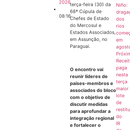
2026
terça-feira (30) da
Niño:
68ª Cúpula de
drag
08:16
Chefes de Estado
dos
do Mercosul e
rios
Estados Associados,
come
em Assunção, no
em
Paraguai.
agost
Próxi
Recei
paga
O encontro vai
nesta
reunir líderes de
terça
países-membros e
maior
associados do bloco
lote
com o objetivo de
de
discutir medidas
restit
para aprofundar a
do
integração regional
IR
e fortalecer o