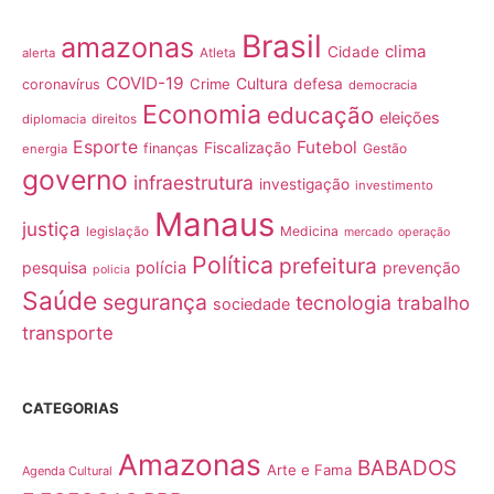
Brasil
amazonas
clima
Cidade
alerta
Atleta
COVID-19
Cultura
Crime
defesa
coronavírus
democracia
Economia
educação
eleições
diplomacia
direitos
Esporte
Futebol
Fiscalização
finanças
Gestão
energia
governo
infraestrutura
investigação
investimento
Manaus
justiça
Medicina
legislação
mercado
operação
Política
prefeitura
pesquisa
polícia
prevenção
policia
Saúde
segurança
tecnologia
trabalho
sociedade
transporte
CATEGORIAS
Amazonas
BABADOS
Arte e Fama
Agenda Cultural