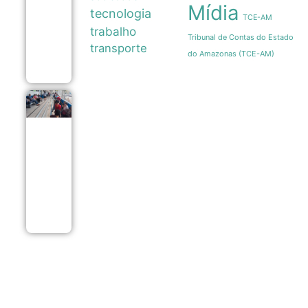
Mídia
revela a
tecnologia
TCE-AM
estética e a
trabalho
resistência
Tribunal de Contas do Estado
dos
transporte
ambulantes
do Amazonas (TCE-AM)
08/08
Vacinação
contra
sarampo
em São
Paulo
gera
longas
filas em
postos da
capital
08/08