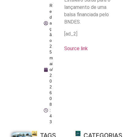
R
lançamento de uma
e
balsa financiada pelo
d
BNDES.
a
ç
[ad_2]
ã
o
2
Source link
5
m
ai
o/
2
0
2
6
0
8
:
4
3
TAGS
CATEGORIAS