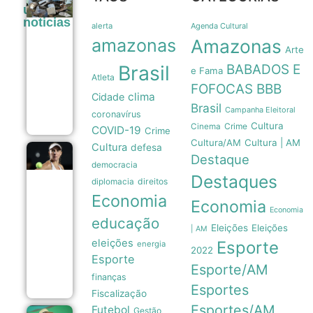
Tubarões
últimas
são usados
noticias
como
alerta
Agenda Cultural
sensores
amazonas
Amazonas
móveis
Arte
para prever
Brasil
BABADOS E
a
e Fama
Atleta
intensidade
FOFOCAS
BBB
de
clima
Cidade
furacões
Brasil
Campanha Eleitoral
08/08
coronavírus
Cultura
Crime
Cinema
COVID-19
Crime
Cultura/AM
Cultura | AM
Cultura
defesa
Beatriz
Destaque
democracia
Haddad
Destaques
Maia
direitos
diplomacia
anuncia
Economia
pausa
Economia
na
Economia
educação
carreira
Eleições
Eleições
| AM
e
eleições
Esporte
afasta-
energia
2022
se das
Esporte
quadras
Esporte/AM
08/08
finanças
Esportes
Fiscalização
Esportes/AM
Futebol
Gestão