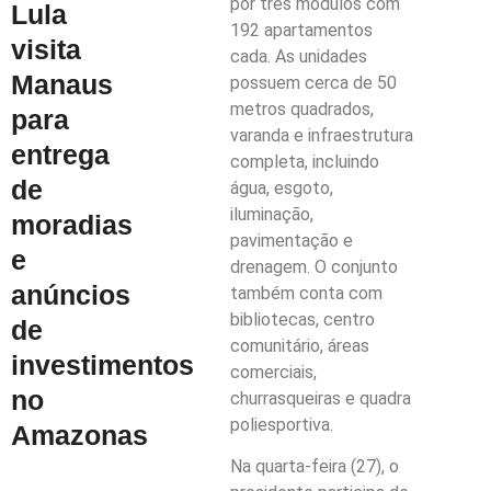
por três módulos com
Lula
192 apartamentos
visita
cada. As unidades
Manaus
possuem cerca de 50
metros quadrados,
para
varanda e infraestrutura
entrega
completa, incluindo
de
água, esgoto,
iluminação,
moradias
pavimentação e
e
drenagem. O conjunto
anúncios
também conta com
bibliotecas, centro
de
comunitário, áreas
investimentos
comerciais,
no
churrasqueiras e quadra
poliesportiva.
Amazonas
Na quarta-feira (27), o