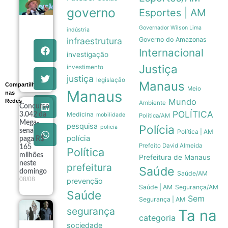
Lula
governo
Esportes | AM
pretende
apresentar
dados de
Governador Wilson Lima
indústria
preservação
infraestrutura
Governo do Amazonas
da
Internacional
Amazônia
investigação
ao governo
Justiça
investimento
Trump
08/08
justiça
legislação
Manaus
Compartilhe
Meio
Manaus
nas
Mundo
Redes
Ambiente
Concurso
POLÍTICA
Medicina
3.042 da
mobilidade
Politica/AM
Mega-
pesquisa
Polícia
policia
sena
Política | AM
polícia
paga R$
Prefeito David Almeida
165
Política
milhões
Prefeitura de Manaus
neste
prefeitura
Saúde
domingo
Saúde/AM
08/08
prevenção
Saúde | AM
Segurança/AM
Saúde
Sem
Segurança | AM
segurança
Exposição
Ta na
categoria
fotográfica
sociedade
no Rio