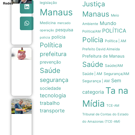
Milei recua
Justiça
legislação
Redes
e retira
Manaus
venda de
Manaus
Meio
terras
queimadas
Mundo
Medicina
mercado
Ambiente
de projeto
pesquisa
POLÍTICA
operação
no Senado
Politica/AM
07/08
polícia
policia
Polícia
Política | AM
Política
Prefeito David Almeida
prefeitura
Poupança
Prefeitura de Manaus
registra
prevenção
Saúde
saída
Saúde/AM
líquida de
Saúde
R$ 7,15
Saúde | AM
Segurança/AM
bilhões
segurança
Sem
Segurança | AM
em julho
07/08
Ta na
sociedade
categoria
tecnologia
Mídia
trabalho
Cesta
TCE-AM
básica
transporte
em
Tribunal de Contas do Estado
Manaus
do Amazonas (TCE-AM)
registra
queda
de