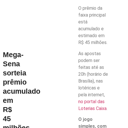
O prêmio da
faixa principal
está
acumulado e
estimado em
R$ 45 milhões.
Mega-
As apostas
podem ser
Sena
feitas até as
sorteia
20h (horário de
prêmio
Brasília), nas
lotéricas e
acumulado
pela internet,
em
no portal das
R$
Loterias Caixa
.
45
O jogo
simples, com
milhões