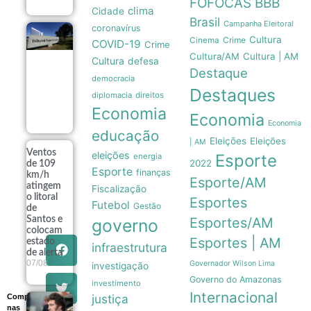
FOFOCAS
BBB
clima
Cidade
Brasil
Campanha Eleitoral
coronavírus
TSE institui
Cultura
Crime
Cinema
COVID-19
Crime
grupo de
Cultura/AM
Cultura | AM
assessoramento
Cultura
defesa
para vigiar IA e
Destaque
democracia
fake news nas
Destaques
eleições de
diplomacia
direitos
2026
Economia
07/08
Economia
Economia
educação
Eleições
Eleições
| AM
Ventos
eleições
Esporte
energia
2022
de 109
Esporte
finanças
km/h
Esporte/AM
atingem
Fiscalização
o litoral
Esportes
Futebol
Gestão
de
Santos e
Esportes/AM
governo
colocam
Esportes | AM
estado
infraestrutura
de alerta
07/08
Governador Wilson Lima
investigação
Governo do Amazonas
investimento
Internacional
justiça
Compartilhe
Governo
nas