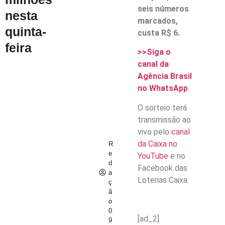
seis números
nesta
marcados,
quinta-
custa R$ 6.
feira
>>Siga o
canal da
Agência Brasil
no WhatsApp
O sorteio terá
transmissão ao
vivo pelo
canal
da Caixa no
R
e
YouTube
e no
d
Facebook das
a
Loterias Caixa.
ç
ã
o
0
[ad_2]
9