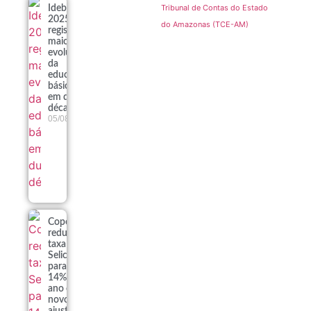
Tribunal de Contas do Estado
Ideb
2025
do Amazonas (TCE-AM)
registra
maior
evolução
da
educação
básica
em duas
décadas
05/08
Copom
reduz
taxa
Selic
para
14% ao
ano em
novo