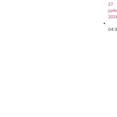
27
junh
202
04: