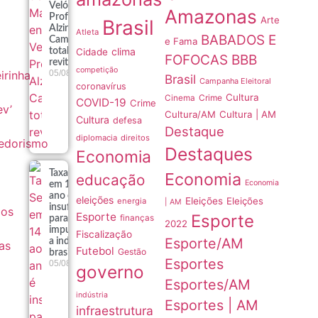
Velódromo
Amazonas
Professora
Arte
Brasil
Alzira
Atleta
BABADOS E
Campos
e Fama
clima
totalmente
Cidade
FOFOCAS
BBB
revitalizado
competição
eirinha
05/08
Brasil
Campanha Eleitoral
coronavírus
Cultura
Crime
Cinema
COVID-19
Crime
v’
Cultura/AM
Cultura | AM
Cultura
defesa
Destaque
diplomacia
direitos
edorismo
Destaques
Economia
Taxa Selic
Economia
educação
Economia
em 14% ao
ano é
eleições
Eleições
Eleições
energia
| AM
insuficiente
dos
Esporte
Esporte
finanças
para
2022
impulsionar
Fiscalização
Esporte/AM
a indústria
as
Futebol
Gestão
brasileira
Esportes
05/08
governo
Esportes/AM
indústria
Esportes | AM
infraestrutura