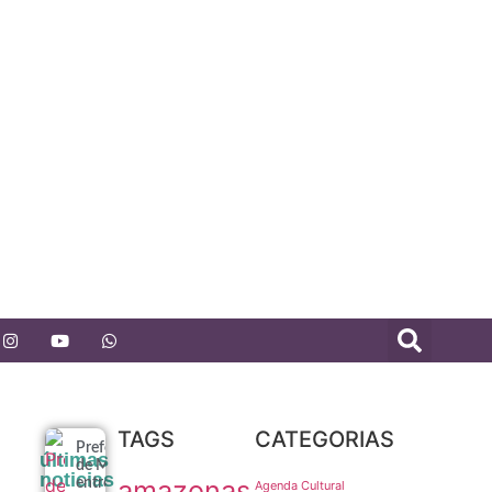
TAGS
CATEGORIAS
Prefeitura
últimas
de Manaus
noticias
amazonas
entrega
Agenda Cultural