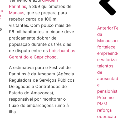
Vermelho e azul
dividem
Parintins
, a 369 quilômetros de
o/
Manaus
, que se prepara para
6
receber cerca de 100 mil
visitantes. Com pouco mais de
Anterior
‘F
38
96 mil habitantes, a cidade deve
da
praticamente dobrar de
Manauspre
população durante os três dias
fortalece
de disputa entre os
bois-bumbás
empreend
Garantido e Caprichoso
.
e valoriza
talentos
A estimativa para o Festival de
de
Parintins é da Arsepam (Agência
aposenta
Reguladora de Serviços Públicos
e
Delegados e Contratados do
pensionist
Estado do Amazonas),
Próximo
responsável por monitorar o
PMM
fluxo de embarcações rumo à
reforça
ilha.
operação