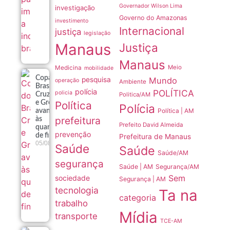
Governador Wilson Lima
investigação
Governo do Amazonas
investimento
Internacional
justiça
legislação
Manaus
Justiça
Manaus
Meio
Medicina
mobilidade
Copa do
pesquisa
Mundo
operação
Ambiente
Brasil:
polícia
POLÍTICA
policia
Politica/AM
Cruzeiro
Política
e Grêmio
Polícia
Política | AM
avançam
prefeitura
às
Prefeito David Almeida
quartas
prevenção
de final
Prefeitura de Manaus
05/08
Saúde
Saúde
Saúde/AM
segurança
Saúde | AM
Segurança/AM
Sem
sociedade
Segurança | AM
tecnologia
Ta na
categoria
trabalho
Mídia
transporte
TCE-AM