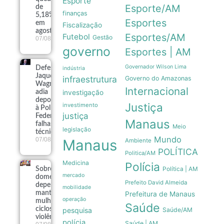
Esporte
Esporte/AM
de
finanças
5,18%
Esportes
em
Fiscalização
agosto
Esportes/AM
Futebol
Gestão
07/08
governo
Esportes | AM
Governador Wilson Lima
Defesa de
indústria
Jaques
infraestrutura
Governo do Amazonas
Wagner
Internacional
adia
investigação
depoimento
Justiça
investimento
à Polícia
justiça
Federal por
Manaus
falhas
Meio
legislação
técnicas
Mundo
07/08
Manaus
Ambiente
POLÍTICA
Politica/AM
Medicina
Polícia
Política | AM
Sobrecarga
mercado
doméstica e
Prefeito David Almeida
dependência
mobilidade
mantêm
Prefeitura de Manaus
operação
mulheres em
Saúde
ciclos de
pesquisa
Saúde/AM
violência
polícia
Saúde | AM