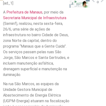
GT para Plano de Bioeconomia do Amazonas com inscrições abertas
Prefeitura abre inscrições gratuitas Gestão de Redes Sociais
[ad_1]
A
Prefeitura de Manaus
, por meio da
Secretaria Municipal de Infraestrutura
(Seminf), realizou, nesta sexta-feira,
26/6, uma série de ações de
infraestrutura no bairro Cidade de Deus,
zona Norte da capital, dentro do
programa “Manaus que a Gente Cuida”.
Os serviços passam pelas ruas São
Jorge, São Marcos e Santa Gertrudes, e
incluem manutenção asfáltica,
drenagem superficial e manutenção na
iluminação.
Na rua São Marcos, as equipes da
Unidade Gestora Municipal de
Abastecimento de Energia Elétrica
(UGPM-Energia) atuaram na fiscalização