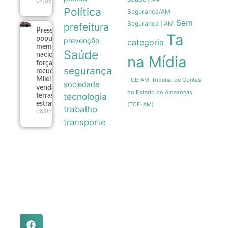
07/08
Política
Segurança/AM
Sem
Segurança | AM
prefeitura
Pressão
Ta
popular e
prevenção
categoria
memória
Saúde
nacional
na Mídia
forçam
segurança
recuo de
Milei sobre
Tribunal de Contas
TCE-AM
sociedade
venda de
do Estado do Amazonas
tecnologia
terras a
estrangeiros
(TCE-AM)
trabalho
06/08
transporte