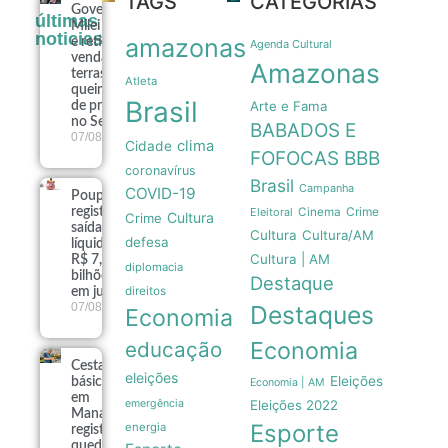
TAGS
CATEGORIAS
Governo
últimas
Milei recua
noticias
amazonas
e retira
Agenda Cultural
venda de
Amazonas
terras
Atleta
queimadas
Brasil
Arte e Fama
de projeto
no Senado
BABADOS E
07/08
clima
Cidade
FOFOCAS
BBB
coronavírus
Brasil
Campanha
COVID-19
Poupança
Crime
registra
Eleitoral
Cinema
Cultura
Crime
saída
Cultura
Cultura/AM
defesa
líquida de
Cultura | AM
R$ 7,15
diplomacia
bilhões
Destaque
direitos
em julho
07/08
Destaques
Economia
Economia
educação
Cesta
eleições
Eleições
básica
Economia | AM
em
emergência
Eleições 2022
Manaus
Esporte
energia
registra
queda