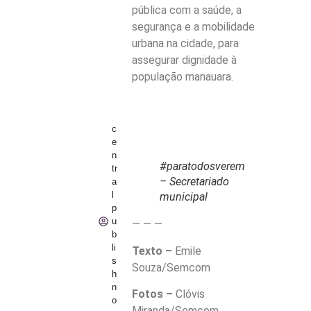
pública com a saúde, a
segurança e a mobilidade
urbana na cidade, para
assegurar dignidade à
população manauara.
c
e
n
#paratodosverem
tr
– Secretariado
a
l
municipal
p
u
— — —
b
li
Texto –
Emile
s
Souza/Semcom
h
n
Fotos –
Clóvis
o
Miranda/Semcom