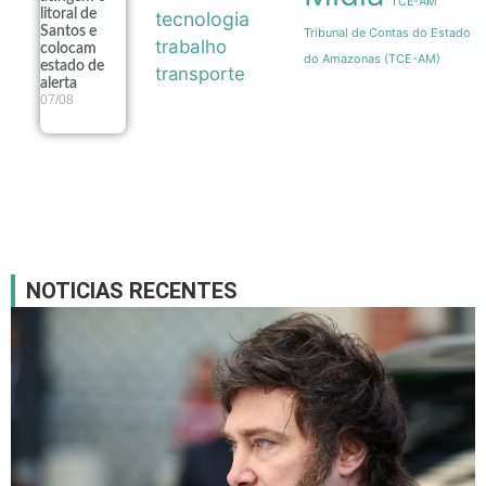
TCE-AM
litoral de
tecnologia
Santos e
Tribunal de Contas do Estado
trabalho
colocam
do Amazonas (TCE-AM)
estado de
transporte
alerta
07/08
NOTICIAS RECENTES