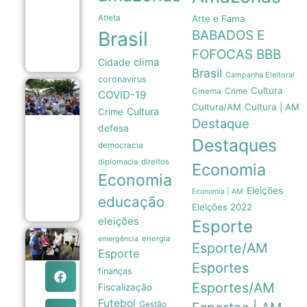
recebe
Atleta
Arte e Fama
homenagens
do mundo
Brasil
BABADOS E
esportivo
08/08
FOFOCAS
BBB
clima
Cidade
Brasil
Campanha Eleitoral
coronavírus
Cultura
Crime
Bolerão
Cinema
COVID-19
da
Cultura/AM
Cultura | AM
Cultura
Crime
Saudade
Destaque
celebra
defesa
Dia dos
Destaques
democracia
Pais com
música e
diplomacia
direitos
Economia
integração
Economia
em
Manaus
Eleições
Economia | AM
educação
08/08
Eleições 2022
eleições
Esporte
energia
emergência
Eleições
Esporte/AM
2026:
Esporte
partidos têm
Esportes
finanças
até o dia 15
para
Esportes/AM
Fiscalização
oficializar
Futebol
Gestão
candidaturas