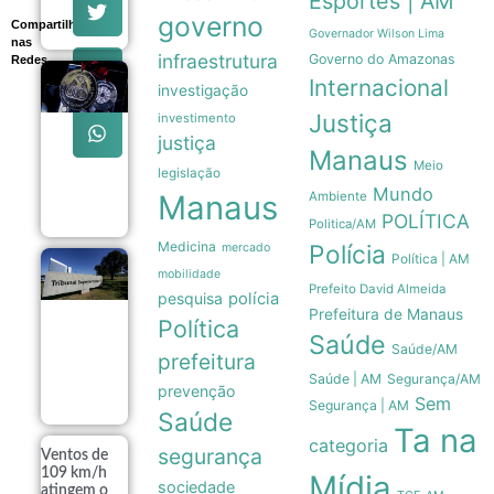
Esportes | AM
08/08
governo
Compartilhe
Governador Wilson Lima
nas
infraestrutura
Governo do Amazonas
Redes
Legado
Internacional
investigação
paralímpico:
a trajetória
Justiça
investimento
da primeira
justiça
medalha do
Manaus
Meio
Brasil em
legislação
1976
Mundo
Manaus
Ambiente
07/08
POLÍTICA
Politica/AM
Medicina
Polícia
mercado
Política | AM
TSE institui
mobilidade
grupo de
Prefeito David Almeida
pesquisa
polícia
assessoramento
Prefeitura de Manaus
para vigiar IA e
Política
Saúde
fake news nas
Saúde/AM
eleições de
prefeitura
2026
Saúde | AM
Segurança/AM
prevenção
07/08
Sem
Segurança | AM
Saúde
Ta na
categoria
segurança
Ventos de
109 km/h
Mídia
sociedade
atingem o