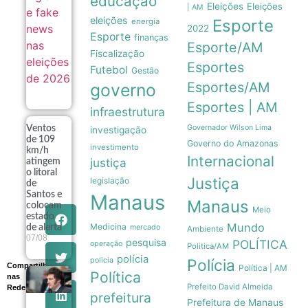
educação
Eleições
Eleições
| AM
eleições
Esporte
energia
2022
Esporte
finanças
Esporte/AM
Fiscalização
Esportes
Futebol
Gestão
Esportes/AM
governo
Esportes | AM
infraestrutura
Governador Wilson Lima
Ventos
investigação
de 109
Governo do Amazonas
investimento
km/h
Internacional
justiça
atingem
o litoral
Justiça
legislação
de
Santos e
Manaus
Manaus
colocam
Meio
estado
Mundo
Medicina
de alerta
mercado
Ambiente
07/08
pesquisa
POLÍTICA
operação
Politica/AM
polícia
policia
Polícia
Compartilhe
Política | AM
Política
nas
Governo
Prefeito David Almeida
Redes
Milei recua
prefeitura
e retira
Prefeitura de Manaus