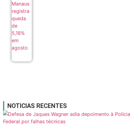
registra
queda
de
5,18%
em
agosto
07/08
NOTICIAS RECENTES