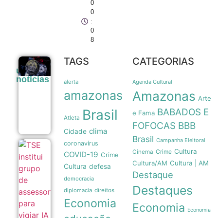
0
0
:
0
8
TAGS
CATEGORIAS
Legado
últimas
paralímpico:
noticias
a trajetória
alerta
Agenda Cultural
da primeira
amazonas
Amazonas
medalha do
Arte
Brasil em
Brasil
BABADOS E
1976
e Fama
Atleta
07/08
FOFOCAS
BBB
clima
Cidade
Brasil
Campanha Eleitoral
coronavírus
TSE institui
Cultura
Crime
Cinema
COVID-19
Crime
grupo de
Cultura/AM
Cultura | AM
assessoramento
Cultura
defesa
para vigiar IA e
Destaque
democracia
fake news nas
Destaques
eleições de
diplomacia
direitos
2026
Economia
07/08
Economia
Economia