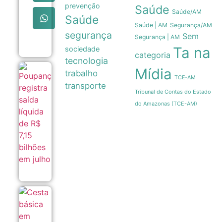
venda de
prevenção
Saúde
terras
Saúde/AM
Saúde
queimadas
Saúde | AM
Segurança/AM
de projeto
segurança
no Senado
Sem
Segurança | AM
07/08
Ta na
sociedade
categoria
tecnologia
Mídia
Poupança
trabalho
TCE-AM
registra
transporte
saída
Tribunal de Contas do Estado
líquida de
R$ 7,15
do Amazonas (TCE-AM)
bilhões
em julho
07/08
Cesta
básica
em
Manaus