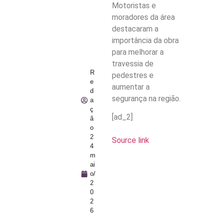
Motoristas e
moradores da área
destacaram a
importância da obra
para melhorar a
travessia de
R
pedestres e
e
aumentar a
d
segurança na região.
a
ç
[ad_2]
ã
o
2
Source link
4
m
ai
o/
2
0
2
6