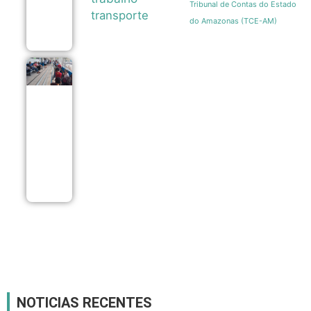
Tribunal de Contas do Estado
dos
transporte
ambulantes
do Amazonas (TCE-AM)
08/08
Vacinação
contra
sarampo
em São
Paulo
gera
longas
filas em
postos da
capital
08/08
NOTICIAS RECENTES