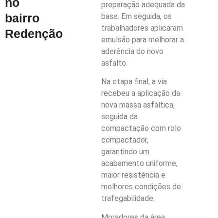
no
preparação adequada da
bairro
base. Em seguida, os
trabalhadores aplicaram
Redenção
emulsão para melhorar a
aderência do novo
asfalto.
Na etapa final, a via
recebeu a aplicação da
nova massa asfáltica,
seguida da
compactação com rolo
compactador,
garantindo um
acabamento uniforme,
maior resistência e
melhores condições de
trafegabilidade.
Moradores da área