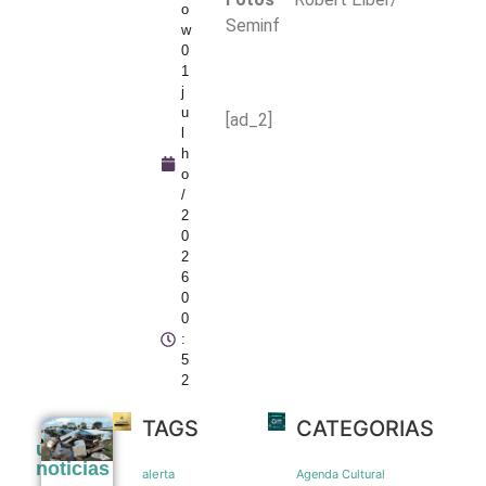
o
Seminf
w
0
1
j
u
[ad_2]
l
h
o
/
2
0
2
6
0
0
:
5
2
TAGS
CATEGORIAS
Tubarões
últimas
são usados
noticias
como
alerta
Agenda Cultural