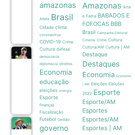
sensores
amazonas
Amazonas
móveis
Arte
para prever
Brasil
BABADOS E
a
e Fama
Atleta
intensidade
FOFOCAS
BBB
de
clima
Cidade
furacões
Brasil
Campanha Eleitoral
08/08
coronavírus
Cultura
Crime
Cinema
COVID-19
Crime
Cultura/AM
Cultura | AM
Cultura
defesa
Beatriz
Destaque
democracia
Haddad
Destaques
Maia
direitos
diplomacia
anuncia
Economia
pausa
Economia
na
Economia
educação
carreira
Eleições
Eleições
| AM
e
eleições
Esporte
afasta-
energia
2022
se das
Esporte
quadras
Esporte/AM
08/08
finanças
Esportes
Fiscalização
Esportes/AM
Futebol
Gestão
Lula
governo
Esportes | AM
pretende
apresentar