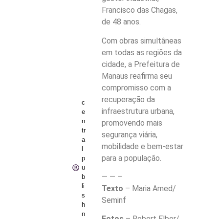
Francisco das Chagas,
de 48 anos.
Com obras simultâneas
em todas as regiões da
cidade, a Prefeitura de
Manaus reafirma seu
compromisso com a
recuperação da
c
infraestrutura urbana,
e
n
promovendo mais
tr
segurança viária,
a
mobilidade e bem-estar
l
para a população.
p
u
— — –
b
li
Texto
– Maria Amed/
s
Seminf
h
n
Fotos
– Robert Elber/