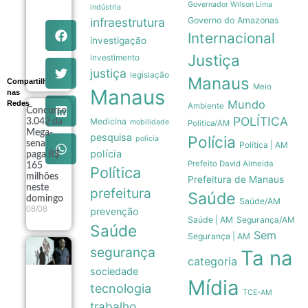
dados de
Governador Wilson Lima
indústria
preservação
infraestrutura
Governo do Amazonas
da
Internacional
Amazônia
investigação
ao governo
Justiça
investimento
Trump
08/08
justiça
legislação
Manaus
Compartilhe
Meio
Manaus
nas
Mundo
Redes
Ambiente
Concurso
POLÍTICA
Medicina
3.042 da
mobilidade
Politica/AM
Mega-
pesquisa
Polícia
policia
sena
Política | AM
polícia
paga R$
Prefeito David Almeida
165
Política
milhões
Prefeitura de Manaus
neste
prefeitura
Saúde
domingo
Saúde/AM
08/08
prevenção
Saúde | AM
Segurança/AM
Saúde
Sem
Segurança | AM
segurança
Exposição
Ta na
categoria
fotográfica
sociedade
no Rio
Mídia
revela a
tecnologia
TCE-AM
estética e a
trabalho
resistência