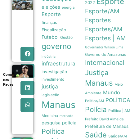
Esporte
2022
Tubarões
eleições
energia
são usados
Esporte/AM
como
Esporte
sensores
Esportes
finanças
móveis
para prever
Esportes/AM
Fiscalização
a
Futebol
Esportes | AM
Gestão
intensidade
de
governo
furacões
Governador Wilson Lima
08/08
Governo do Amazonas
indústria
Internacional
infraestrutura
Beatriz
Justiça
investigação
Compartilhe
Haddad
investimento
nas
Maia
Manaus
Meio
Redes
anuncia
justiça
pausa
Mundo
Ambiente
legislação
na
POLÍTICA
carreira
Politica/AM
Manaus
e
Polícia
afasta-
Política | AM
se das
Medicina
mercado
Prefeito David Almeida
quadras
pesquisa
polícia
08/08
Prefeitura de Manaus
Política
Saúde
Saúde/AM