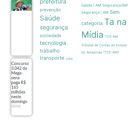
prefeitura
Lula
Saúde | AM
Segurança/AM
pretende
prevenção
Sem
Segurança | AM
apresentar
Saúde
dados de
Ta na
categoria
preservação
segurança
da
Mídia
Amazônia
sociedade
TCE-AM
ao governo
Trump
tecnologia
Tribunal de Contas do Estado
08/08
trabalho
do Amazonas (TCE-AM)
transporte
voto
Concurso
3.042 da
Mega-
sena
paga R$
165
milhões
neste
domingo
08/08