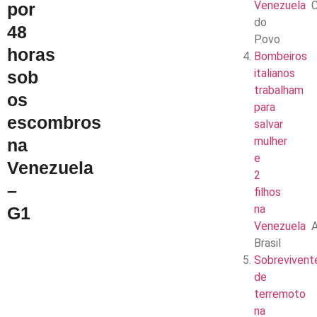
Venezuela
C
por
do
48
Povo
horas
Bombeiros
italianos
sob
trabalham
os
para
escombros
salvar
mulher
na
e
Venezuela
2
–
filhos
na
G1
Venezuela
Brasil
Sobrevivent
de
terremoto
na