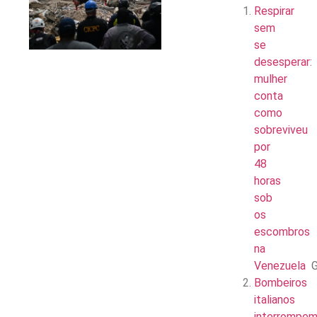
Respirar
sem
se
desesperar:
mulher
conta
como
sobreviveu
por
48
horas
sob
os
escombros
na
Venezuela
Bombeiros
italianos
interrompe