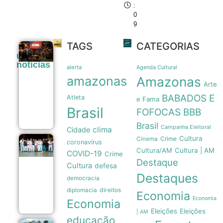
:
0
9
TAGS
CATEGORIAS
Educação
últimas
paterna
noticias
como pilar
alerta
Agenda Cultural
fundamental
amazonas
Amazonas
no combate
Arte
à misoginia
BABADOS E
Atleta
desde a
e Fama
infância
Brasil
FOFOCAS
BBB
09/08
Brasil
Campanha Eleitoral
clima
Cidade
Cultura
Crime
Cinema
coronavírus
Prefeitura
Cultura/AM
Cultura | AM
de Manaus
COVID-19
Crime
amplia apoio
Destaque
Cultura
defesa
a atletas de
Destaques
jiu-jítsu para
democracia
150
direitos
diplomacia
beneficiados
Economia
09/08
Economia
Economia
Eleições
Eleições
| AM
educação