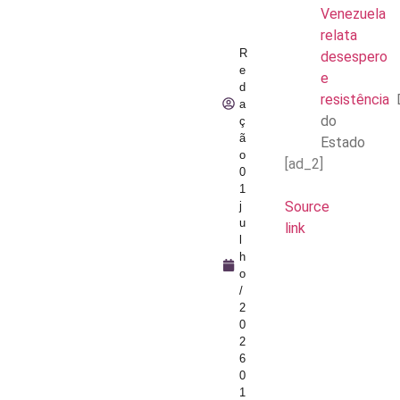
Venezuela
relata
R
desespero
e
e
d
resistência
a
do
ç
ã
Estado
o
[ad_2]
0
1
Source
j
u
link
l
h
o
/
2
0
2
6
0
1