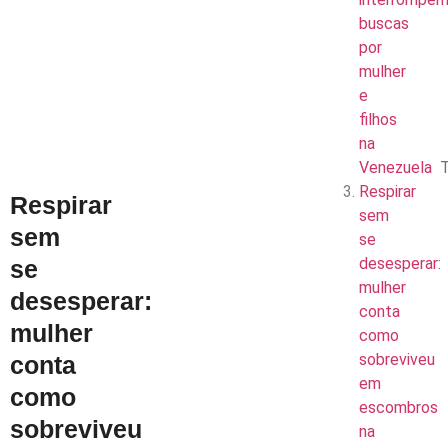
buscas
por
mulher
e
filhos
na
Venezuela
T
Respirar
Respirar
sem
sem
se
desesperar:
se
mulher
desesperar:
conta
mulher
como
sobreviveu
conta
em
como
escombros
sobreviveu
na