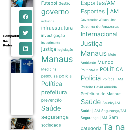
em Manaus
Esportes/AM
Futebol
Gestão
tem 639
governo
Esportes | AM
vagas de
emprego
abertas
Governador Wilson Lima
indústria
pelo Sine
Governo do Amazonas
infraestrutura
com
Internacional
orientações
investigação
Compartilhe
aos
nas
Justiça
investimento
candidatos
Redes
06/08
justiça
legislação
Manaus
Meio
Manaus
Mundo
Ambiente
Estudo
POLÍTICA
Medicina
mostra que
Politica/AM
Trikafta
polícia
pesquisa
Polícia
derrubou
Política | AM
Política
em 85% as
Prefeito David Almeida
internações
prefeitura
por fibrose
Prefeitura de Manaus
cística no
prevenção
Saúde
SUS
Saúde/AM
06/08
Saúde
Saúde | AM
Segurança/AM
segurança
Sem
Segurança | AM
Endividamento
Ta na
sociedade
categoria
das famílias