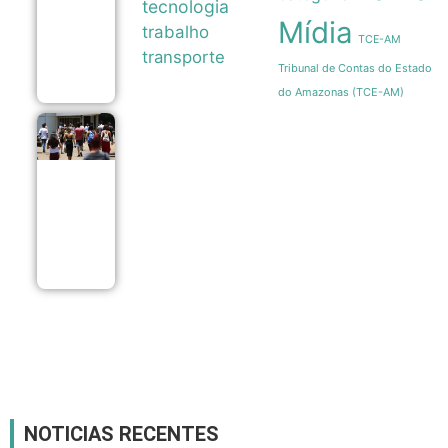
tecnologia
brasileiras
Mídia
atinge recorde
trabalho
TCE-AM
de 82% em
transporte
julho
Tribunal de Contas do Estado
06/08
do Amazonas (TCE-AM)
Enade 2026
encerra
prazo para
recursos de
atendimento
especializado
nesta sexta-
feira
06/08
NOTICIAS RECENTES