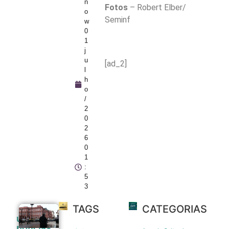
n
Fotos
– Robert Elber/
o
Seminf
w
0
1
j
u
[ad_2]
l
h
o
/
2
0
2
6
0
1
:
5
3
TAGS
CATEGORIAS
Pressão
últimas
popular e
noticias