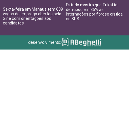
Estudo mostra que Trikafta
Sexta-feira em Manaus tem 639
derrubou em 85% as
vagas de emprego abertas pelo
internações por fibrose cística
Sine com orientações aos
no SUS
candidatos
desenvolvimento: