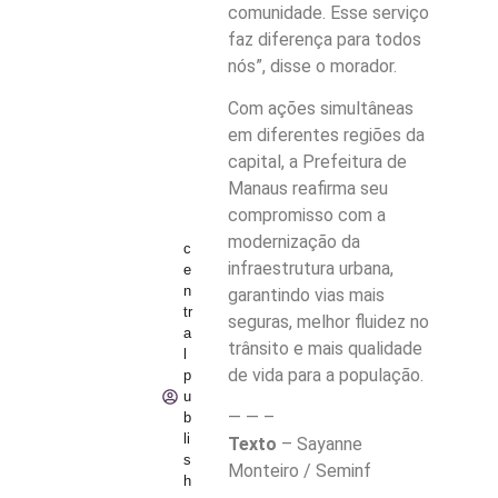
comunidade. Esse serviço
faz diferença para todos
nós”, disse o morador.
Com ações simultâneas
em diferentes regiões da
capital, a Prefeitura de
Manaus reafirma seu
compromisso com a
modernização da
c
infraestrutura urbana,
e
n
garantindo vias mais
tr
seguras, melhor fluidez no
a
trânsito e mais qualidade
l
de vida para a população.
p
u
— — –
b
li
Texto
– Sayanne
s
Monteiro / Seminf
h