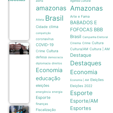
memória
Agenda Cultural
alerta
nacional
amazonas
Amazonas
forçam
recuo de
Brasil
Arte e Fama
Milei sobre
Atleta
venda de
BABADOS E
terras a
clima
Cidade
estrangeiros
FOFOCAS
BBB
06/08
competição
Brasil
Campanha Eleitoral
coronavírus
Cultura
Crime
Cinema
COVID-19
Pressão
Cultura/AM
Cultura | AM
Cultura
Crime
popular
Destaque
e
defesa
democracia
memória
Destaques
das
diplomacia
direitos
Malvinas
Economia
Economia
forçam
Milei a
educação
recuar
Eleições
Economia | AM
sobre
eleições
Eleições 2022
venda
Esporte
de terras
energia
emergência
06/08
Esporte
Esporte/AM
finanças
Esportes
Fiscalização
Sexta-feira