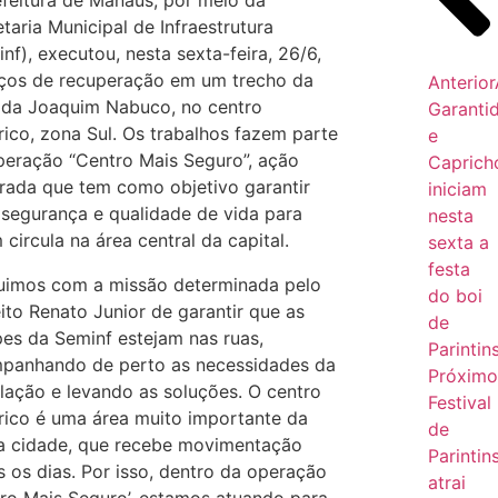
efeitura de Manaus, por meio da
taria Municipal de Infraestrutura
nf), executou, nesta sexta-feira, 26/6,
iços de recuperação em um trecho da
Anterior
ida Joaquim Nabuco, no centro
Garanti
rico, zona Sul. Os trabalhos fazem parte
e
peração “Centro Mais Seguro”, ação
Caprich
grada que tem como objetivo garantir
iniciam
 segurança e qualidade de vida para
nesta
circula na área central da capital.
sexta a
festa
uimos com a missão determinada pelo
do boi
ito Renato Junior de garantir que as
de
pes da Seminf estejam nas ruas,
Parintin
panhando de perto as necessidades da
Próxim
lação e levando as soluções. O centro
Festival
órico é uma área muito importante da
de
a cidade, que recebe movimentação
Parintin
s os dias. Por isso, dentro da operação
atrai