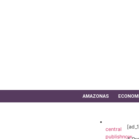
AMAZONAS
ECONOM
[ad_1
central
publishnow