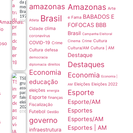
da primeira
amazonas
Amazonas
medalha do
Arte
Brasil em
Brasil
BABADOS E
1976
e Fama
Atleta
Amazonas:
07/08
FOFOCAS
BBB
clima
do
Cidade
Brasil
Campanha Eleitoral
coronavírus
Cultura
Crime
Cinema
COVID-19
oso
Crime
Cultura/AM
Cultura | AM
Cultura
defesa
Destaque
democracia
Destaques
diplomacia
direitos
Economia
Economia
Economia |
TSE institui
educação
grupo de
Eleições
Eleições 2022
AM
assessoramento
eleições
Esporte
energia
s
para vigiar IA e
Esporte
finanças
fake news nas
o
Esporte/AM
eleições de
Fiscalização
2026
Esportes
Futebol
Gestão
07/08
Esportes/AM
governo
s
Esportes | AM
infraestrutura