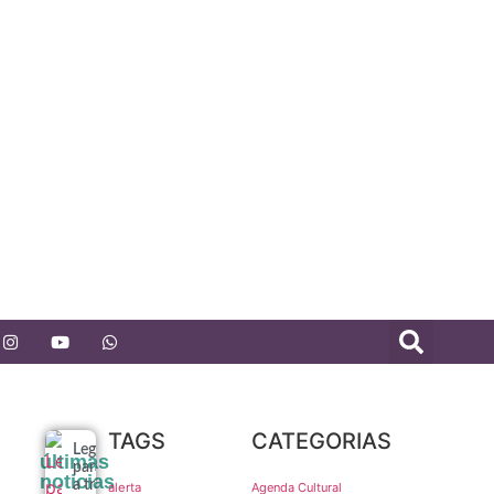
TAGS
CATEGORIAS
Legado
últimas
paralímpico:
noticias
a trajetória
alerta
Agenda Cultural