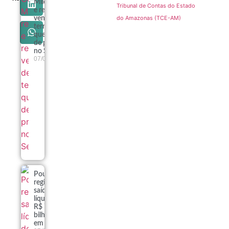
Milei recua
Tribunal de Contas do Estado
e retira
do Amazonas (TCE-AM)
venda de
terras
queimadas
de projeto
no Senado
07/08
Poupança
registra
saída
líquida de
R$ 7,15
bilhões
em julho