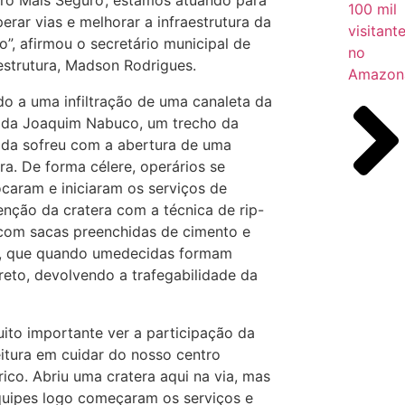
tro Mais Seguro’, estamos atuando para
100 mil
erar vias e melhorar a infraestrutura da
visitant
o”, afirmou o secretário municipal de
no
aestrutura, Madson Rodrigues.
Amazon
do a uma infiltração de uma canaleta da
ida Joaquim Nabuco, um trecho da
ida sofreu com a abertura de uma
ra. De forma célere, operários se
ocaram e iniciaram os serviços de
enção da cratera com a técnica de rip-
 com sacas preenchidas de cimento e
a, que quando umedecidas formam
reto, devolvendo a trafegabilidade da
uito importante ver a participação da
eitura em cuidar do nosso centro
rico. Abriu uma cratera aqui na via, mas
quipes logo começaram os serviços e