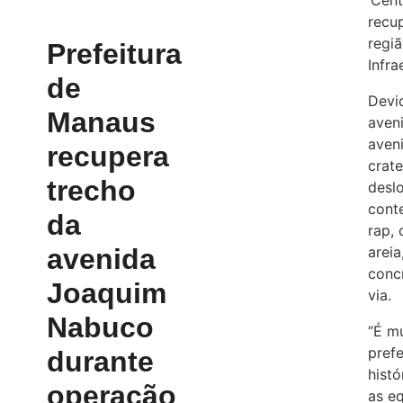
‘Cen
recup
regiã
Prefeitura
Infr
de
Devi
Manaus
aven
aven
recupera
crate
trecho
desl
cont
da
rap,
avenida
arei
conc
Joaquim
via.
Nabuco
“É m
pref
durante
histó
operação
as e