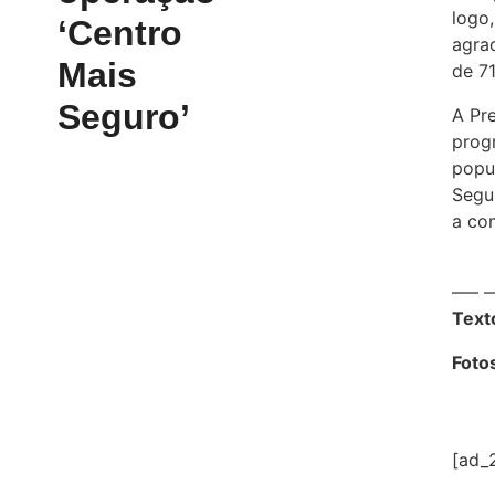
logo
‘Centro
agra
Mais
de 7
Seguro’
A Pr
prog
popu
Segur
a co
—– 
Tex
Foto
[ad_