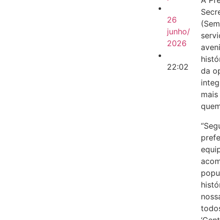
A Pr
Secre
26
(Semi
junho/
serv
2026
aven
histó
22:02
da o
inte
mais
quem 
“Seg
prefe
equi
acom
popu
hist
noss
todo