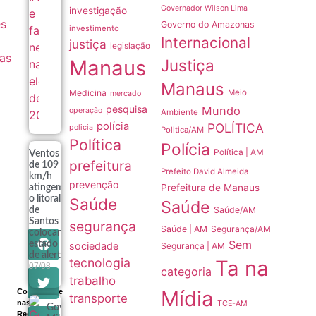
Governador Wilson Lima
investigação
es
Governo do Amazonas
investimento
Internacional
justiça
legislação
as
Manaus
Justiça
Manaus
Medicina
Meio
mercado
pesquisa
Mundo
operação
Ambiente
polícia
POLÍTICA
policia
Politica/AM
Política
Polícia
Política | AM
Ventos
prefeitura
de 109
Prefeito David Almeida
km/h
prevenção
Prefeitura de Manaus
atingem
o litoral
Saúde
Saúde
Saúde/AM
de
Santos e
segurança
Saúde | AM
Segurança/AM
colocam
Sem
estado
sociedade
Segurança | AM
de alerta
tecnologia
Ta na
07/08
categoria
trabalho
Mídia
Compartilhe
transporte
nas
TCE-AM
Governo
Redes