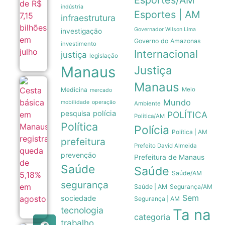
Esportes/AM
07/08
indústria
Esportes | AM
infraestrutura
Governador Wilson Lima
investigação
Governo do Amazonas
investimento
Internacional
justiça
legislação
Manaus
Justiça
Manaus
Cesta
Medicina
Meio
mercado
básica
Mundo
em
mobilidade
operação
Ambiente
Manaus
pesquisa
polícia
POLÍTICA
Politica/AM
registra
Política
queda
Polícia
Política | AM
de
prefeitura
5,18%
Prefeito David Almeida
em
prevenção
Prefeitura de Manaus
agosto
07/08
Saúde
Saúde
Saúde/AM
segurança
Saúde | AM
Segurança/AM
Sem
sociedade
Segurança | AM
tecnologia
Ta na
categoria
trabalho