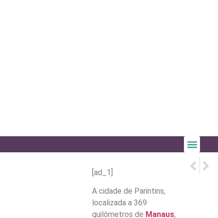
PRÓX
ANTE
PMM rea
Prefei
[ad_1]
A cidade de Parintins,
localizada a 369
quilômetros de
Manaus
,