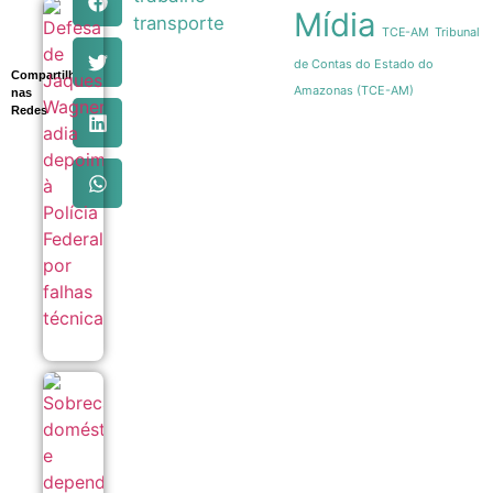
Mídia
Defesa de
transporte
Tribunal
TCE-AM
Jaques
Wagner
de Contas do Estado do
adia
Compartilhe
depoimento
Amazonas (TCE-AM)
nas
à Polícia
Redes
Federal por
falhas
técnicas
07/08
Sobrecarga
doméstica e
dependência
mantêm
mulheres em
ciclos de