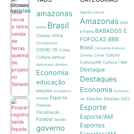
Governo
últimas
Milei recua
noticias
amazonas
e retira
Agenda Cultural
venda de
Amazonas
terras
Arte
Brasil
queimadas
Atleta
BABADOS E
de projeto
e Fama
clima
Cidade
no Senado
FOFOCAS
BBB
07/08
coronavírus
Brasil
Campanha Eleitoral
COVID-19
Crime
Cultura
Crime
Cinema
Cultura
defesa
Cultura/AM
Cultura | AM
diplomacia
direitos
Destaque
Economia
Destaques
educação
Economia
eleições
emergência
Economia |
Esporte
energia
Eleições
Eleições 2022
AM
Poupança
finanças
Esporte
registra
Fiscalização
saída
Esporte/AM
Futebol
líquida de
Gestão
R$ 7,15
Esportes
governo
bilhões
em julho