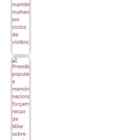
violência
07/08
Pressão
popular e
memória
nacional
forçam
recuo de
Milei sobre
venda de
terras a
estrangeiros
06/08