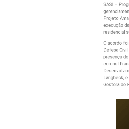
SASI – Prog
gerenciament
Projeto Ama
execução das
residencial 
O acordo fo
Defesa Civi
presença do 
coronel Fran
Desenvolvim
Langbeck, e
Gestora de P