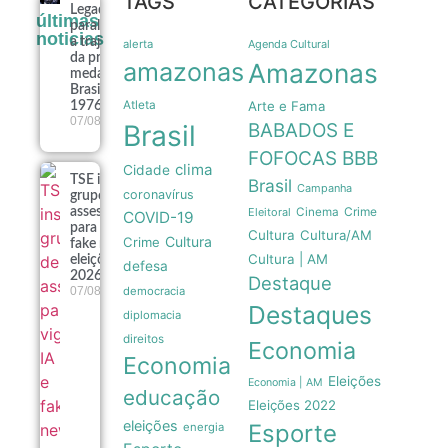
TAGS
CATEGORIAS
Legado
últimas
paralímpico:
noticias
a trajetória
alerta
Agenda Cultural
da primeira
amazonas
Amazonas
medalha do
Brasil em
Atleta
Arte e Fama
1976
07/08
Brasil
BABADOS E
FOFOCAS
BBB
clima
Cidade
TSE institui
Brasil
Campanha
coronavírus
grupo de
Crime
assessoramento
Eleitoral
Cinema
COVID-19
para vigiar IA e
Cultura
Cultura/AM
Cultura
Crime
fake news nas
Cultura | AM
eleições de
defesa
2026
Destaque
07/08
democracia
Destaques
diplomacia
direitos
Economia
Economia
Eleições
Economia | AM
educação
Eleições 2022
eleições
Esporte
energia