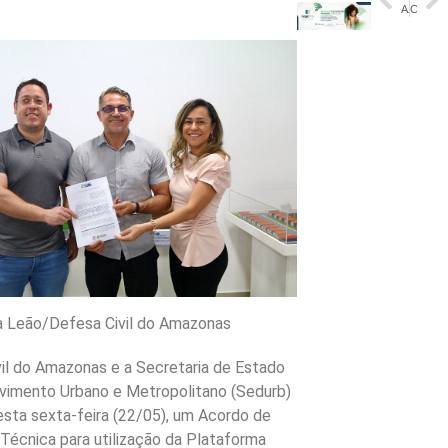
A uma semana do fim do prazo, mais de 30 mi enviaram declaração do IR
Comunidade de pescadores artesanais recebe atendimento jurídico da Defensoria em Beruri
a Leão/Defesa Civil do Amazonas
il do Amazonas e a Secretaria de Estado
vimento Urbano e Metropolitano (Sedurb)
esta sexta-feira (22/05), um Acordo de
Técnica para utilização da Plataforma