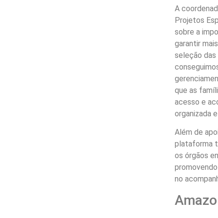
A coordenad
Projetos Esp
sobre a impo
garantir mai
seleção das 
conseguimos 
gerenciament
que as famíl
acesso e ac
organizada e
Além de apo
plataforma 
os órgãos e
promovendo 
no acompanh
Amazon