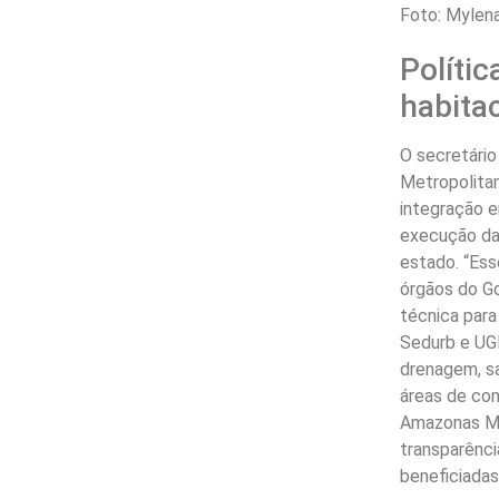
Foto: Mylen
Polític
habita
O secretári
Metropolitan
integração e
execução das
estado. “Ess
órgãos do G
técnica para
Sedurb e UGP
drenagem, s
áreas de con
Amazonas Me
transparênci
beneficiadas”