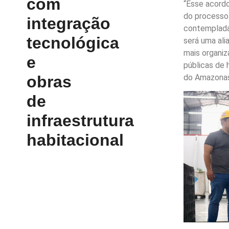
com
“Esse acordo
do processo 
integração
contemplada
tecnológica
será uma ali
mais organiz
e
públicas de 
obras
do Amazonas
de
infraestrutura
habitacional