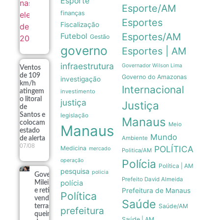
Esporte
Esporte/AM
finanças
Esportes
Fiscalização
Esportes/AM
Futebol
Gestão
governo
Esportes | AM
infraestrutura
Governador Wilson Lima
Ventos
de 109
Governo do Amazonas
investigação
km/h
Internacional
atingem
investimento
o litoral
justiça
Justiça
de
Santos e
legislação
Manaus
colocam
Meio
Manaus
estado
Mundo
Ambiente
de alerta
07/08
POLÍTICA
Medicina
mercado
Politica/AM
operação
Polícia
Política | AM
pesquisa
policia
Governo
Prefeito David Almeida
polícia
Milei recua
Prefeitura de Manaus
e retira
Política
venda de
Saúde
Saúde/AM
terras
prefeitura
queimadas
Saúde | AM