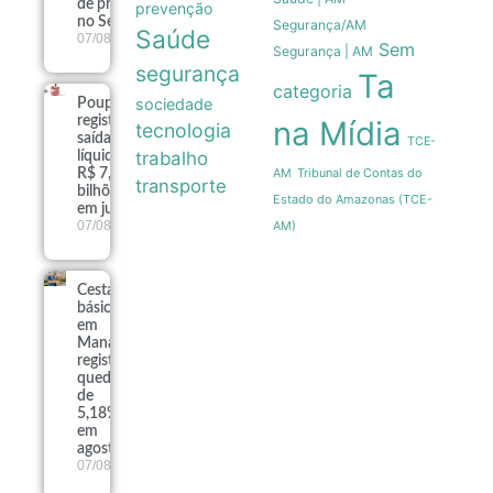
de projeto
prevenção
no Senado
Segurança/AM
Saúde
07/08
Sem
Segurança | AM
segurança
Ta
categoria
sociedade
Poupança
registra
na Mídia
tecnologia
saída
TCE-
trabalho
líquida de
Tribunal de Contas do
R$ 7,15
AM
transporte
bilhões
Estado do Amazonas (TCE-
em julho
07/08
AM)
Cesta
básica
em
Manaus
registra
queda
de
5,18%
em
agosto
07/08