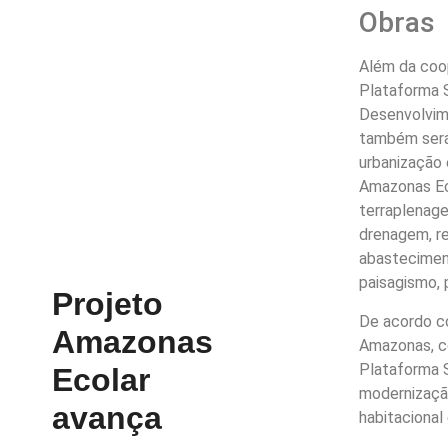
Obras
Além da coo
Plataforma S
Desenvolvim
também será
urbanização 
Amazonas Eco
terraplenage
drenagem, r
abasteciment
paisagismo, 
Projeto
De acordo co
Amazonas
Amazonas, co
Plataforma 
Ecolar
modernizaçã
avança
habitacional