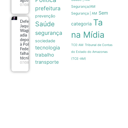
agosto
07/08
Segurança/AM
prefeitura
Sem
Segurança | AM
prevenção
Ta
Defesa de
Saúde
categoria
Jaques
Wagner
segurança
na Mídia
adia
depoimento
sociedade
à Polícia
Tribunal de Contas
TCE-AM
tecnologia
Federal por
do Estado do Amazonas
falhas
trabalho
técnicas
(TCE-AM)
transporte
07/08