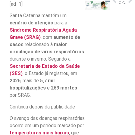
Garantido encerra última noite de festival e transforma Parintins em terra encantada – Amazonas
Greve de ônibus no Rio é confirmada; Justiça determina frota mínima
[ad_1]
Santa Catarina mantém um
cenário de atenção
para a
Síndrome Respiratória Aguda
Grave (SRAG)
, com
aumento de
casos
relacionado à
maior
circulação de vírus respiratórios
durante o inverno. Segundo a
Secretaria de Estado da Saúde
(SES)
, o Estado já registrou, em
2026
, mais de
5,7 mil
hospitalizações
e
269 mortes
por SRAG.
Continua depois da publicidade
O avanço das doenças respiratórias
ocorre em um período marcado por
temperaturas mais baixas
, que