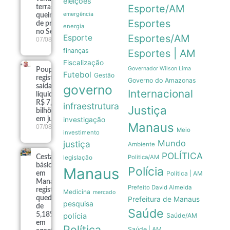
eleições
Esporte/AM
terras
emergência
queimadas
Esportes
de projeto
energia
no Senado
Esportes/AM
Esporte
07/08
finanças
Esportes | AM
Fiscalização
Governador Wilson Lima
Poupança
Futebol
Gestão
registra
Governo do Amazonas
governo
saída
Internacional
líquida de
R$ 7,15
infraestrutura
Justiça
bilhões
em julho
investigação
Manaus
07/08
Meio
investimento
Mundo
justiça
Ambiente
POLÍTICA
Cesta
Politica/AM
legislação
básica
Polícia
Manaus
Política | AM
em
Manaus
Prefeito David Almeida
registra
Medicina
mercado
queda
Prefeitura de Manaus
pesquisa
de
Saúde
5,18%
polícia
Saúde/AM
em
Política
Saúde | AM