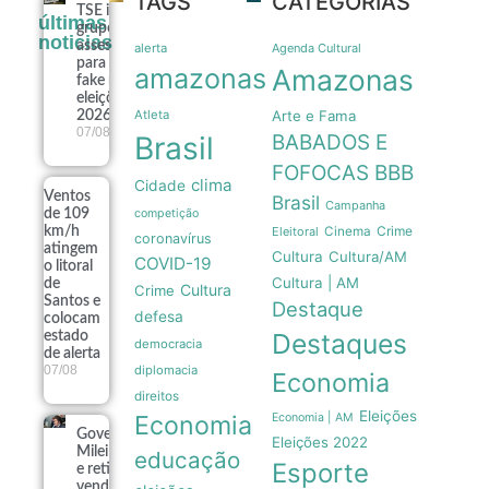
TAGS
CATEGORIAS
TSE institui
últimas
grupo de
noticias
assessoramento
alerta
Agenda Cultural
para vigiar IA e
amazonas
Amazonas
fake news nas
eleições de
Atleta
Arte e Fama
2026
07/08
Brasil
BABADOS E
FOFOCAS
BBB
clima
Cidade
Ventos
Brasil
Campanha
de 109
competição
Crime
km/h
Eleitoral
Cinema
coronavírus
atingem
Cultura
Cultura/AM
COVID-19
o litoral
Cultura | AM
de
Cultura
Crime
Santos e
Destaque
defesa
colocam
Destaques
estado
democracia
de alerta
07/08
diplomacia
Economia
direitos
Eleições
Economia
Economia | AM
Governo
Eleições 2022
Milei recua
educação
Esporte
e retira
venda de