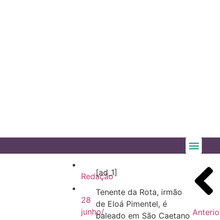
[ad_1]
Redação
Tenente da Rota, irmão
28
de Eloá Pimentel, é
junho/
Anterio
baleado em São Caetano