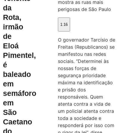
mostra as ruas mais
da
perigosas de São Paulo
Rota,
1:16
irmão
de
O governador Tarcísio de
Eloá
Freitas (Republicanos) se
Pimentel,
manifestou nas redes
sociais. “Determinei às
é
nossas forças de
baleado
segurança prioridade
em
máxima na identificação
e prisão dos
semáforo
responsáveis. Quem
em
atenta contra a vida de
São
um policial atenta contra
toda a sociedade e
Caetano
responderá por isso com
do
o rigor da lei”, disse.