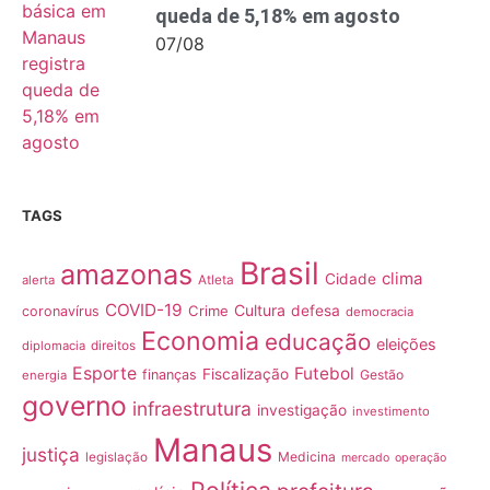
queda de 5,18% em agosto
07/08
TAGS
Brasil
amazonas
clima
Cidade
alerta
Atleta
COVID-19
Cultura
Crime
defesa
coronavírus
democracia
Economia
educação
eleições
diplomacia
direitos
Esporte
Futebol
Fiscalização
finanças
Gestão
energia
governo
infraestrutura
investigação
investimento
Manaus
justiça
Medicina
legislação
mercado
operação