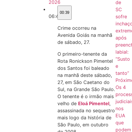
2026
de
SC
00:39
06:45
sofre
inchaç
Crime ocorreu na
extrem
Avenida Goiás na manhã
após
de sábado, 27.
preenc
labial:
O primeiro-tenente da
“Susto
Rota Ronickson Pimentel
e
dos Santos foi baleado
tanto”
na manhã deste sábado,
Próxim
27, em São Caetano do
Os 4
Sul, na Grande São Paulo.
proces
O tenente é o irmão mais
judiciai
velho de
Eloá Pimentel
,
nos
assassinada no sequestro
EUA
mais logo da história de
que
São Paulo, em outubro
podem
de 2008.