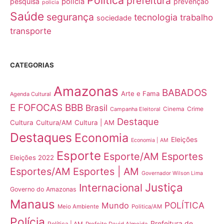
Política
prefeitura
pesquisa
polícia
prevenção
policia
Saúde
segurança
tecnologia
trabalho
sociedade
transporte
CATEGORIAS
Amazonas
BABADOS
Arte e Fama
Agenda Cultural
E FOFOCAS
BBB
Brasil
Crime
Campanha Eleitoral
Cinema
Destaque
Cultura
Cultura/AM
Cultura | AM
Destaques
Economia
Eleições
Economia | AM
Esporte
Esporte/AM
Esportes
Eleições 2022
Esportes/AM
Esportes | AM
Governador Wilson Lima
Justiça
Internacional
Governo do Amazonas
Manaus
POLÍTICA
Mundo
Meio Ambiente
Politica/AM
Polícia
Prefeitura de
Política | AM
Prefeito David Almeida